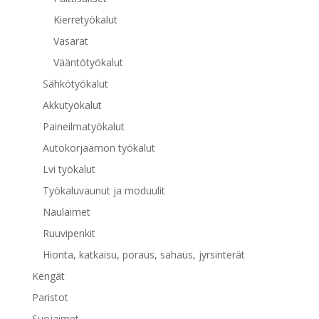
Kierretyökalut
Vasarat
Vääntötyökalut
Sähkötyökalut
Akkutyökalut
Paineilmatyökalut
Autokorjaamon työkalut
Lvi työkalut
Työkaluvaunut ja moduulit
Naulaimet
Ruuvipenkit
Hionta, katkaisu, poraus, sahaus, jyrsinterät
Kengät
Paristot
Suojaimet