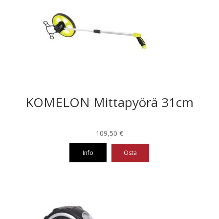
KOMELON Mittapyörä 31cm
109,50
€
Info
Osta