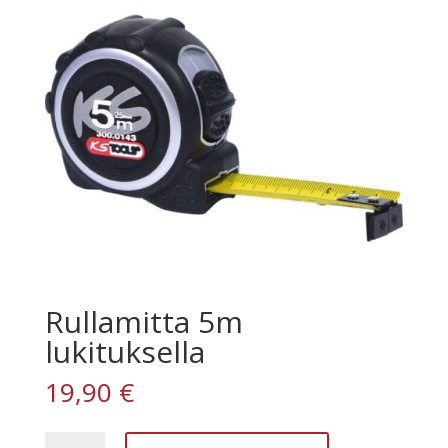
Rullamitta 5m
lukituksella
19,90
€
Rullamitta