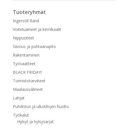
Tuoteryhmät
Ingersoll Rand
Voiteluaineet ja kemikaalit
Nippusiteet
Siivous ja puhtaanapito
Rakentaminen
Työvaatteet
BLACK FRIDAY!
Toimistotarvikeet
Maalausvälineet
Lahjat
Puhdistus ja ulkotilojen huolto
Työkalut
Hylsyt ja hylsysarjat