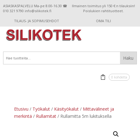
ASIASKASPALVELU Ma-pe 8.00-16.30 ☎
Ilmainen toimitus yli 150 €:n tilauksiin!
010 321 9790 info@silikotek.fi
Poislukien rahtituotteet.
TILAUS- JA SOPIMUSEHDOT
OMA TILI
0 kohdetta
Etusivu
/
Työkalut
/
Käsityökalut
/
Mittavälineet ja
merkintä
/
Rullamitat
/ Rullamitta 5m lukituksella