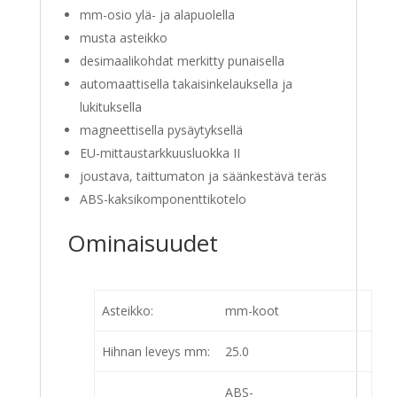
mm-osio ylä- ja alapuolella
musta asteikko
desimaalikohdat merkitty punaisella
automaattisella takaisinkelauksella ja
lukituksella
magneettisella pysäytyksellä
EU-mittaustarkkuusluokka II
joustava, taittumaton ja säänkestävä teräs
ABS-kaksikomponenttikotelo
Ominaisuudet
Asteikko:
mm-koot
Hihnan leveys mm:
25.0
ABS-