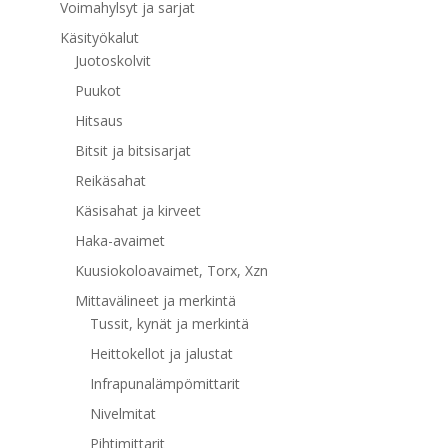
Voimahylsyt ja sarjat
Käsityökalut
Juotoskolvit
Puukot
Hitsaus
Bitsit ja bitsisarjat
Reikäsahat
Käsisahat ja kirveet
Haka-avaimet
Kuusiokoloavaimet, Torx, Xzn
Mittavälineet ja merkintä
Tussit, kynät ja merkintä
Heittokellot ja jalustat
Infrapunalämpömittarit
Nivelmitat
Pihtimittarit