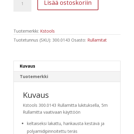
Lisää ostoskoriin
5m
lukituksella
määrä
Tuotemerkki:
Kstools
Tuotetunnus (SKU):
300.0143
Osasto:
Rullamitat
Kuvaus
Tuotemerkki
Kuvaus
Kstools 300.0143 Rullamitta lukituksella, 5m
Rullamitta vaativaan käyttöön
keltaiseksi lakattu, hankausta kestävä ja
polyamidipinnoitettu teräs