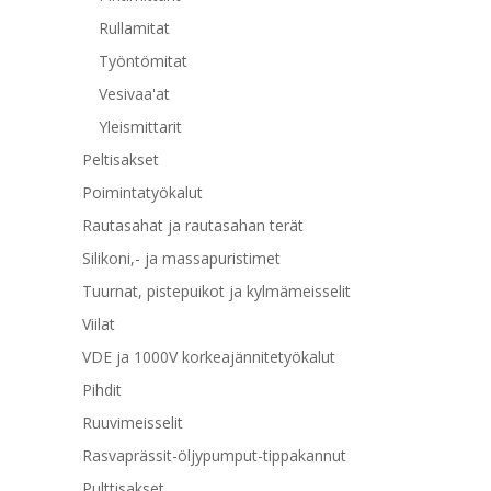
Rullamitat
Työntömitat
Vesivaa'at
Yleismittarit
Peltisakset
Poimintatyökalut
Rautasahat ja rautasahan terät
Silikoni,- ja massapuristimet
Tuurnat, pistepuikot ja kylmämeisselit
Viilat
VDE ja 1000V korkeajännitetyökalut
Pihdit
Ruuvimeisselit
Rasvaprässit-öljypumput-tippakannut
Pulttisakset