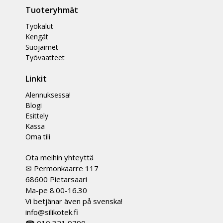
Tuoteryhmät
Työkalut
Kengät
Suojaimet
Työvaatteet
Linkit
Alennuksessa!
Blogi
Esittely
Kassa
Oma tili
Ota meihin yhteyttä
✉ Permonkaarre 117
68600 Pietarsaari
Ma-pe 8.00-16.30
Vi betjänar även på svenska!
info@silikotek.fi
☎ 010 321 9790