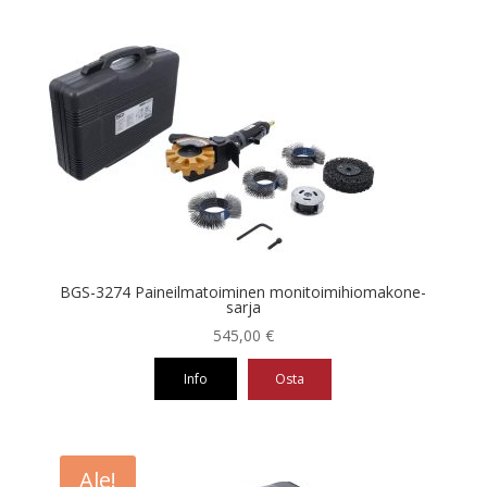
BGS-3274 Paineilmatoiminen monitoimihiomakone-
sarja
545,00
€
Info
Osta
Ale!