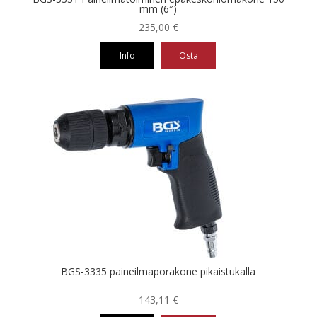
mm (6″)
235,00
€
Info
Osta
BGS-3335 paineilmaporakone pikaistukalla
143,11
€