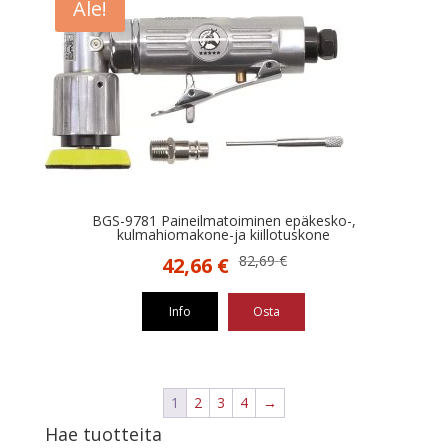
Ale!
BGS-9781 Paineilmatoiminen epäkesko-,
kulmahiomakone-ja kiillotuskone
Alkuperäinen
Nykyinen
82,69
€
42,66
€
hinta
hinta
oli:
on:
Info
Osta
82,69 €.
42,66 €.
1
2
3
4
→
Hae tuotteita