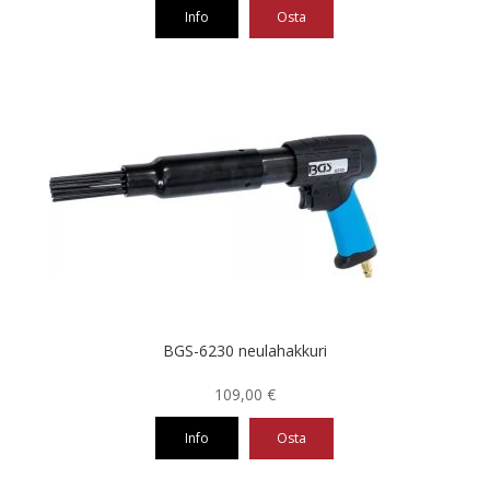
Info
Osta
BGS-6230 neulahakkuri
109,00
€
Info
Osta