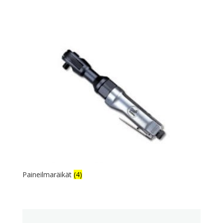
Paineilmaräikät
(4)