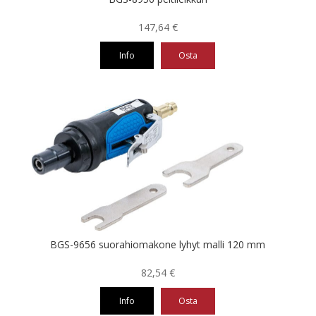
147,64
€
Info
Osta
BGS-9656 suorahiomakone lyhyt malli 120 mm
82,54
€
Info
Osta