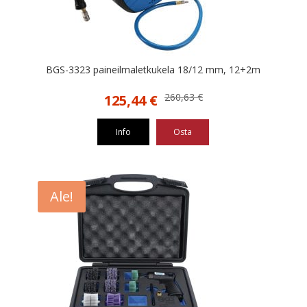
BGS-3323 paineilmaletkukela 18/12 mm, 12+2m
Alkuperäinen
Nykyinen
260,63
€
125,44
€
hinta
hinta
oli:
on:
Info
Osta
260,63 €.
125,44 €.
Ale!