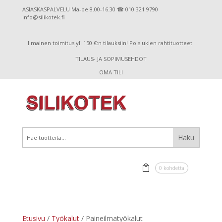
ASIASKASPALVELU Ma-pe 8.00-16.30 ☎ 010 321 9790
info@silikotek.fi
Ilmainen toimitus yli 150 €:n tilauksiin! Poislukien rahtituotteet.
TILAUS- JA SOPIMUSEHDOT
OMA TILI
0 kohdetta
Etusivu
/
Työkalut
/ Paineilmatyökalut