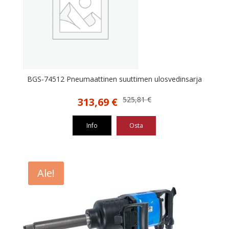
BGS-74512 Pneumaattinen suuttimen ulosvedinsarja
Alkuperäinen
Nykyinen
525,81
€
313,69
€
hinta
hinta
oli:
on:
Info
Osta
525,81 €.
313,69 €.
Ale!