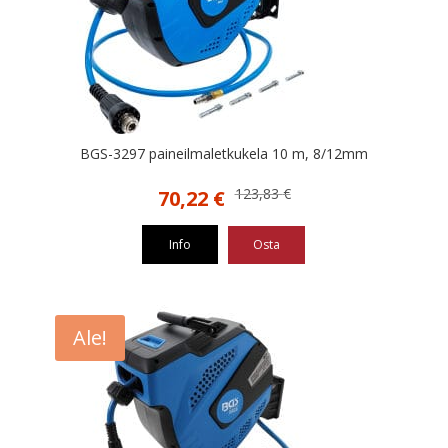
BGS-3297 paineilmaletkukela 10 m, 8/12mm
Alkuperäinen
Nykyinen
123,83
€
70,22
€
hinta
hinta
oli:
on:
Info
Osta
123,83 €.
70,22 €.
Ale!