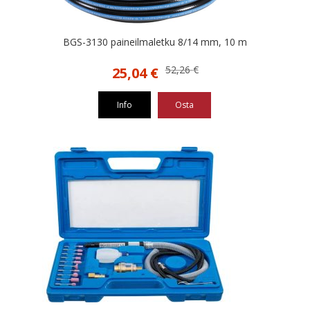
BGS-3130 paineilmaletku 8/14 mm, 10 m
Alkuperäinen
Nykyinen
52,26
€
25,04
€
hinta
hinta
oli:
on:
Info
Osta
52,26 €.
25,04 €.