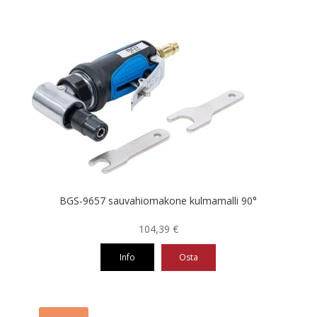
BGS-9657 sauvahiomakone kulmamalli 90°
104,39
€
Info
Osta