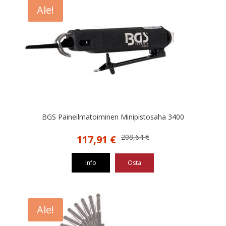
Ale!
BGS Paineilmatoiminen Minipistosaha 3400
Alkuperäinen
Nykyinen
208,64
€
117,91
€
hinta
hinta
oli:
on:
Info
Osta
208,64 €.
117,91 €.
Ale!