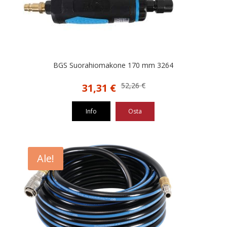
BGS Suorahiomakone 170 mm 3264
Alkuperäinen
Nykyinen
52,26
€
31,31
€
hinta
hinta
oli:
on:
Info
Osta
52,26 €.
31,31 €.
Ale!