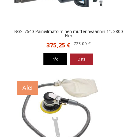
BGS-7640 Paineilmatoiminen mutterinväännin 1″, 3800
Nm
Alkuperäinen
Nykyinen
723,09
€
375,25
€
hinta
hinta
oli:
on:
Info
Osta
723,09 €.
375,25 €.
Ale!