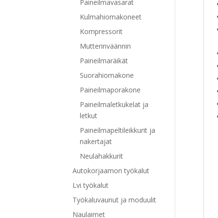
Paineilmavasarat
Kulmahiomakoneet
Kompressorit
Mutterinväännin
Paineilmaräikät
Suorahiomakone
Paineilmaporakone
Paineilmaletkukelat ja
letkut
Paineilmapeltileikkurit ja
nakertajat
Neulahakkurit
Autokorjaamon työkalut
Lvi työkalut
Työkaluvaunut ja moduulit
Naulaimet