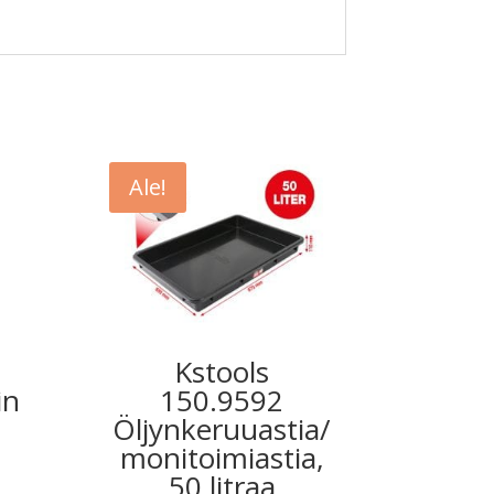
Ale!
Kstools
in
150.9592
Öljynkeruuastia/
monitoimiastia,
50 litraa