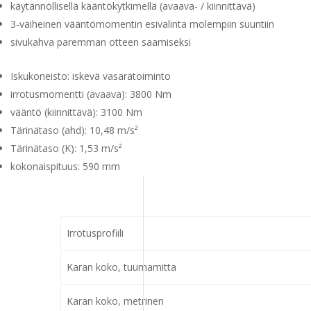
käytännöllisellä kääntökytkimellä (avaava- / kiinnittävä)
3-vaiheinen vääntömomentin esivalinta molempiin suuntiin
sivukahva paremman otteen saamiseksi
Iskukoneisto: iskevä vasaratoiminto
irrotusmomentti (avaava): 3800 Nm
vääntö (kiinnittävä): 3100 Nm
Tärinätaso (ahd): 10,48 m/s²
Tärinätaso (K): 1,53 m/s²
kokonaispituus: 590 mm
Irrotusprofiili
Karan koko, tuumamitta
Karan koko, metrinen