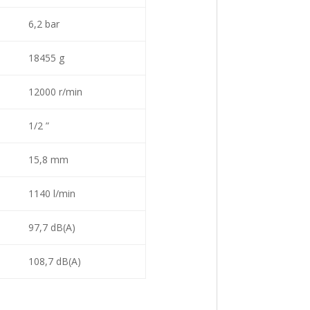
6,2 bar
18455 g
12000 r/min
1/2 ”
15,8 mm
1140 l/min
97,7 dB(A)
108,7 dB(A)