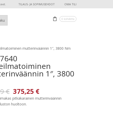
teet.
TILAUS- JA SOPIMUSEHDOT
OMA TILI
0 kohdetta
ilmatoiminen mutterinväännin 1″, 3800 Nm
-7640
eilmatoiminen
erinväännin 1″, 3800
Alkuperäinen
Nykyinen
09
€
375,25
€
hinta
hinta
oimakas pitkäkarainen mutterinväännin
oli:
on:
luston huoltoon.
723,09 €.
375,25 €.