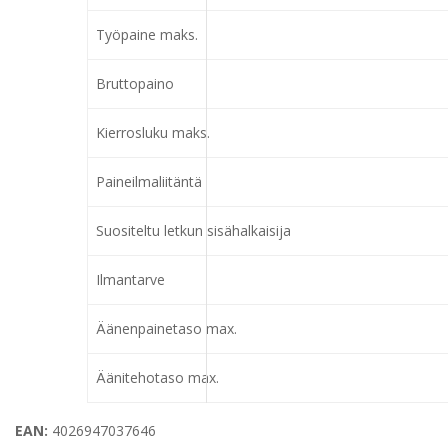
Työpaine maks.
Bruttopaino
Kierrosluku maks.
Paineilmaliitäntä
Suositeltu letkun sisähalkaisija
Ilmantarve
Äänenpainetaso max.
Äänitehotaso max.
EAN:
4026947037646