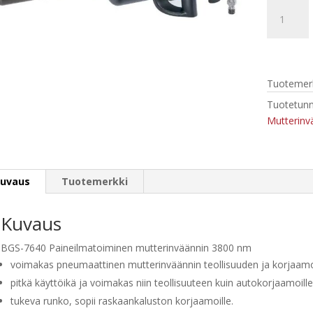
BGS-
7640
Paineilma
mutterinv
1",
Tuotemerk
3800
Nm
Tuotetunn
määrä
Mutterinv
uvaus
Tuotemerkki
Kuvaus
BGS-7640 Paineilmatoiminen mutterinväännin 3800 nm
voimakas pneumaattinen mutterinväännin teollisuuden ja korjaam
pitkä käyttöikä ja voimakas niin teollisuuteen kuin autokorjaamoille
tukeva runko, sopii raskaankaluston korjaamoille.