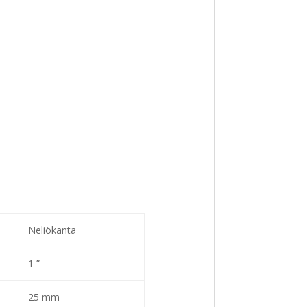
Neliökanta
1 ”
25 mm