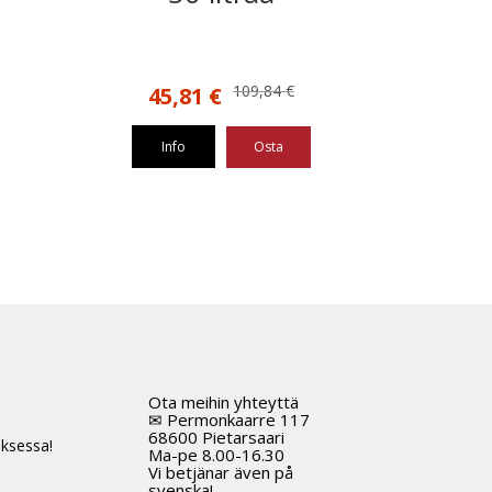
Alkuperäinen
Nykyinen
109,84
€
45,81
€
hinta
hinta
oli:
on:
Info
Osta
109,84 €.
45,81 €.
Ota meihin yhteyttä
t
✉ Permonkaarre 117
68600 Pietarsaari
ksessa!
Ma-pe 8.00-16.30
Vi betjänar även på
svenska!