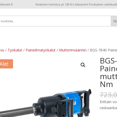
ikotek.fi
Ilmainen toimitus yli 150 €:n tilauksiin! Poislukien rahtituot
ivu
/
Työkalut
/
Paineilmatyökalut
/
Mutterinväännin
/ BGS-7640 Paine
BGS
Ale!
Pain
mutt
Nm
723,
Erittäin v
raskaanka