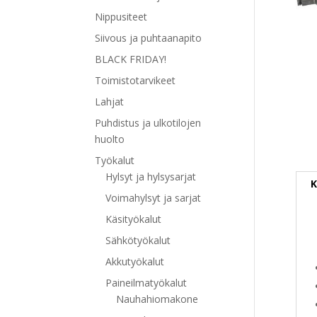
Nippusiteet
Siivous ja puhtaanapito
BLACK FRIDAY!
Toimistotarvikeet
Lahjat
Puhdistus ja ulkotilojen
huolto
Työkalut
Hylsyt ja hylsysarjat
K
Voimahylsyt ja sarjat
Käsityökalut
Sähkötyökalut
Akkutyökalut
Paineilmatyökalut
Nauhahiomakone