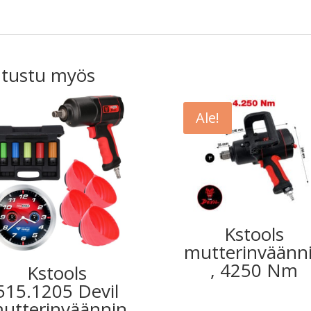
tustu myös
Ale!
Kstools
mutterinväänn
, 4250 Nm
Kstools
515.1205 Devil
utterinväännin