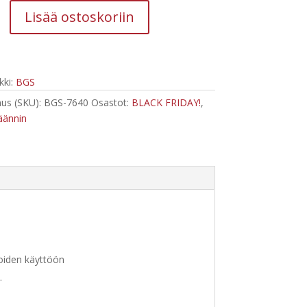
Lisää ostoskoriin
toiminen
äännin
ki:
BGS
us (SKU):
BGS-7640
Osastot:
BLACK FRIDAY!
,
äännin
oiden käyttöön
.