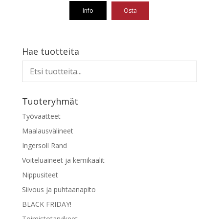
Info
Osta
Tällä
tuotteella
on
Hae tuotteita
useampi
muunnelma.
Voit
tehdä
Tuoteryhmät
valinnat
tuotteen
Työvaatteet
sivulla.
Maalausvälineet
Ingersoll Rand
Voiteluaineet ja kemikaalit
Nippusiteet
Siivous ja puhtaanapito
BLACK FRIDAY!
Toimistotarvikeet