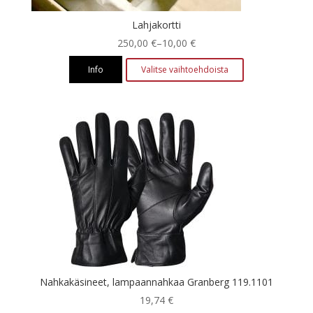
Lahjakortti
Hintaluokka:
250,00
€
–
10,00
€
10,00 €
Info
Valitse vaihtoehdoista
-
Tällä
250,00 €
tuotteella
on
useampi
muunnelma.
Voit
tehdä
valinnat
tuotteen
sivulla.
Nahkakäsineet, lampaannahkaa Granberg 119.1101
19,74
€