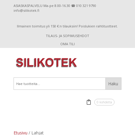
ASIASKASPALVELU Ma-pe 8.00-16.30 ☎ 010 321 9790
info@silikotek.fi
Ilmainen toimitus yli 150 €:n tilauksiin! Poislukien rahtituotteet.
TILAUS- JA SOPIMUSEHDOT
OMA TILI
0 kohdetta
Etusivu
/ Lahjat