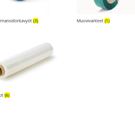
rmansidontavyöt
(3)
Muovivanteet
(1)
ot
(6)