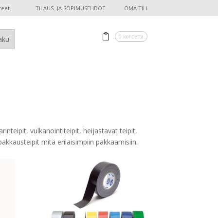
teet.
TILAUS- JA SOPIMUSEHDOT
OMA TILI
0 kohdetta
inteipit, vulkanointiteipit, heijastavat teipit,
t pakkausteipit mitä erilaisimpiin pakkaamisiin.