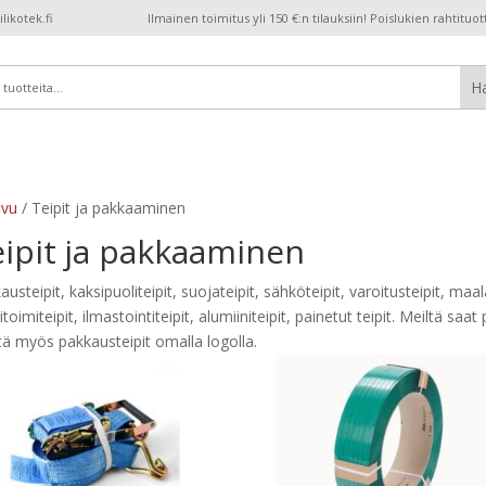
ikotek.fi
Ilmainen toimitus yli 150 €:n tilauksiin! Poislukien rahtituot
ivu
/ Teipit ja pakkaaminen
ipit ja pakkaaminen
usteipit, kaksipuoliteipit, suojateipit, sähköteipit, varoitusteipit, maalar
oimiteipit, ilmastointiteipit, alumiiniteipit, painetut teipit. Meiltä saa
tä myös pakkausteipit omalla logolla.