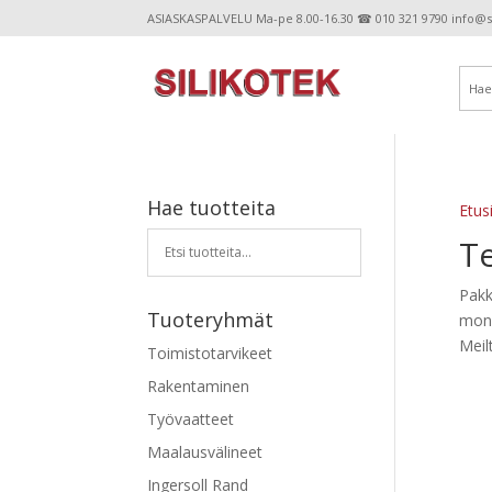
ASIASKASPALVELU Ma-pe 8.00-16.30 ☎ 010 321 9790 info@sil
Hae tuotteita
Etus
Te
Pakka
Tuoteryhmät
monit
Meil
Toimistotarvikeet
Rakentaminen
Työvaatteet
Maalausvälineet
Ingersoll Rand