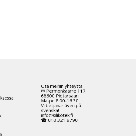
Ota meihin yhteyttä
t
✉ Permonkaarre 117
68600 Pietarsaari
ksessa!
Ma-pe 8.00-16.30
Vi betjänar även på
svenska!
info@silikotek.fi
y
☎ 010 321 9790
li