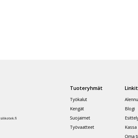
Tuoteryhmät
Linki
Työkalut
Alennu
Kengät
Blogi
Suojaimet
Esittel
likotek.fi
Työvaatteet
Kassa
Oma ti