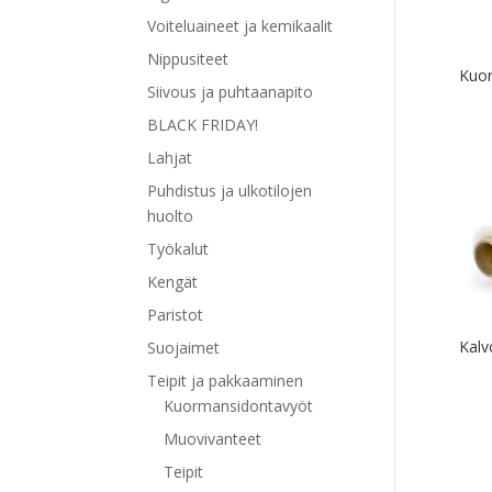
Voiteluaineet ja kemikaalit
Nippusiteet
Kuo
Siivous ja puhtaanapito
BLACK FRIDAY!
Lahjat
Puhdistus ja ulkotilojen
huolto
Työkalut
Kengät
Paristot
Kalv
Suojaimet
Teipit ja pakkaaminen
Kuormansidontavyöt
Muovivanteet
Teipit