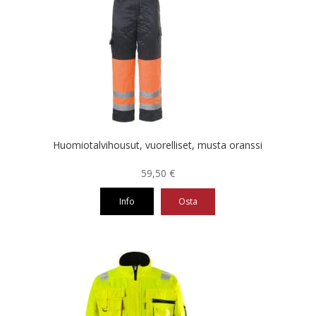
muunnelma.
Voit
tehdä
valinnat
tuotteen
sivulla.
Huomiotalvihousut, vuorelliset, musta oranssi
59,50
€
Info
Osta
Tällä
tuotteella
on
useampi
muunnelma.
Voit