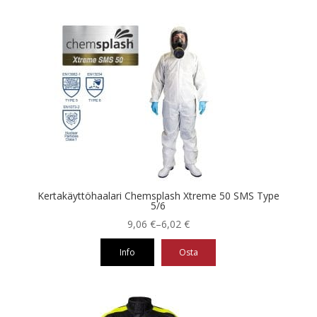
Tällä
tuotteella
on
useampi
muunnelma.
Voit
tehdä
valinnat
tuotteen
sivulla.
Kertakäyttöhaalari Chemsplash Xtreme 50 SMS Type
5/6
Hintaluokka:
9,06
€
–
6,02
€
6,02 €
Info
Osta
-
9,06 €
Tällä
tuotteella
on