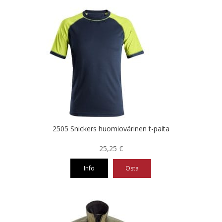
2505 Snickers huomiovärinen t-paita
25,25
€
Info
Osta
Tällä
tuotteella
on
useampi