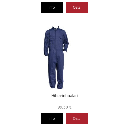
Info
Osta
Hitsarinhaalari
99,50
€
Info
Osta
Tällä