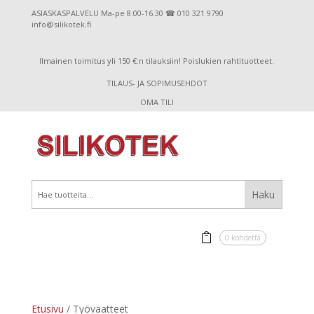
ASIASKASPALVELU Ma-pe 8.00-16.30 ☎ 010 321 9790
info@silikotek.fi
Ilmainen toimitus yli 150 €:n tilauksiin! Poislukien rahtituotteet.
TILAUS- JA SOPIMUSEHDOT
OMA TILI
0 kohdetta
Etusivu
/ Työvaatteet