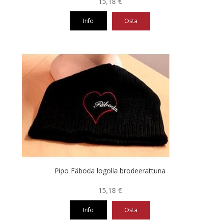
15,18
€
Info
Osta
Pipo Fäboda logolla brodeerattuna
15,18
€
Info
Osta