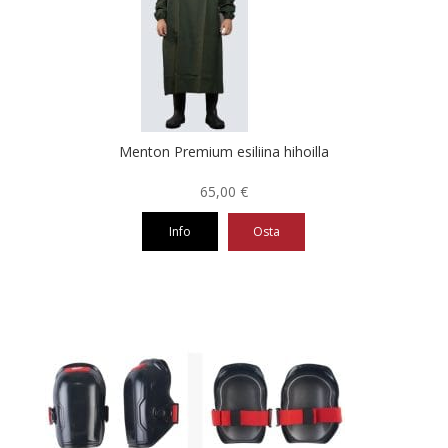
tehdä
valinnat
tuotteen
sivulla.
Menton Premium esiliina hihoilla
65,00
€
Info
Osta
Tällä
tuotteella
on
useampi
muunnelma.
Voit
tehdä
valinnat
tuotteen