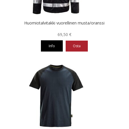
sivulla.
Huomiotalvitakki vuorellinen musta/oranssi
69,50
€
Info
Osta
Tällä
tuotteella
on
useampi
muunnelma.
Voit
tehdä
valinnat
tuotteen
sivulla.