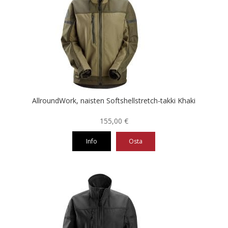
muunnelma.
Voit
tehdä
valinnat
tuotteen
sivulla.
AllroundWork, naisten Softshellstretch-takki Khaki
155,00
€
Info
Osta
Tällä
tuotteella
on
useampi
muunnelma.
Voit
tehdä