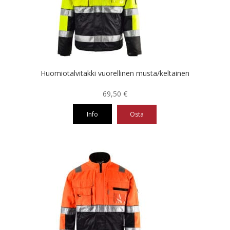
tehdä
valinnat
tuotteen
sivulla.
Huomiotalvitakki vuorellinen musta/keltainen
69,50
€
Info
Osta
Tällä
tuotteella
on
useampi
muunnelma.
Voit
tehdä
valinnat
tuotteen