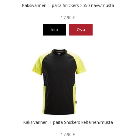
Kaksivärinen T-paita Snickers 2550 navy/musta
17,90
€
Info
Osta
Tällä
tuotteella
on
useampi
muunnelma.
Voit
tehdä
valinnat
tuotteen
sivulla.
Kaksivärinen T-paita Snickers keltainen/musta
17,90
€