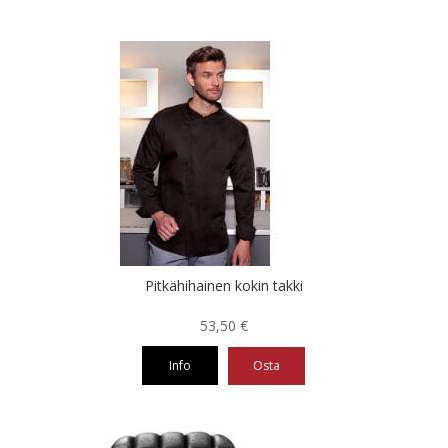
Pitkähihainen kokin takki
53,50
€
Info
Osta
Tällä
tuotteella
on