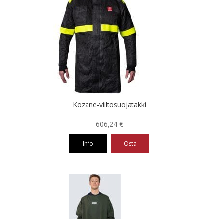
useampi
muunnelma.
Voit
tehdä
valinnat
tuotteen
sivulla.
Kozane-viiltosuojatakki
606,24
€
Info
Osta
Tällä
tuotteella
on
useampi
muunnelma.
Voit