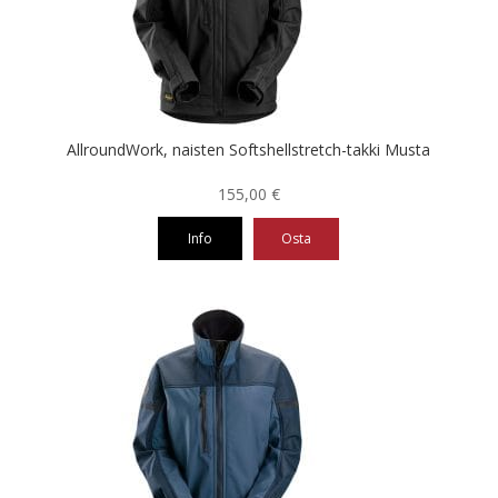
valinnat
tuotteen
sivulla.
AllroundWork, naisten Softshellstretch-takki Musta
155,00
€
Info
Osta
Tällä
tuotteella
on
useampi
muunnelma.
Voit
tehdä
valinnat
tuotteen