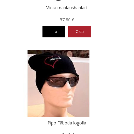
Mirka maalaushaalarit
57,80
€
Info
Osta
Tällä
tuotteella
on
useampi
muunnelma.
Voit
tehdä
valinnat
tuotteen
sivulla.
Pipo Fäboda logolla