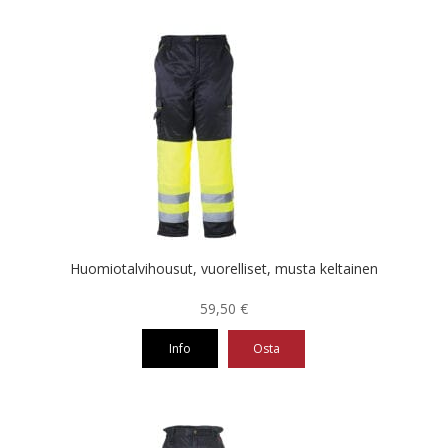
tuotteella
on
useampi
muunnelma.
Voit
tehdä
valinnat
tuotteen
sivulla.
Huomiotalvihousut, vuorelliset, musta keltainen
59,50
€
Info
Osta
Tällä
tuotteella
on
useampi