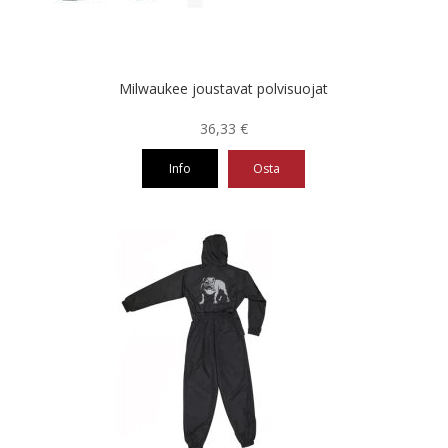
sivulla.
Milwaukee joustavat polvisuojat
36,33
€
Info
Osta