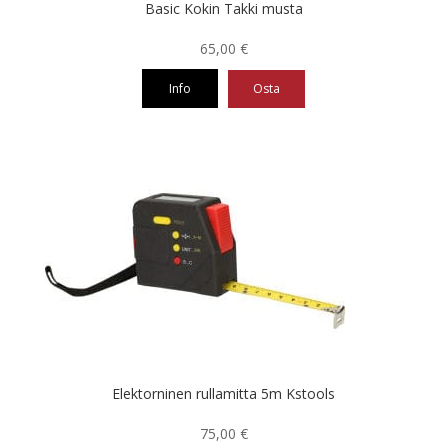
Basic Kokin Takki musta
65,00
€
Info
Osta
Tällä
tuotteella
on
useampi
muunnelma.
Voit
tehdä
valinnat
tuotteen
sivulla.
Elektorninen rullamitta 5m Kstools
75,00
€