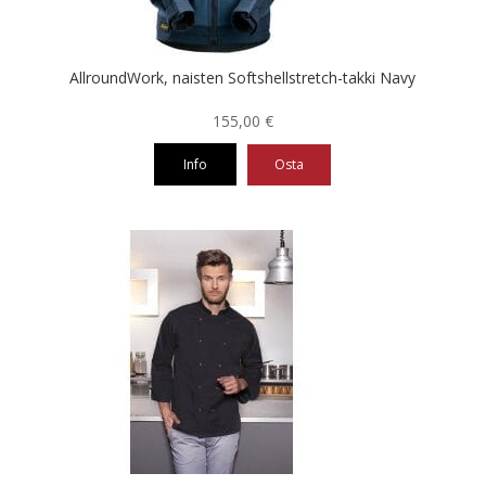
sivulla.
AllroundWork, naisten Softshellstretch-takki Navy
155,00
€
Info
Osta
Tällä
tuotteella
on
useampi
muunnelma.
Voit
tehdä
valinnat
tuotteen
sivulla.