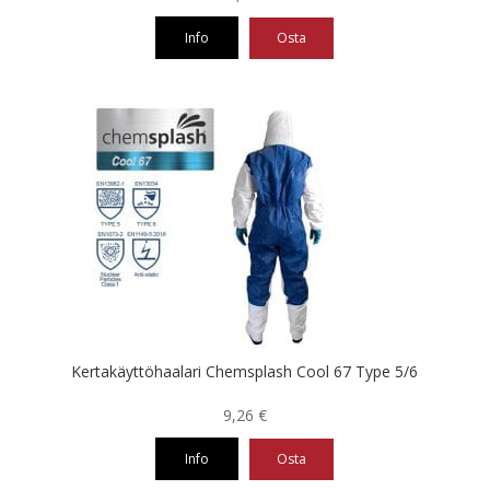
Info
Osta
Tällä
tuotteella
on
useampi
muunnelma.
Voit
tehdä
valinnat
tuotteen
sivulla.
Kertakäyttöhaalari Chemsplash Cool 67 Type 5/6
9,26
€
Info
Osta