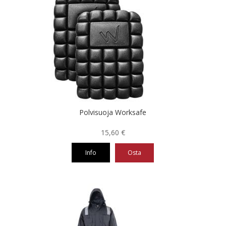
useampi
muunnelma.
Voit
tehdä
valinnat
tuotteen
sivulla.
Polvisuoja Worksafe
15,60
€
Info
Osta