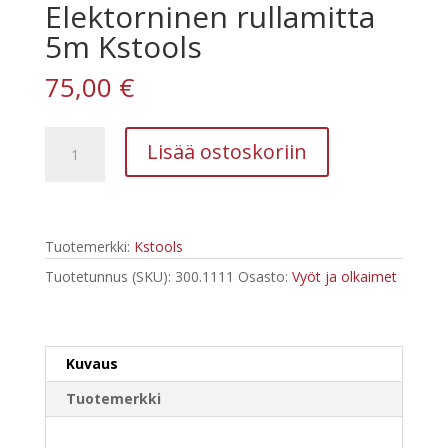
Elektorninen rullamitta
5m Kstools
75,00
€
Elektorninen
Lisää ostoskoriin
rullamitta
5m
Kstools
määrä
Tuotemerkki:
Kstools
Tuotetunnus (SKU):
300.1111
Osasto:
Vyöt ja olkaimet
Kuvaus
Tuotemerkki