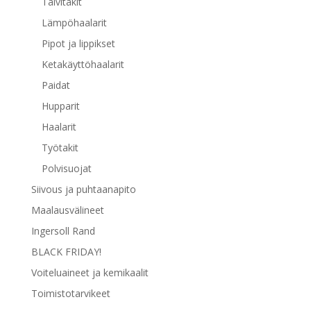
Talvitakit
Lämpöhaalarit
Pipot ja lippikset
Ketakäyttöhaalarit
Paidat
Hupparit
Haalarit
Työtakit
Polvisuojat
Siivous ja puhtaanapito
Maalausvälineet
Ingersoll Rand
BLACK FRIDAY!
Voiteluaineet ja kemikaalit
Toimistotarvikeet