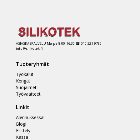
ASIASKASPALVELU Ma-pe 8.00-16.30 ☎ 010 321 9790
info@silikotek.fi
Tuoteryhmät
Työkalut
Kengät
Suojaimet
Työvaatteet
Linkit
Alennuksessa!
Blogi
Esittely
Kassa