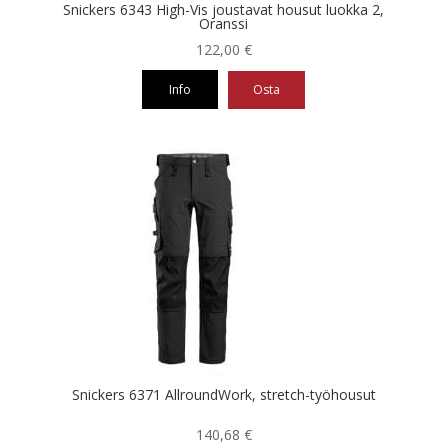
Snickers 6343 High-Vis joustavat housut luokka 2,
Oranssi
122,00
€
Info
Osta
Tällä
tuotteella
on
useampi
muunnelma.
Voit
tehdä
valinnat
tuotteen
sivulla.
Snickers 6371 AllroundWork, stretch-työhousut
140,68
€