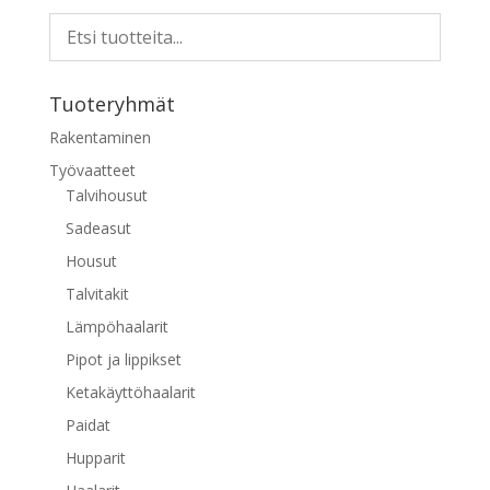
useampi
muunnelma.
Voit
tehdä
Tuoteryhmät
valinnat
tuotteen
Rakentaminen
sivulla.
Työvaatteet
Talvihousut
Sadeasut
Housut
Talvitakit
Lämpöhaalarit
Pipot ja lippikset
Ketakäyttöhaalarit
Paidat
Hupparit