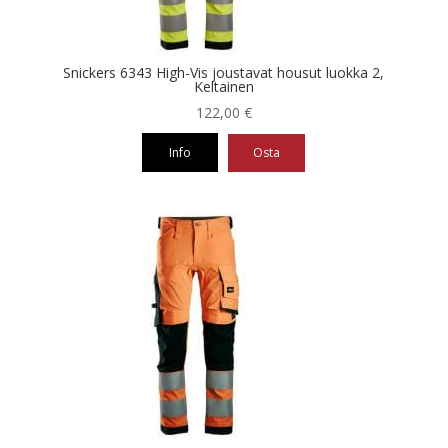
sivulla.
Snickers 6343 High-Vis joustavat housut luokka 2,
Keltainen
122,00
€
Info
Osta
Tällä
tuotteella
on
useampi
muunnelma.
Voit
tehdä
valinnat
tuotteen
sivulla.