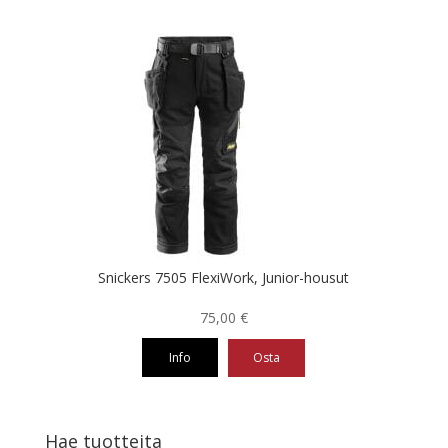
Tällä
tuotteella
on
useampi
muunnelma.
Voit
tehdä
valinnat
tuotteen
sivulla.
Snickers 7505 FlexiWork, Junior-housut
75,00
€
Info
Osta
Tällä
tuotteella
on
Hae tuotteita