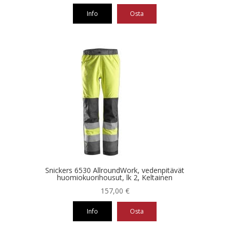
Info
Osta
Tällä
tuotteella
on
useampi
muunnelma.
Voit
tehdä
valinnat
tuotteen
sivulla.
Snickers 6530 AllroundWork, vedenpitävät
huomiokuorihousut, lk 2, Keltainen
157,00
€
Info
Osta
Tällä