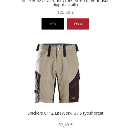
Snicker 6271 AllroundWork, Stretch työhousut
riipputaskuilla
125,50
€
Info
Osta
Tällä
tuotteella
on
useampi
muunnelma.
Voit
tehdä
valinnat
tuotteen
sivulla.
Snickers 6112 LiteWork, 37.5 työshortsit
82,49
€