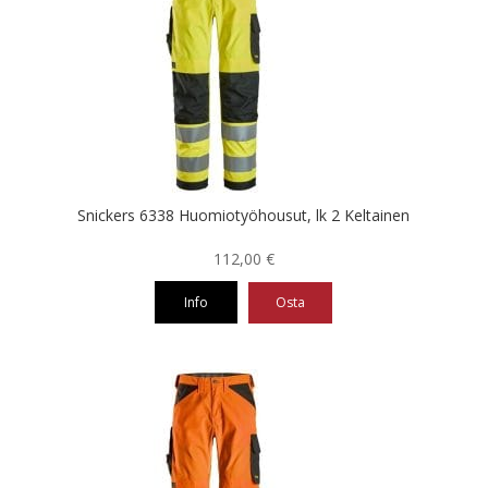
muunnelma.
Voit
tehdä
valinnat
tuotteen
sivulla.
Snickers 6338 Huomiotyöhousut, lk 2 Keltainen
112,00
€
Info
Osta
Tällä
tuotteella
on
useampi
muunnelma.
Voit
tehdä