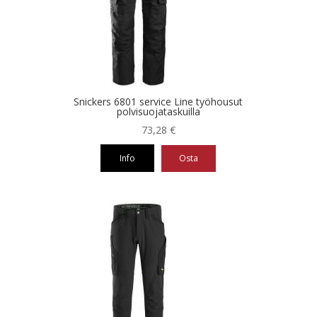
tehdä
valinnat
tuotteen
sivulla.
Snickers 6801 service Line työhousut
polvisuojataskuilla
73,28
€
Info
Osta
Tällä
tuotteella
on
useampi
muunnelma.
Voit
tehdä
valinnat
tuotteen