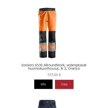
tuotteella
on
useampi
muunnelma.
Voit
tehdä
valinnat
tuotteen
sivulla.
Snickers 6530 AllroundWork, vedenpitävät
huomiokuorihousut, lk 2, Oranssi
157,00
€
Info
Osta
Tällä
tuotteella
on