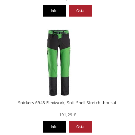
Info
Osta
Tällä
tuotteella
on
useampi
muunnelma.
Voit
tehdä
valinnat
tuotteen
sivulla.
Snickers 6948 Flexiwork, Soft Shell Stretch -housut
191,29
€
Info
Osta