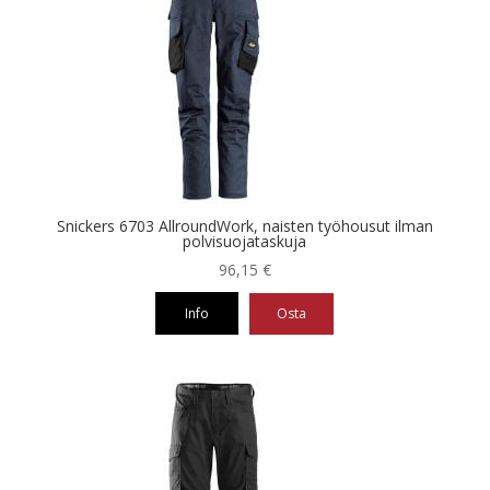
useampi
muunnelma.
Voit
tehdä
valinnat
tuotteen
sivulla.
Snickers 6703 AllroundWork, naisten työhousut ilman
polvisuojataskuja
96,15
€
Info
Osta
Tällä
tuotteella
on
useampi
muunnelma.
Voit