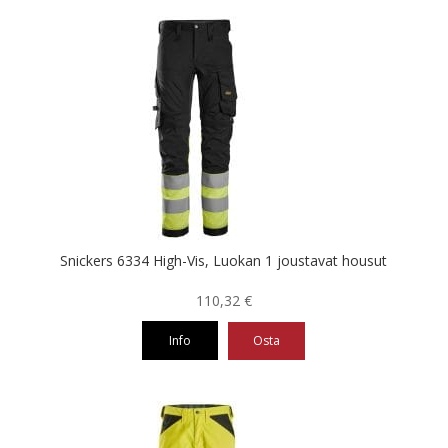
tuotteella
on
useampi
muunnelma.
Voit
tehdä
valinnat
tuotteen
sivulla.
Snickers 6334 High-Vis, Luokan 1 joustavat housut
110,32
€
Info
Osta
Tällä
tuotteella
on
useampi