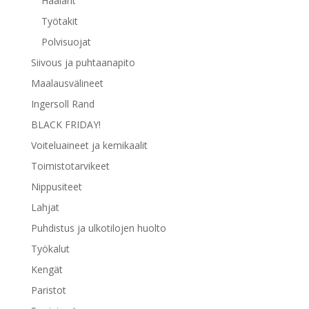
Haalarit
Työtakit
Polvisuojat
Siivous ja puhtaanapito
Maalausvälineet
Ingersoll Rand
BLACK FRIDAY!
Voiteluaineet ja kemikaalit
Toimistotarvikeet
Nippusiteet
Lahjat
Puhdistus ja ulkotilojen huolto
Työkalut
Kengät
Paristot