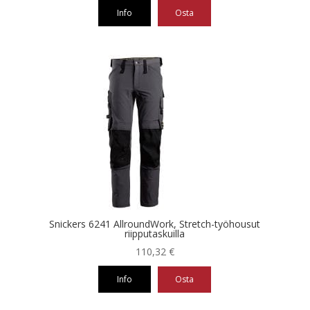
Info
Osta
Tällä
tuotteella
on
useampi
muunnelma.
Voit
tehdä
valinnat
tuotteen
sivulla.
Snickers 6241 AllroundWork, Stretch-työhousut
riipputaskuilla
110,32
€
Info
Osta
Tällä