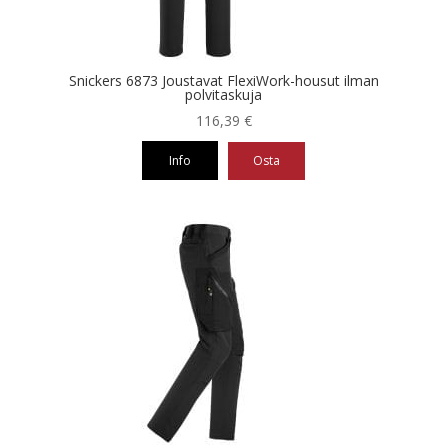
sivulla.
Snickers 6873 Joustavat FlexiWork-housut ilman
polvitaskuja
116,39
€
Info
Osta
Tällä
tuotteella
on
useampi
muunnelma.
Voit
tehdä
valinnat
tuotteen
sivulla.