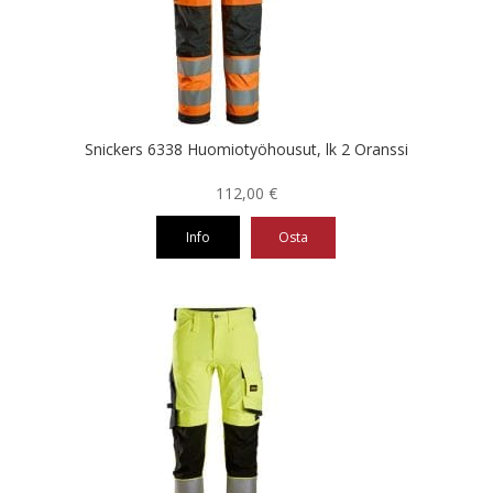
valinnat
tuotteen
sivulla.
Snickers 6338 Huomiotyöhousut, lk 2 Oranssi
112,00
€
Info
Osta
Tällä
tuotteella
on
useampi
muunnelma.
Voit
tehdä
valinnat
tuotteen