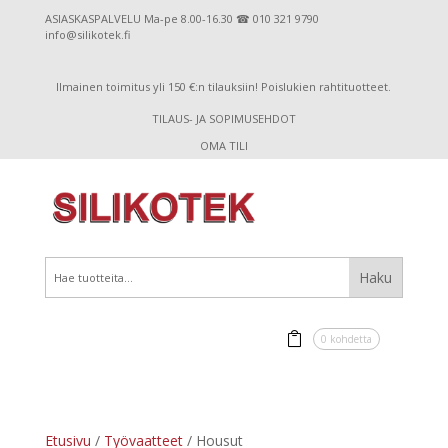
ASIASKASPALVELU Ma-pe 8.00-16.30 ☎ 010 321 9790
info@silikotek.fi
Ilmainen toimitus yli 150 €:n tilauksiin! Poislukien rahtituotteet.
TILAUS- JA SOPIMUSEHDOT
OMA TILI
0 kohdetta
Etusivu
/
Työvaatteet
/ Housut