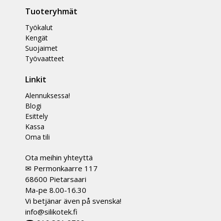
Tuoteryhmät
Työkalut
Kengät
Suojaimet
Työvaatteet
Linkit
Alennuksessa!
Blogi
Esittely
Kassa
Oma tili
Ota meihin yhteyttä
✉ Permonkaarre 117
68600 Pietarsaari
Ma-pe 8.00-16.30
Vi betjänar även på svenska!
info@silikotek.fi