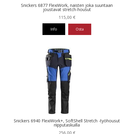
Snickers 6877 FlexiWork, naisten joka suuntaan
joustavat stretch-housut
115,00
€
Info
Osta
Tällä
tuotteella
on
useampi
muunnelma.
Voit
tehdä
valinnat
tuotteen
sivulla.
Snickers 6940 FlexiWork+, SoftShell Stretch -työhousut
riipputaskuilla
256,00
€