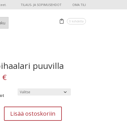
teet.
TILAUS- JA SOPIMUSEHDOT
OMA TILI
0 kohdetta
haalari puuvilla
0
€
ot
ri
Lisää ostoskoriin