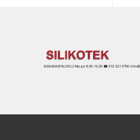
use
muu
Voit
tehd
vali
tuot
sivul
ASIASKASPALVELU Ma-pe 8.00-16.30 ☎ 010 321 9790 info@si