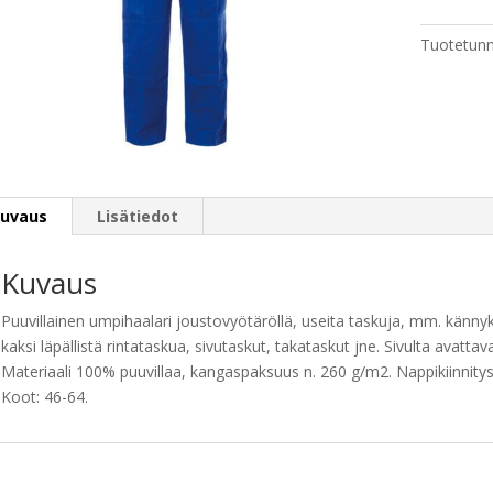
Tuotetunn
uvaus
Lisätiedot
Kuvaus
Puuvillainen umpihaalari joustovyötäröllä, useita taskuja, mm. kännyk
kaksi läpällistä rintataskua, sivutaskut, takataskut jne. Sivulta avattava
Materiaali 100% puuvillaa, kangaspaksuus n. 260 g/m2. Nappikiinnitys 
Koot: 46-64.