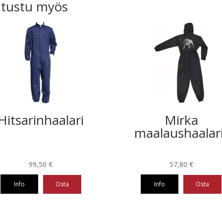
tustu myös
Hitsarinhaalari
Mirka
maalaushaalar
99,50
€
57,80
€
Info
Osta
Info
Osta
Tällä
eella
tuotteella
on