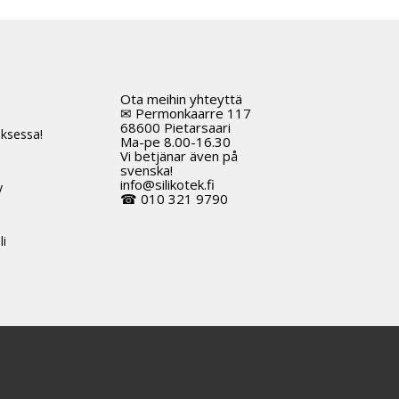
useampi
muunnelma.
Voit
tehdä
Ota meihin yhteyttä
t
valinnat
✉ Permonkaarre 117
tuotteen
68600 Pietarsaari
ksessa!
Ma-pe 8.00-16.30
sivulla.
Vi betjänar även på
svenska!
info@silikotek.fi
y
☎ 010 321 9790
li