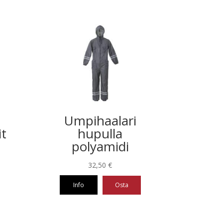
Umpihaalari
it
hupulla
polyamidi
32,50
€
Info
Osta
Tällä
tuotteella
on