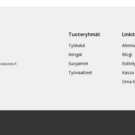
ampi
useampi
nnelma.
muunnelma.
Voit
ä
tehdä
Tuoteryhmät
Linki
nnat
valinnat
teen
tuotteen
Työkalut
Alennu
la.
sivulla.
Kengät
Blogi
Suojaimet
Esittel
likotek.fi
Työvaatteet
Kassa
Oma ti