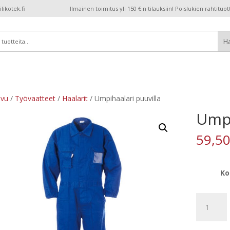
ikotek.fi
Ilmainen toimitus yli 150 €:n tilauksiin! Poislukien rahtituot
ivu
/
Työvaatteet
/
Haalarit
/ Umpihaalari puuvilla
Umpi
59,5
Ko
Umpihaala
puuvilla
määrä