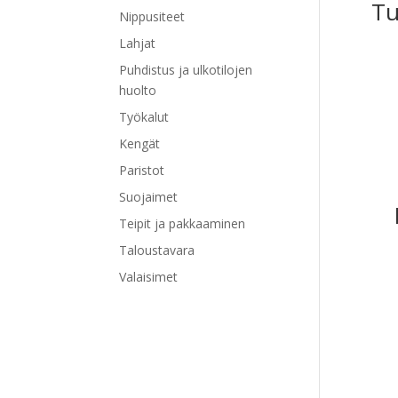
Tu
Nippusiteet
Lahjat
Puhdistus ja ulkotilojen
huolto
Työkalut
Kengät
Paristot
Suojaimet
Teipit ja pakkaaminen
Taloustavara
Valaisimet
Tällä
tuott
on