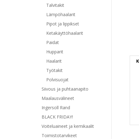
Talvitakit
Lämpöhaalarit
Pipot ja lippikset
Ketakäyttöhaalarit
Paidat
Hupparit
K
Haalarit
Työtakit
Polvisuojat
Siivous ja puhtaanapito
Maalausvälineet
Ingersoll Rand
BLACK FRIDAY!
Voiteluaineet ja kemikaalit
Toimistotarvikeet