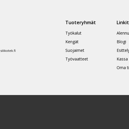
Tuoteryhmät
Linki
Työkalut
Alennu
Kengät
Blogi
Suojaimet
Esittel
likotek.fi
Työvaatteet
Kassa
Oma ti