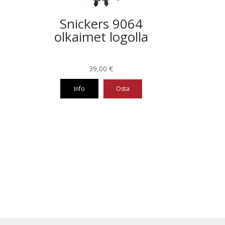
Snickers 9064
olkaimet logolla
39,00
€
Info
Osta