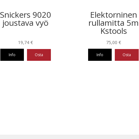
Snickers 9020
Elektorninen
joustava vyö
rullamitta 5m
Kstools
19,74
€
75,00
€
Info
Osta
Info
Osta