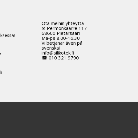
Ota meihin yhteyttä
t
✉ Permonkaarre 117
68600 Pietarsaari
ksessa!
Ma-pe 8.00-16.30
Vi betjänar även på
svenska!
info@silikotek.fi
y
☎ 010 321 9790
li