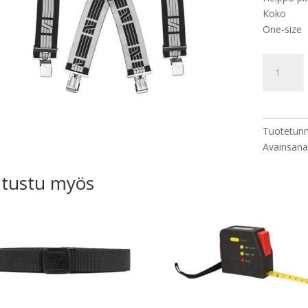
Koko
One-size
Snickers
9050
joustavat
olkaimet
määrä
Tuotetunn
Avainsana
tustu myös