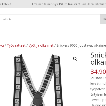
ikotek.fi
Ilmainen toimitus yli 150 €:n tilauksiin! Poislukien rahtituot
ivu
/
Työvaatteet
/
Vyöt ja olkaimet
/ Snickers 9050 joustavat olkaime
Snic
olka
34,9
Joustavuu
leveät mu
työpäivän.
Erityisen 
Leveät ja 
Helppo pi