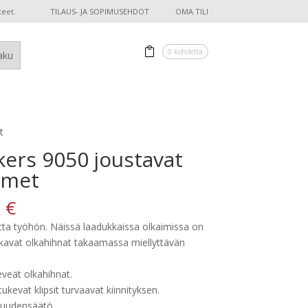
teet.
TILAUS- JA SOPIMUSEHDOT
OMA TILI
0 kohdetta
t
kers 9050 joustavat
imet
0
€
tta työhön. Näissä laadukkaissa olkaimissa on
kavat olkahihnat takaamassa miellyttävän
leveät olkahihnat.
tukevat klipsit turvaavat kiinnityksen.
tuudensäätö.