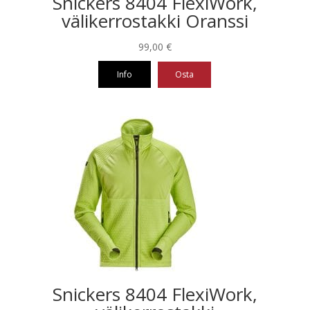
Snickers 8404 FlexiWork,
välikerrostakki Oranssi
99,00
€
Info
Osta
Tällä
tuotteella
on
useampi
muunnelma.
Voit
tehdä
valinnat
tuotteen
sivulla.
Snickers 8404 FlexiWork,