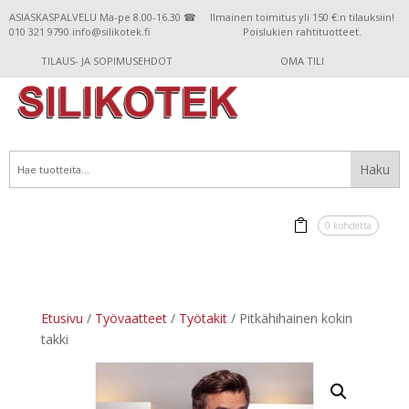
ASIASKASPALVELU Ma-pe 8.00-16.30 ☎
Ilmainen toimitus yli 150 €:n tilauksiin!
010 321 9790 info@silikotek.fi
Poislukien rahtituotteet.
TILAUS- JA SOPIMUSEHDOT
OMA TILI
0 kohdetta
Etusivu
/
Työvaatteet
/
Työtakit
/ Pitkähihainen kokin
takki