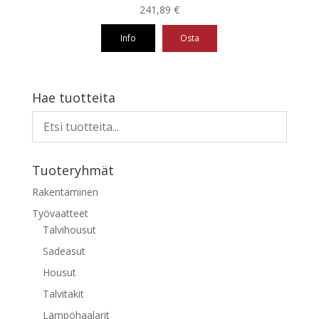
241,89
€
Info
Osta
Tällä
tuotteella
on
Hae tuotteita
useampi
muunnelma.
Voit
tehdä
Tuoteryhmät
valinnat
tuotteen
Rakentaminen
sivulla.
Työvaatteet
Talvihousut
Sadeasut
Housut
Talvitakit
Lämpöhaalarit