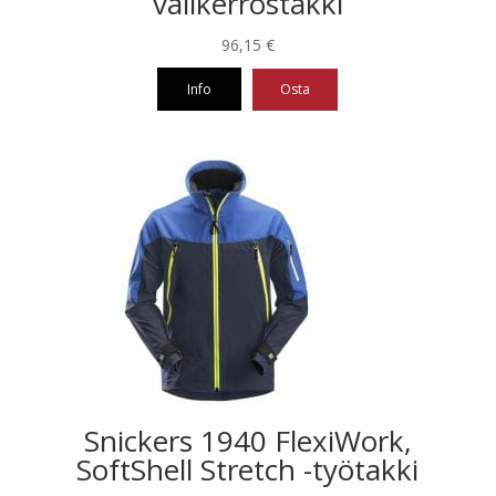
välikerrostakki
96,15
€
Info
Osta
Tällä
tuotteella
on
useampi
muunnelma.
Voit
tehdä
valinnat
tuotteen
sivulla.
Snickers 1940 FlexiWork,
SoftShell Stretch -työtakki