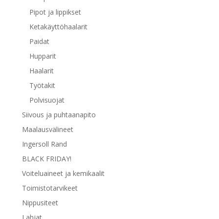
Pipot ja lippikset
Ketakäyttöhaalarit
Paidat
Hupparit
Haalarit
Työtakit
Polvisuojat
Siivous ja puhtaanapito
Maalausvälineet
Ingersoll Rand
BLACK FRIDAY!
Voiteluaineet ja kemikaalit
Toimistotarvikeet
Nippusiteet
Lahjat