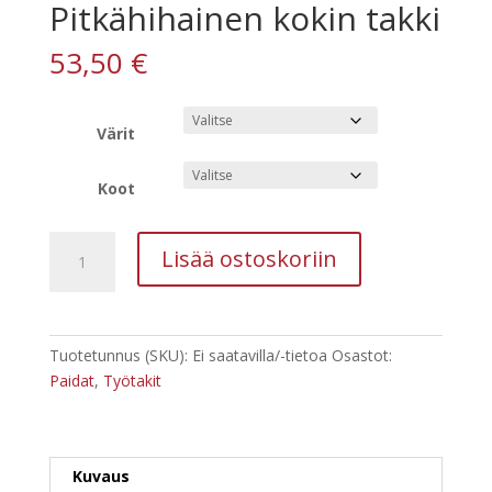
Pitkähihainen kokin takki
53,50
€
Värit
Koot
Pitkähihainen
Lisää ostoskoriin
kokin
takki
määrä
Tuotetunnus (SKU):
Ei saatavilla/-tietoa
Osastot:
Paidat
,
Työtakit
Kuvaus