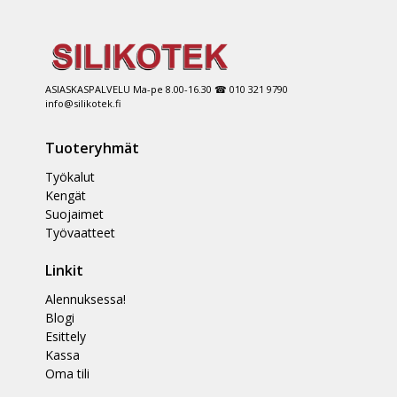
ASIASKASPALVELU Ma-pe 8.00-16.30 ☎ 010 321 9790
info@silikotek.fi
Tuoteryhmät
Työkalut
Kengät
Suojaimet
Työvaatteet
Linkit
Alennuksessa!
Blogi
Esittely
Kassa
Oma tili