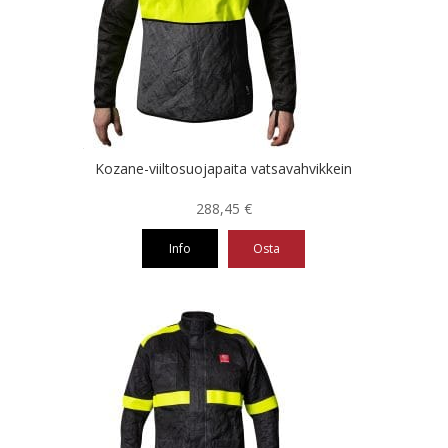
Voit
tehdä
valinnat
tuotteen
sivulla.
Kozane-viiltosuojapaita vatsavahvikkein
288,45
€
Info
Osta
Tällä
tuotteella
on
useampi
muunnelma.
Voit
tehdä
valinnat