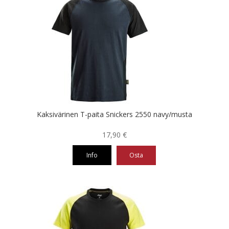
useampi
muunnelma.
Voit
tehdä
valinnat
tuotteen
sivulla.
Kaksivärinen T-paita Snickers 2550 navy/musta
17,90
€
Info
Osta
Tällä
tuotteella
on
useampi
muunnelma.