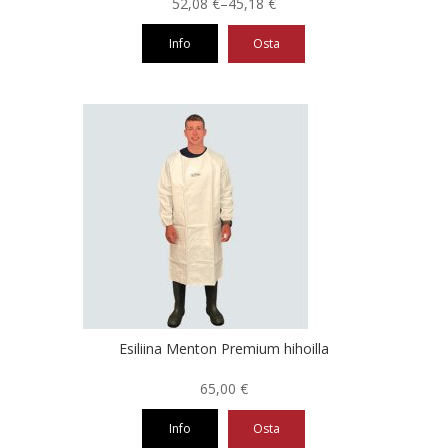
Hintaluokka:
52,08
€
–
45,18
€
45,18 €
Info
Osta
-
52,08 €
Tällä
tuotteella
on
useampi
muunnelma.
Voit
tehdä
valinnat
tuotteen
sivulla.
Esiliina Menton Premium hihoilla
65,00
€
Info
Osta