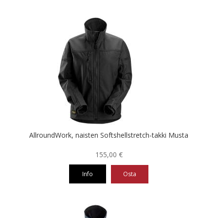
Tällä
tuotteella
on
useampi
muunnelma.
Voit
tehdä
valinnat
tuotteen
sivulla.
AllroundWork, naisten Softshellstretch-takki Musta
155,00
€
Info
Osta
Tällä
tuotteella
on