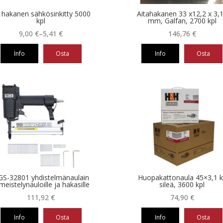
 hakanen sähkösinkitty 5000
Aitahakanen 33 x12,2 x 3,
kpl
mm, Galfan, 2700 kpl
Hintaluokka:
9,00
€
–
5,41
€
146,76
€
5,41 €
Info
Osta
Info
Osta
-
9,00 €
eella
ampi
nnelma.
ä
nnat
teen
la.
S-32801 yhdistelmänaulain
Huopakattonaula 45×3,1 k
imeistelynauloille ja hakasille
sileä, 3600 kpl
111,92
€
74,90
€
Info
Osta
Info
Osta