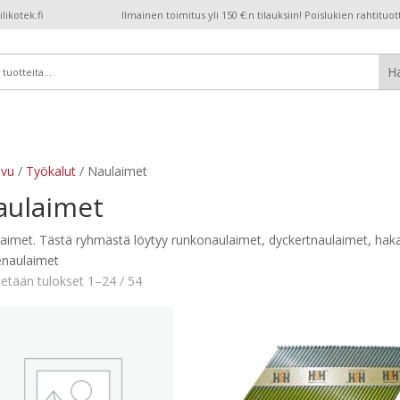
ikotek.fi
Ilmainen toimitus yli 150 €:n tilauksiin! Poislukien rahtituot
ivu
/
Työkalut
/ Naulaimet
aulaimet
aimet. Tästä ryhmästä löytyy runkonaulaimet, dyckertnaulaimet, hak
naulaimet
etään tulokset 1–24 / 54