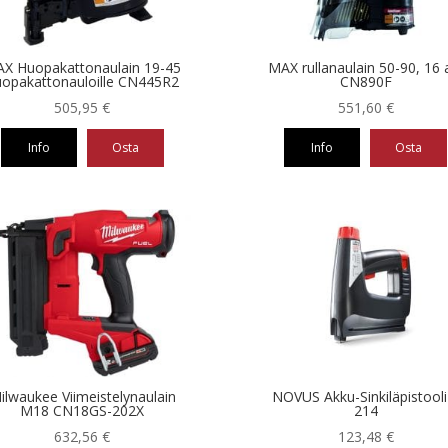
nnat
teen
la.
X Huopakattonaulain 19-45
MAX rullanaulain 50-90, 16 
opakattonauloille CN445R2
CN890F
505,95
€
551,60
€
Info
Osta
Info
Osta
ilwaukee Viimeistelynaulain
NOVUS Akku-Sinkiläpistooli 
M18 CN18GS-202X
214
632,56
€
123,48
€