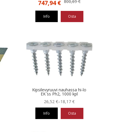
Alkuperäinen
Nykyinen
800,69
€
747,94
€
hinta
hinta
oli:
on:
Info
Osta
800,69 €.
747,94 €.
Kipsilevyruuvi nauhassa hi-lo
EK ss Ph2, 1000 kpl
Hintaluokka:
26,52
€
–
18,17
€
18,17 €
Info
Osta
-
26,52 €
Tällä
tuotteella