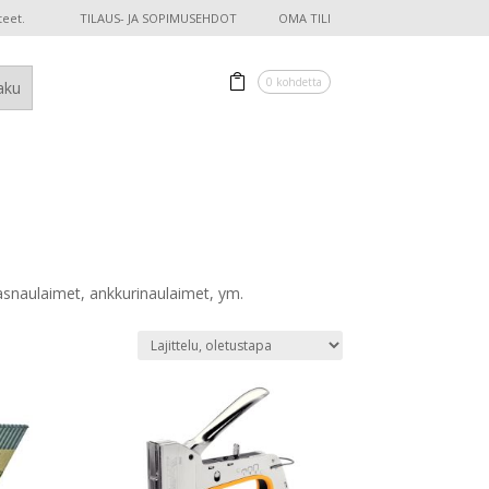
teet.
TILAUS- JA SOPIMUSEHDOT
OMA TILI
0 kohdetta
asnaulaimet, ankkurinaulaimet, ym.