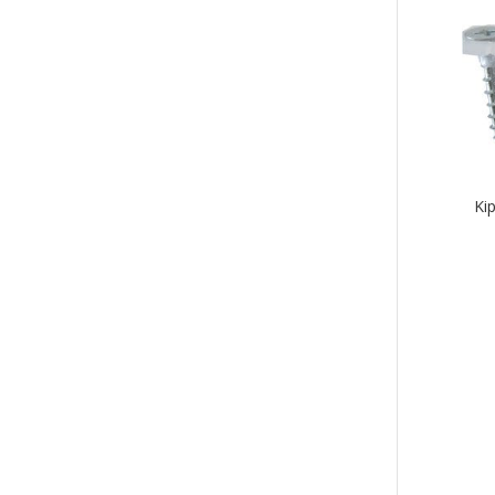
Ki
Tällä
tuott
on
use
muu
Voit
tehd