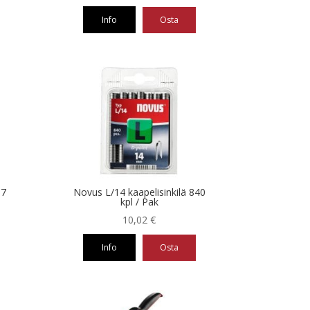
7,49 €
Info
Osta
-
10,02 €
Tällä
tuotteella
on
useampi
muunnelma.
Voit
tehdä
valinnat
tuotteen
sivulla.
37
Novus L/14 kaapelisinkilä 840
kpl / Pak
10,02
€
Info
Osta