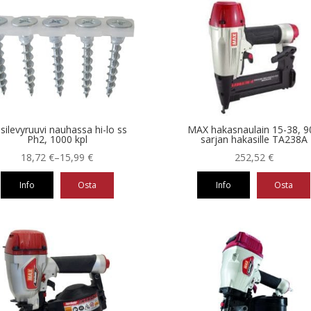
on
useampi
muunnelma.
Voit
tehdä
valinnat
tuotteen
sivulla.
psilevyruuvi nauhassa hi-lo ss
MAX hakasnaulain 15-38, 9
Ph2, 1000 kpl
sarjan hakasille TA238A
Hintaluokka:
18,72
€
–
15,99
€
252,52
€
15,99 €
Info
Osta
Info
Osta
-
18,72 €
eella
ampi
nnelma.
ä