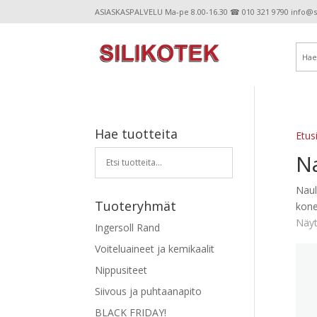
ASIASKASPALVELU Ma-pe 8.00-16.30 ☎ 010 321 9790 info@sil
Hae tuotteita
Etus
N
Naul
Tuoteryhmät
kone
Näyt
Ingersoll Rand
Voiteluaineet ja kemikaalit
Nippusiteet
Siivous ja puhtaanapito
BLACK FRIDAY!