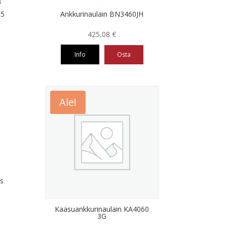
15
Ankkurinaulain BN3460JH
425,08
€
Info
Osta
Ale!
s
Kaasuankkurinaulain KA4060
3G