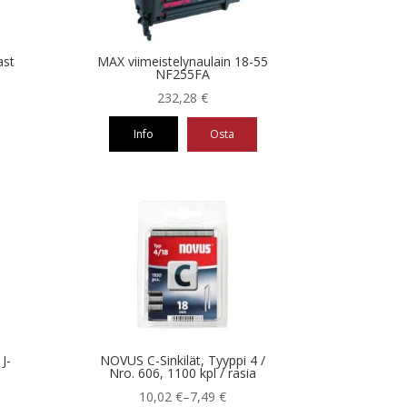
ast
MAX viimeistelynaulain 18-55
NF255FA
232,28
€
Info
Osta
J-
NOVUS C-Sinkilät, Tyyppi 4 /
Nro. 606, 1100 kpl / rasia
Hintaluokka:
10,02
€
–
7,49
€