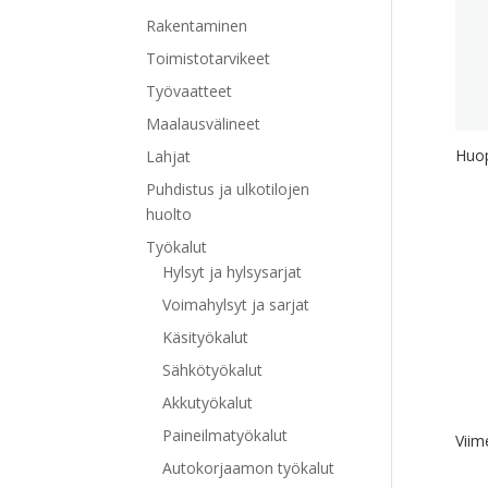
Rakentaminen
Toimistotarvikeet
Työvaatteet
Maalausvälineet
Huo
Lahjat
Puhdistus ja ulkotilojen
huolto
Työkalut
Hylsyt ja hylsysarjat
Voimahylsyt ja sarjat
Käsityökalut
Sähkötyökalut
Akkutyökalut
Paineilmatyökalut
Viim
Autokorjaamon työkalut