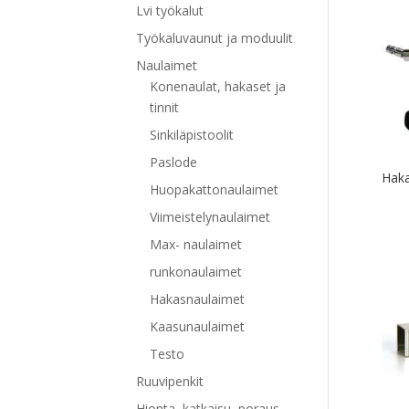
Lvi työkalut
Työkaluvaunut ja moduulit
Naulaimet
Konenaulat, hakaset ja
tinnit
Sinkiläpistoolit
Paslode
Hak
Huopakattonaulaimet
Viimeistelynaulaimet
Max- naulaimet
runkonaulaimet
Hakasnaulaimet
Kaasunaulaimet
Testo
Ruuvipenkit
Hionta, katkaisu, poraus,