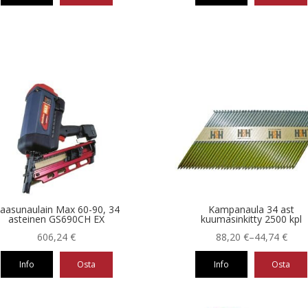
aasunaulain Max 60-90, 34
Kampanaula 34 ast
asteinen GS690CH EX
kuumasinkitty 2500 kpl
Hintaluokka:
606,24
€
88,20
€
–
44,74
€
44,74 €
Info
Osta
Info
Osta
-
88,20 €
Tällä
tuotteella