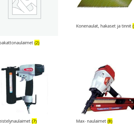
Konenaulat, hakaset ja tinnit
pakattonaulaimet
(2)
eistelynaulaimet
(7)
Max- naulaimet
(8)