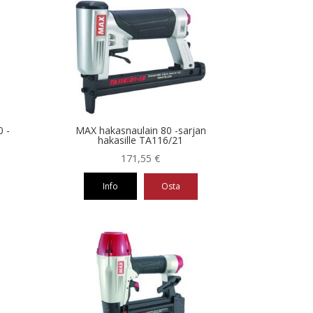
on
useampi
muunnelma.
Voit
tehdä
valinnat
tuotteen
sivulla.
0 -
MAX hakasnaulain 80 -sarjan
hakasille TA116/21
171,55
€
Info
Osta