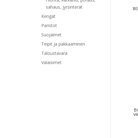
sahaus, jyrsinterät
80
Kengät
Paristot
Suojaimet
Tällä
Teipit ja pakkaaminen
tuott
Taloustavara
on
Valaisimet
use
muu
Voit
tehd
vali
tuot
sivul
BG
vi