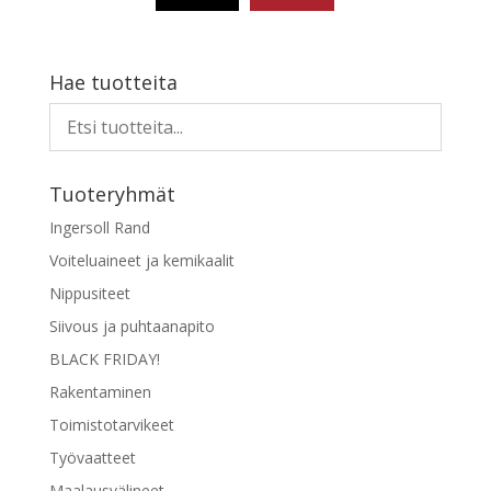
9,00 €
Tällä
tuotteella
on
Hae tuotteita
useampi
muunnelma.
Voit
tehdä
Tuoteryhmät
valinnat
tuotteen
Ingersoll Rand
sivulla.
Voiteluaineet ja kemikaalit
Nippusiteet
Siivous ja puhtaanapito
BLACK FRIDAY!
Rakentaminen
Toimistotarvikeet
Työvaatteet
Maalausvälineet