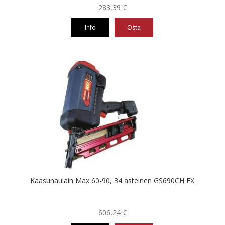
283,39
€
Info
Osta
Kaasunaulain Max 60-90, 34 asteinen GS690CH EX
606,24
€