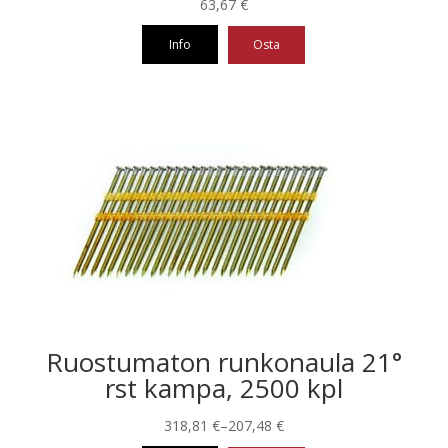
63,67
€
Info
Osta
Ruostumaton runkonaula 21°
rst kampa, 2500 kpl
Hintaluokka:
318,81
€
–
207,48
€
207,48 €