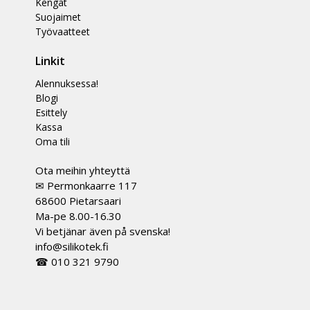
Kengät
Suojaimet
Työvaatteet
Linkit
Alennuksessa!
Blogi
Esittely
Kassa
Oma tili
Ota meihin yhteyttä
✉ Permonkaarre 117
68600 Pietarsaari
Ma-pe 8.00-16.30
Vi betjänar även på svenska!
info@silikotek.fi
☎ 010 321 9790