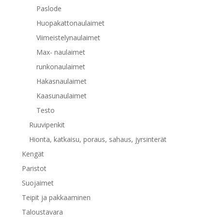
Paslode
Huopakattonaulaimet
Viimeistelynaulaimet
Max- naulaimet
runkonaulaimet
Hakasnaulaimet
Kaasunaulaimet
Testo
Ruuvipenkit
Hionta, katkaisu, poraus, sahaus, jyrsinterät
Kengät
Paristot
Suojaimet
Teipit ja pakkaaminen
Taloustavara