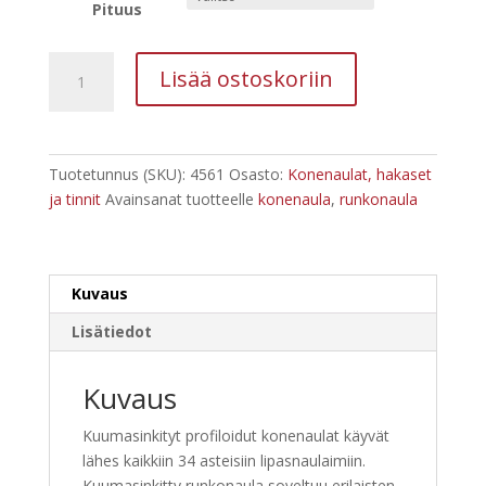
88,20 €
Pituus
Kampanaula
Lisää ostoskoriin
34
ast
kuumasinkitty
2500
Tuotetunnus (SKU):
4561
Osasto:
Konenaulat, hakaset
kpl
ja tinnit
Avainsanat tuotteelle
konenaula
,
runkonaula
määrä
Kuvaus
Lisätiedot
Kuvaus
Kuumasinkityt profiloidut konenaulat käyvät
lähes kaikkiin 34 asteisiin lipasnaulaimiin.
Kuumasinkitty runkonaula soveltuu erilaisten