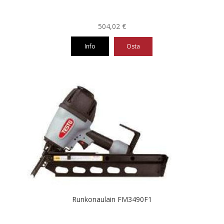
504,02
€
Info
Osta
Runkonaulain FM3490F1