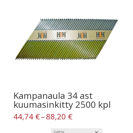
Kampanaula 34 ast
kuumasinkitty 2500 kpl
Hintaluokka:
44,74
€
–
88,20
€
44,74 €
-