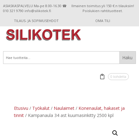
ASIASKASPALVELU Ma-pe 8.00-16.30 ☎
Ilmainen toimitus yli 150 €:n tilauksiin!
010 321 9790 info@silikotek.fi
Poislukien rahtituotteet.
TILAUS- JA SOPIMUSEHDOT
OMA TILI
0 kohdetta
Etusivu
/
Työkalut
/
Naulaimet
/
Konenaulat, hakaset ja
tinnit
/ Kampanaula 34 ast kuumasinkitty 2500 kpl