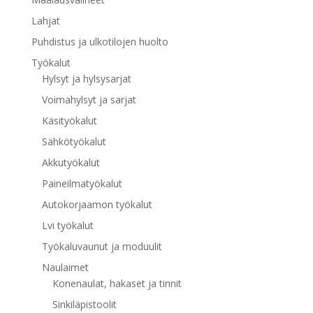
Lahjat
Puhdistus ja ulkotilojen huolto
Työkalut
Hylsyt ja hylsysarjat
Voimahylsyt ja sarjat
Käsityökalut
Sähkötyökalut
Akkutyökalut
Paineilmatyökalut
Autokorjaamon työkalut
Lvi työkalut
Työkaluvaunut ja moduulit
Naulaimet
Konenaulat, hakaset ja tinnit
Sinkiläpistoolit