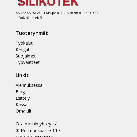
ASIASKASPALVELU Ma-pe 8.00-16.30 ☎ 010 321 9790
info@silikotek.fi
Tuoteryhmät
Työkalut
Kengät
Suojaimet
Työvaatteet
Linkit
Alennuksessa!
Blogi
Esittely
Kassa
Oma tili
Ota meihin yhteyttä
✉ Permonkaarre 117