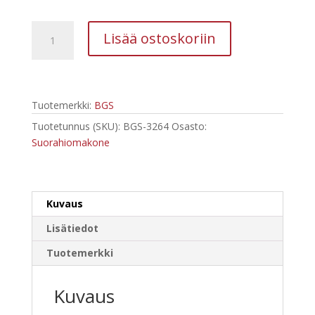
52,26 €.
31,31 €.
BGS
Lisää ostoskoriin
Suorahiomakone
170
mm
3264
Tuotemerkki:
BGS
määrä
Tuotetunnus (SKU):
BGS-3264
Osasto:
Suorahiomakone
Kuvaus
Lisätiedot
Tuotemerkki
Kuvaus