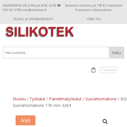
ASIASKASPALVELU Ma-pe 8.00-16.30 ☎
Ilmainen toimitus yli 150 €:n tilauksiin!
010 321 9790 info@silikotek.fi
Poislukien rahtituotteet.
TILAUS- JA SOPIMUSEHDOT
OMA TILI
0 kohdetta
Etusivu
/
Työkalut
/
Paineilmatyökalut
/
Suorahiomakone
/ BG
Suorahiomakone 170 mm 3264
Ale!