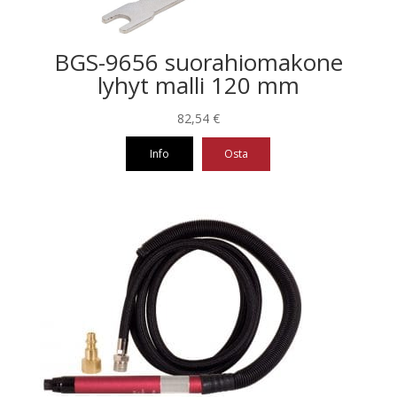
BGS-9656 suorahiomakone
lyhyt malli 120 mm
82,54
€
Info
Osta