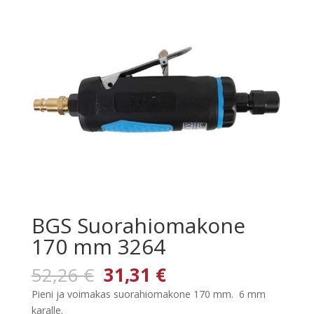
BGS Suorahiomakone
170 mm 3264
Alkuperäinen
Nykyinen
52,26
€
31,31
€
hinta
hinta
Pieni ja voimakas suorahiomakone 170 mm. 6 mm
oli:
on:
karalle.