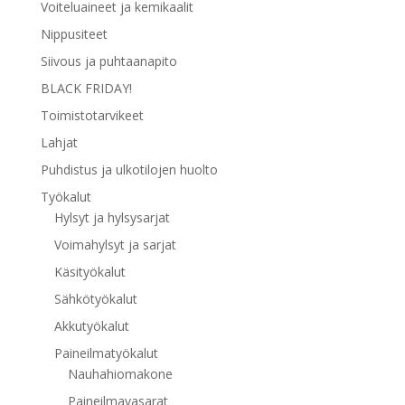
Voiteluaineet ja kemikaalit
Nippusiteet
Siivous ja puhtaanapito
BLACK FRIDAY!
Toimistotarvikeet
Lahjat
Puhdistus ja ulkotilojen huolto
Työkalut
Hylsyt ja hylsysarjat
Voimahylsyt ja sarjat
Käsityökalut
Sähkötyökalut
Akkutyökalut
Paineilmatyökalut
Nauhahiomakone
Paineilmavasarat