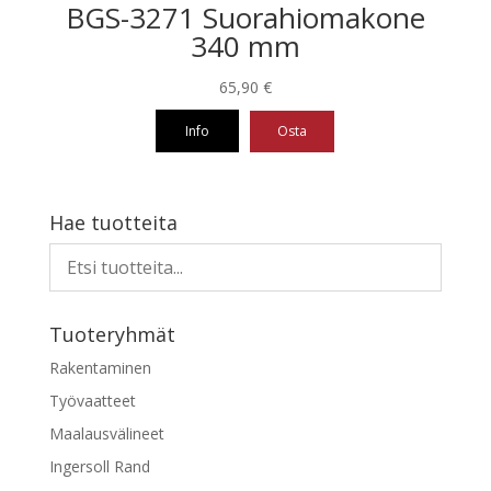
BGS-3271 Suorahiomakone
340 mm
65,90
€
Info
Osta
Hae tuotteita
Tuoteryhmät
Rakentaminen
Työvaatteet
Maalausvälineet
Ingersoll Rand