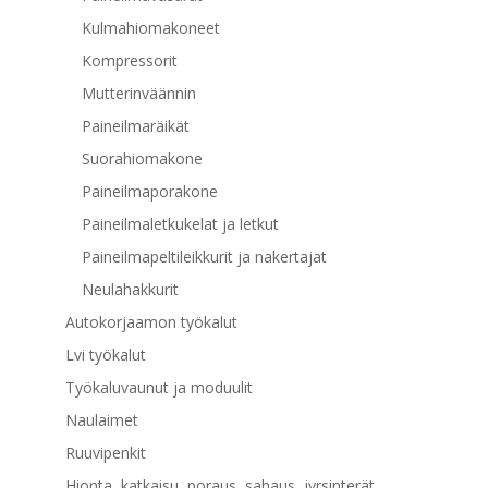
Kulmahiomakoneet
Kompressorit
Mutterinväännin
Paineilmaräikät
Suorahiomakone
Paineilmaporakone
Paineilmaletkukelat ja letkut
Paineilmapeltileikkurit ja nakertajat
Neulahakkurit
Autokorjaamon työkalut
Lvi työkalut
Työkaluvaunut ja moduulit
Naulaimet
Ruuvipenkit
Hionta, katkaisu, poraus, sahaus, jyrsinterät