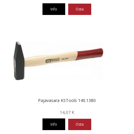
35,43 €
Info
Osta
-
49,08 €
Tällä
tuotteella
on
useampi
muunnelma.
Voit
tehdä
valinnat
tuotteen
sivulla.
Pajavasara KSTools 140.1380
14,07
€
Info
Osta