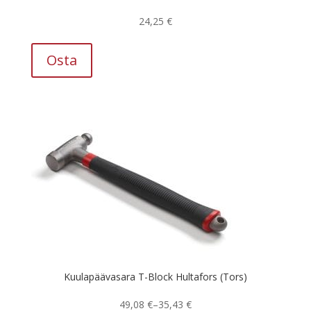
24,25
€
Osta
Kuulapäävasara T-Block Hultafors (Tors)
Hintaluokka:
49,08
€
–
35,43
€