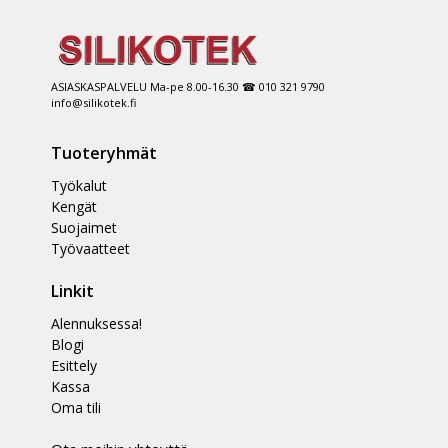
ASIASKASPALVELU Ma-pe 8.00-16.30 ☎ 010 321 9790
info@silikotek.fi
Tuoteryhmät
Työkalut
Kengät
Suojaimet
Työvaatteet
Linkit
Alennuksessa!
Blogi
Esittely
Kassa
Oma tili