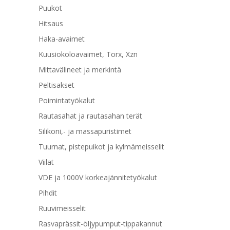
Puukot
Hitsaus
Haka-avaimet
Kuusiokoloavaimet, Torx, Xzn
Mittavälineet ja merkintä
Peltisakset
Poimintatyökalut
Rautasahat ja rautasahan terät
Silikoni,- ja massapuristimet
Tuurnat, pistepuikot ja kylmämeisselit
Viilat
VDE ja 1000V korkeajännitetyökalut
Pihdit
Ruuvimeisselit
Rasvaprässit-öljypumput-tippakannut