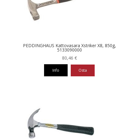
tehdä
valinnat
tuotteen
sivulla.
PEDDINGHAUS Kattovasara Xstriker X8, 850g,
5133090000
80,46
€
Info
Osta