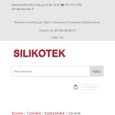
ASIASKASPALVELU Ma-pe 8.00-16.30 ☎ 010 321 9790
info@silikotek.fi
Ilmainen toimitus yli 150 €:n tilauksiin! Poislukien rahtituotteet.
TILAUS- JA SOPIMUSEHDOT
OMA TILI
0 kohdetta
Etusivu
/
Työkalut
/
Käsityökalut
/ Vasarat