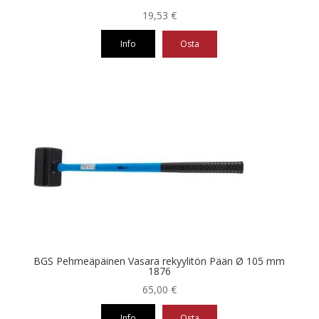
19,53
€
Info
Osta
BGS Pehmeäpäinen Vasara rekyylitön Pään Ø 105 mm
1876
65,00
€
Info
Osta