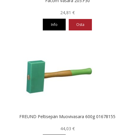
Facom Vasara 205.F30
24,81
€
Info
Osta
FREUND Peltisepän Muovivasara 600g 01678155
44,03
€