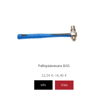
Pallopäävasara BGS
Hintaluokka:
22,59
€
–
16,40
€
16,40 €
Info
Osta
-
22,59 €
Tällä
tuotteella
on