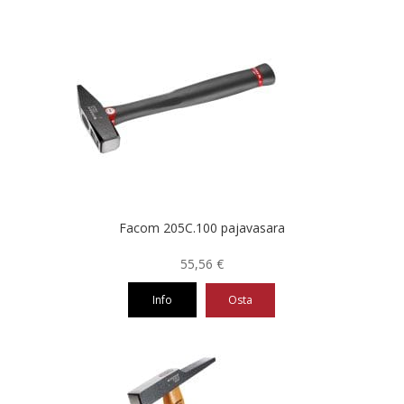
Facom 205C.100 pajavasara
55,56
€
Info
Osta