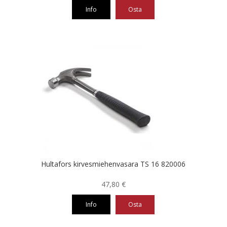
Info
Osta
Hultafors kirvesmiehenvasara TS 16 820006
47,80
€
Info
Osta