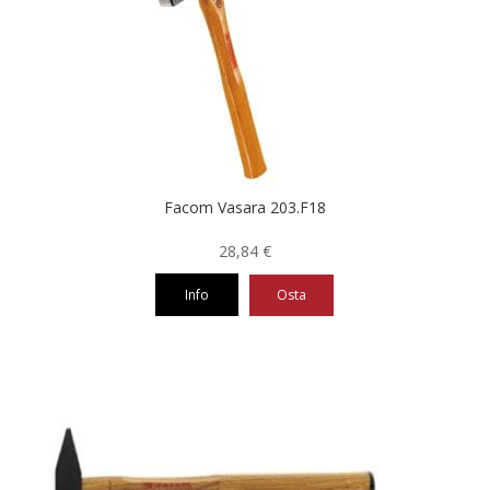
Facom Vasara 203.F18
28,84
€
Info
Osta