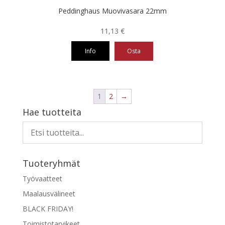
Peddinghaus Muovivasara 22mm
11,13
€
Info
Osta
1
2
→
Hae tuotteita
Tuoteryhmät
Työvaatteet
Maalausvälineet
BLACK FRIDAY!
Toimistotarvikeet