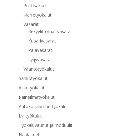
Pulttisakset
Kierretyökalut
Vasarat
Rekyylittömät vasarat
Kuparivasarat
Pajavasarat
Lyijyvasarat
Vääntötyökalut
Sähkötyökalut
Akkutyökalut
Paineilmatyökalut
Autokorjaamon työkalut
Lvi työkalut
Työkaluvaunut ja moduulit
Naulaimet