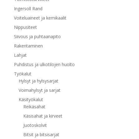
Ingersoll Rand
Voiteluaineet ja kemikaalit
Nippusiteet
Siivous ja puhtaanapito
Rakentaminen
Lahjat
Puhdistus ja ulkotilojen huolto
Työkalut
Hylsyt ja hylsysarjat
Voimahylsyt ja sarjat
Käsityökalut
Reikäsahat
Käsisahat ja kirveet
Juotoskolvit
Bitsit ja bitsisarjat