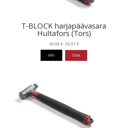
T-BLOCK harjapäävasara
Hultafors (Tors)
Hintaluokka:
49,08
€
–
39,97
€
39,97 €
Info
Osta
-
49,08 €
Tällä
tuotteella
on
useampi
muunnelma.
Voit
tehdä
valinnat
tuotteen
sivulla.