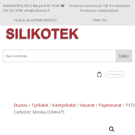
ASIASKASPALVELU Ma-pe 8.00-16.30 ☎
Ilmainen toimitus yli 150 €:n tilauksiin!
010 321 9790 info@silikotek.fi
Poislukien rahtituotteet.
TILAUS- JA SOPIMUSEHDOT
OMA TILI
0 kohdetta
Etusivu
/
Työkalut
/
Käsityökalut
/
Vasarat
/
Pajavasarat
/ PED
Carbotec Moska DIN6475