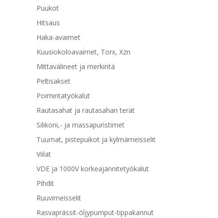
Puukot
Hitsaus
Haka-avaimet
Kuusiokoloavaimet, Torx, Xzn
Mittavälineet ja merkintä
Peltisakset
Poimintatyökalut
Rautasahat ja rautasahan terät
Silikoni,- ja massapuristimet
Tuurnat, pistepuikot ja kylmämeisselit
Viilat
VDE ja 1000V korkeajännitetyökalut
Pihdit
Ruuvimeisselit
Rasvaprässit-öljypumput-tippakannut