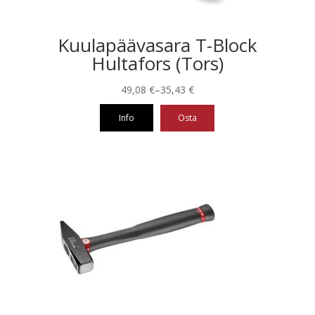
Kuulapäävasara T-Block
Hultafors (Tors)
Hintaluokka:
49,08
€
–
35,43
€
35,43 €
Info
Osta
-
49,08 €
Tällä
tuotteella
on
useampi
muunnelma.
Voit
tehdä
valinnat
tuotteen
sivulla.