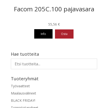
Facom 205C.100 pajavasara
55,56
€
Info
Osta
Hae tuotteita
Tuoteryhmät
Työvaatteet
Maalausvälineet
BLACK FRIDAY!
Toimistotarvikeet