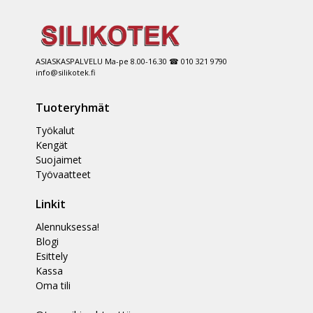
ASIASKASPALVELU Ma-pe 8.00-16.30 ☎ 010 321 9790
info@silikotek.fi
Tuoteryhmät
Työkalut
Kengät
Suojaimet
Työvaatteet
Linkit
Alennuksessa!
Blogi
Esittely
Kassa
Oma tili