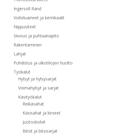
Ingersoll Rand
Voiteluaineet ja kemikaalit
Nippusiteet
Siivous ja puhtaanapito
Rakentaminen
Lahjat
Puhdistus ja ulkotilojen huolto
Työkalut
Hylsyt ja hylsysarjat
Voimahylsyt ja sarjat
Käsityökalut
Reikäsahat
Käsisahat ja kirveet
Juotoskolvit
Bitsit ja bitsisarjat