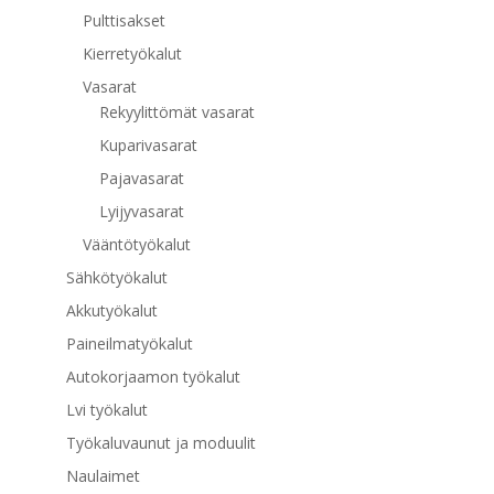
Pulttisakset
Kierretyökalut
Vasarat
Rekyylittömät vasarat
Kuparivasarat
Pajavasarat
Lyijyvasarat
Vääntötyökalut
Sähkötyökalut
Akkutyökalut
Paineilmatyökalut
Autokorjaamon työkalut
Lvi työkalut
Työkaluvaunut ja moduulit
Naulaimet