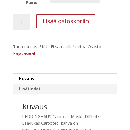
59,21 €
Paino
PEDDINGHAUS
Lisää ostoskoriin
Carbotec
Moska
DIN6475
määrä
Tuotetunnus (SKU):
Ei saatavilla/-tietoa
Osasto:
Pajavasarat
Kuvaus
Lisätiedot
Kuvaus
PEDDINGHAUS Carbotec Moska DIN6475.
Laadukas Carbotec -kahva on
erottamattomasti kiinnitetty vasaran