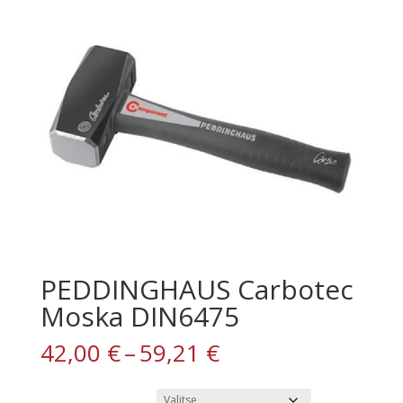
PEDDINGHAUS Carbotec
Moska DIN6475
Hintaluokka:
42,00
€
–
59,21
€
42,00 €
-