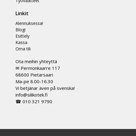
Työvaatteet
Linkit
Alennuksessa!
Blogi
Esittely
Kassa
Oma tili
Ota meihin yhteyttä
✉ Permonkaarre 117
68600 Pietarsaari
Ma-pe 8.00-16.30
Vi betjänar även på svenska!
info@silikotek.fi
☎ 010 321 9790