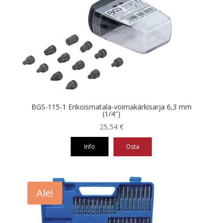
BGS-115-1 Erikoismatala-voimakärkisarja 6,3 mm
(1/4″)
25,54
€
Info
Osta
Ale!