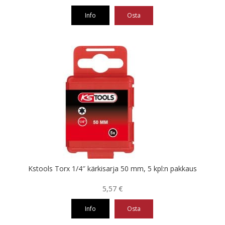
4,55 €
Info
Osta
-
17,57 €
Tällä
tuotteella
on
useampi
muunnelma.
Voit
tehdä
valinnat
tuotteen
sivulla.
Kstools Torx 1/4″ kärkisarja 50 mm, 5 kpl:n pakkaus
5,57
€
Info
Osta
Tällä