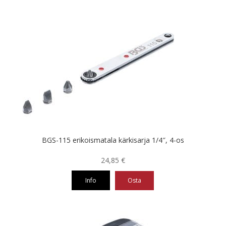
BGS-115 erikoismatala kärkisarja 1/4″, 4-os
24,85
€
Info
Osta