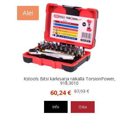
Ale!
Kstools Bitsi kärkisarja räikällä TorsionPower,
918.3010
Alkuperäinen
Nykyinen
87,93
€
60,24
€
hinta
hinta
oli:
on:
Info
Osta
87,93 €.
60,24 €.