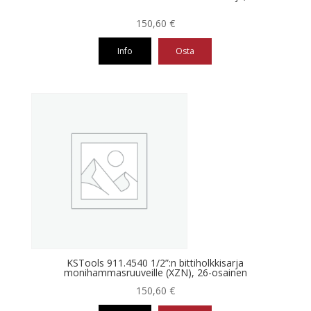
150,60
€
Info
Osta
KSTools 911.4540 1/2”:n bittiholkkisarja
monihammasruuveille (XZN), 26-osainen
150,60
€