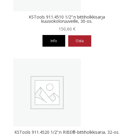
KSTools 911.4510 1/2”:n bittiholkkisarja
kuusiokoloruuveille, 30-os.
150,60
€
Info
Osta
KSTools 911.4520 1/2”:n RIBE®-bittiholkkisarja, 32-os.