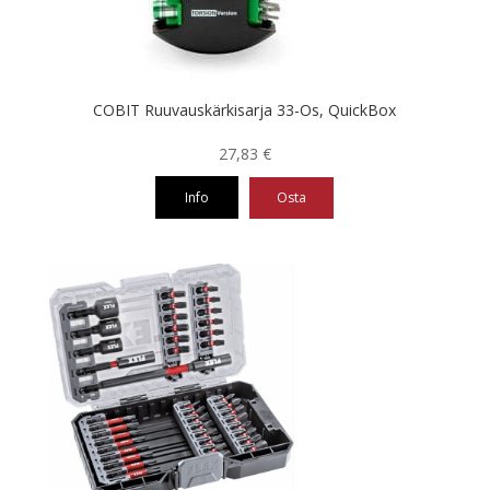
COBIT Ruuvauskärkisarja 33-Os, QuickBox
27,83
€
Info
Osta