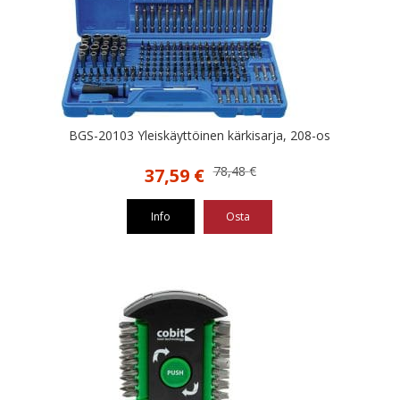
BGS-20103 Yleiskäyttöinen kärkisarja, 208-os
Alkuperäinen
Nykyinen
78,48
€
37,59
€
hinta
hinta
oli:
on:
Info
Osta
78,48 €.
37,59 €.