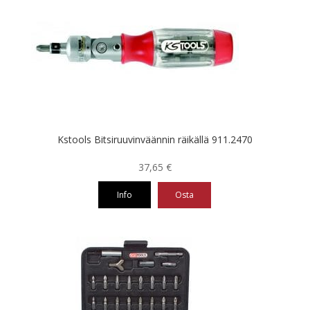
Kstools Bitsiruuvinväännin räikällä 911.2470
37,65
€
Info
Osta