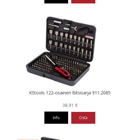
Tällä
tuotteella
on
useampi
muunnelma.
Voit
tehdä
valinnat
tuotteen
sivulla.
KStools 122-osainen Bitsisarja 911.2085
38,91
€
Info
Osta