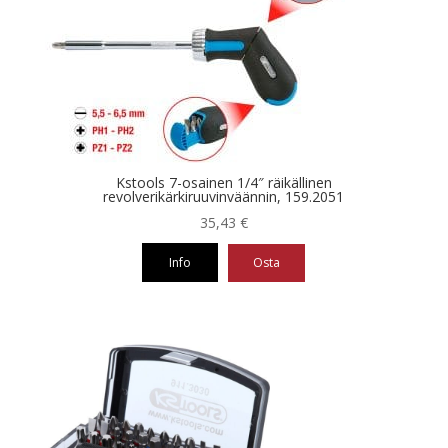
Kstools 7-osainen 1/4″ räikällinen
revolverikärkiruuvinväännin, 159.2051
35,43
€
Info
Osta