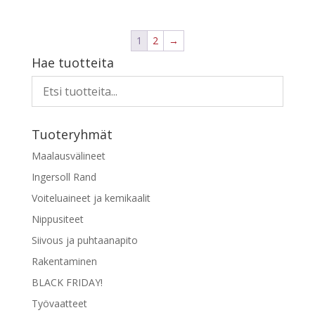
tuotteella
on
1
2
→
useampi
Hae tuotteita
muunnelma.
Voit
tehdä
valinnat
tuotteen
Tuoteryhmät
sivulla.
Maalausvälineet
Ingersoll Rand
Voiteluaineet ja kemikaalit
Nippusiteet
Siivous ja puhtaanapito
Rakentaminen
BLACK FRIDAY!
Työvaatteet