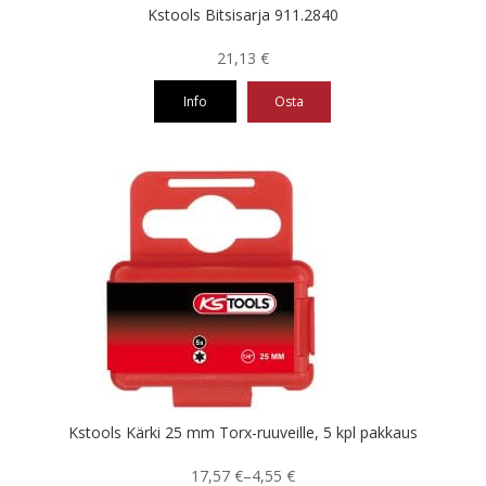
Kstools Bitsisarja 911.2840
21,13
€
Info
Osta
Kstools Kärki 25 mm Torx-ruuveille, 5 kpl pakkaus
Hintaluokka:
17,57
€
–
4,55
€