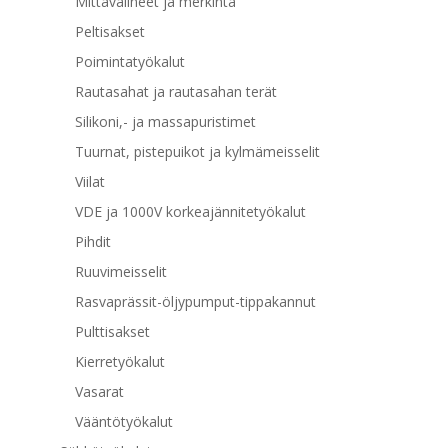
Mittavälineet ja merkintä
Peltisakset
Poimintatyökalut
Rautasahat ja rautasahan terät
Silikoni,- ja massapuristimet
Tuurnat, pistepuikot ja kylmämeisselit
Viilat
VDE ja 1000V korkeajännitetyökalut
Pihdit
Ruuvimeisselit
Rasvaprässit-öljypumput-tippakannut
Pulttisakset
Kierretyökalut
Vasarat
Vääntötyökalut