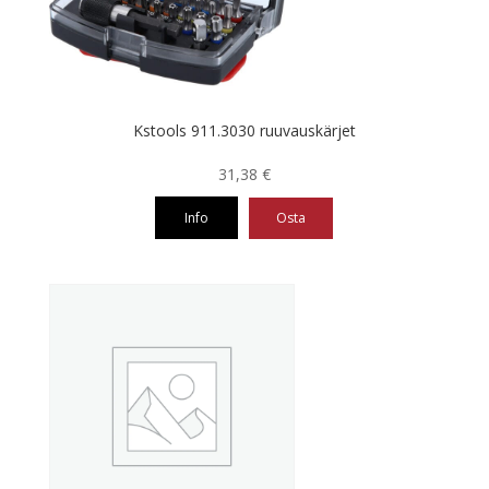
Kstools 911.3030 ruuvauskärjet
31,38
€
Info
Osta