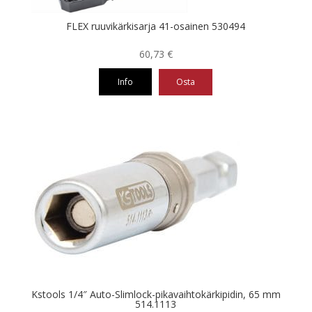
FLEX ruuvikärkisarja 41-osainen 530494
60,73
€
Info
Osta
Kstools 1/4″ Auto-Slimlock-pikavaihtokärkipidin, 65 mm
514.1113