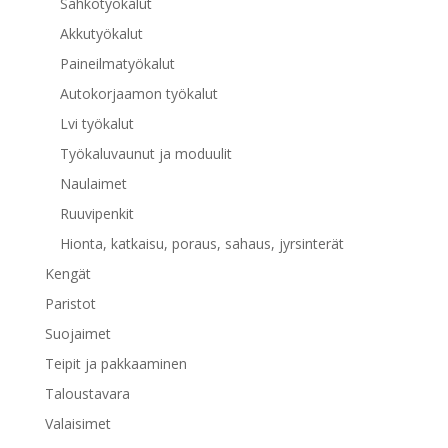
Sähkötyökalut
Akkutyökalut
Paineilmatyökalut
Autokorjaamon työkalut
Lvi työkalut
Työkaluvaunut ja moduulit
Naulaimet
Ruuvipenkit
Hionta, katkaisu, poraus, sahaus, jyrsinterät
Kengät
Paristot
Suojaimet
Teipit ja pakkaaminen
Taloustavara
Valaisimet