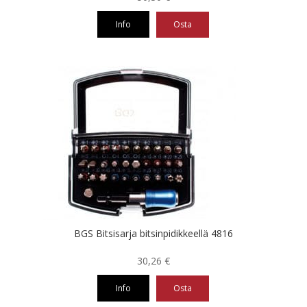
Info
Osta
BGS Bitsisarja bitsinpidikkeellä 4816
30,26
€
Info
Osta