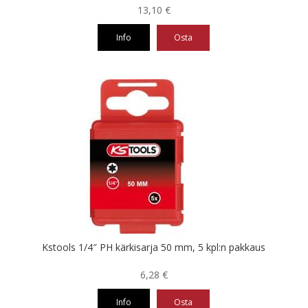
13,10
€
Info
Osta
Kstools 1/4″ PH kärkisarja 50 mm, 5 kpl:n pakkaus
6,28
€
Info
Osta