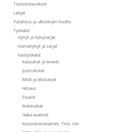
Toimistotarvikeet
Lahjat
Puhdistus ja ulkotilojen huolto
Työkalut
Hylsyt ja hylsysarjat
Voimahylsyt ja sarjat
Käsityökalut
Käsisahat ja kirveet
Juotoskolvit
Bitsit ja bitsisarjat
Hitsaus
Puukot
Reikäsahat
Haka-avaimet
Kuusiokoloavaimet, Torx, Xzn