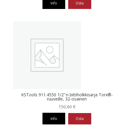
Info
Osta
KSTools 911.4550 1/2”:n bittiholkkisarja Torx®-
ruuveille, 32-osainen
150,60
€
Info
Osta