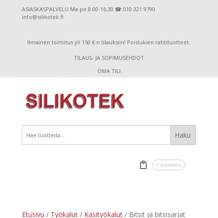
ASIASKASPALVELU Ma-pe 8.00-16.30 ☎ 010 321 9790
info@silikotek.fi
Ilmainen toimitus yli 150 €:n tilauksiin! Poislukien rahtituotteet.
TILAUS- JA SOPIMUSEHDOT
OMA TILI
0 kohdetta
Etusivu
/
Työkalut
/
Käsityökalut
/ Bitsit ja bitsisarjat