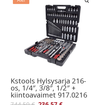
Kstools Hylsysarja 216-
os, 1/4″, 3/8″, 1/2″ +
kiintoavaimet 917.0216
Alkuperäinen
Nykyinen
744,59
€
236,57
€