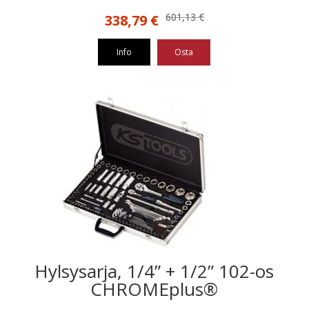
Alkuperäinen
Nykyinen
601,13
€
338,79
€
hinta
hinta
oli:
on:
Info
Osta
601,13 €.
338,79 €.
Hylsysarja, 1/4” + 1/2” 102-os
CHROMEplus®