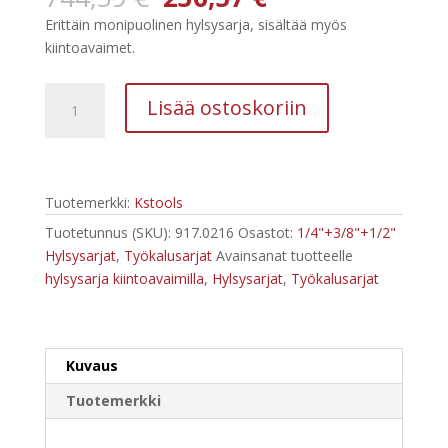
hinta
hinta
Erittäin monipuolinen hylsysarja, sisältää myös
oli:
on:
kiintoavaimet.
744,59 €.
236,57 €.
Kstools
Lisää ostoskoriin
Hylsysarja
216-
os,
1/4",
Tuotemerkki:
Kstools
3/8",
1/2"
Tuotetunnus (SKU):
917.0216
Osastot:
1/4"+3/8"+1/2"
+
Hylsysarjat
,
Työkalusarjat
Avainsanat tuotteelle
kiintoavaimet
hylsysarja kiintoavaimilla
,
Hylsysarjat
,
Työkalusarjat
917.0216
määrä
Kuvaus
Tuotemerkki