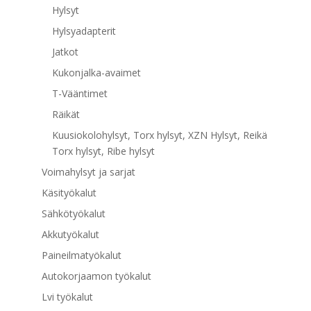
Hylsyt
Hylsyadapterit
Jatkot
Kukonjalka-avaimet
T-Vääntimet
Räikät
Kuusiokolohylsyt, Torx hylsyt, XZN Hylsyt, Reikä
Torx hylsyt, Ribe hylsyt
Voimahylsyt ja sarjat
Käsityökalut
Sähkötyökalut
Akkutyökalut
Paineilmatyökalut
Autokorjaamon työkalut
Lvi työkalut