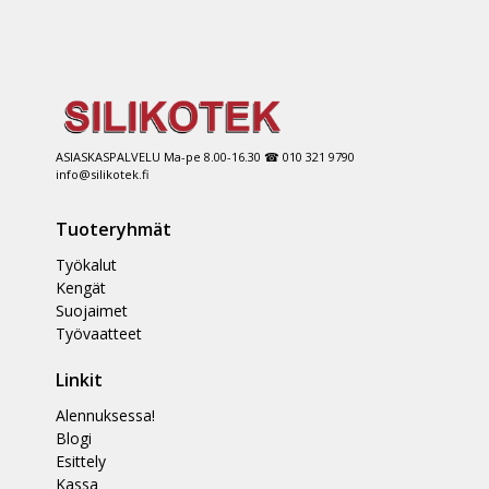
ASIASKASPALVELU Ma-pe 8.00-16.30 ☎ 010 321 9790
info@silikotek.fi
Tuoteryhmät
Työkalut
Kengät
Suojaimet
Työvaatteet
Linkit
Alennuksessa!
Blogi
Esittely
Kassa