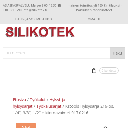
ASIASKASPALVELU Ma-pe 8.00-16.30 ☎
Ilmainen toimitus yli 150 €:n tilauksiin!
010 321 9790 info@silikotek.fi
Poislukien rahtituotteet.
TILAUS- JA SOPIMUSEHDOT
OMA TILI
0 kohdetta
Etusivu
/
Työkalut
/
Hylsyt ja
hylsysarjat
/
Työkalusarjat
/ Kstools Hylsysarja 216-os,
1/4″, 3/8″, 1/2″ + kiintoavaimet 917.0216
Ale!