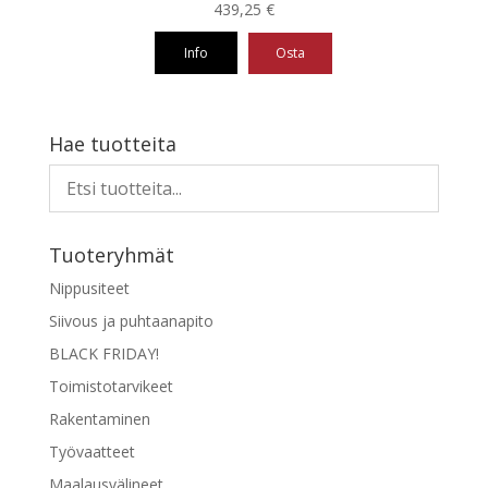
439,25
€
Info
Osta
Hae tuotteita
Tuoteryhmät
Nippusiteet
Siivous ja puhtaanapito
BLACK FRIDAY!
Toimistotarvikeet
Rakentaminen
Työvaatteet
Maalausvälineet