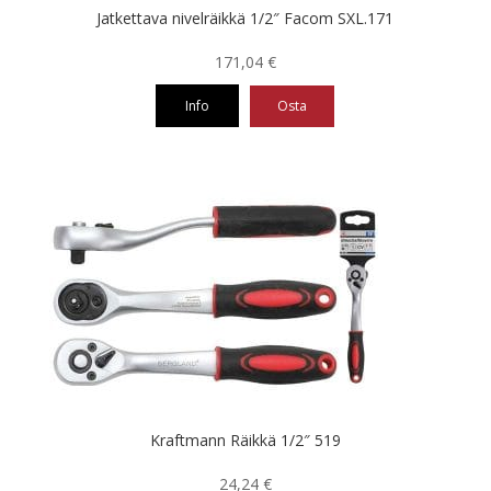
Jatkettava nivelräikkä 1/2″ Facom SXL.171
171,04
€
Info
Osta
Kraftmann Räikkä 1/2″ 519
24,24
€