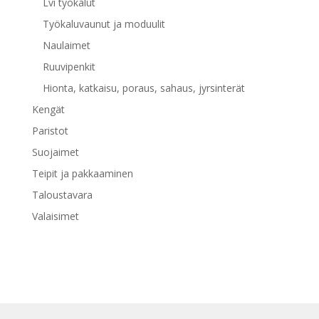
Lvi työkalut
Työkaluvaunut ja moduulit
Naulaimet
Ruuvipenkit
Hionta, katkaisu, poraus, sahaus, jyrsinterät
Kengät
Paristot
Suojaimet
Teipit ja pakkaaminen
Taloustavara
Valaisimet