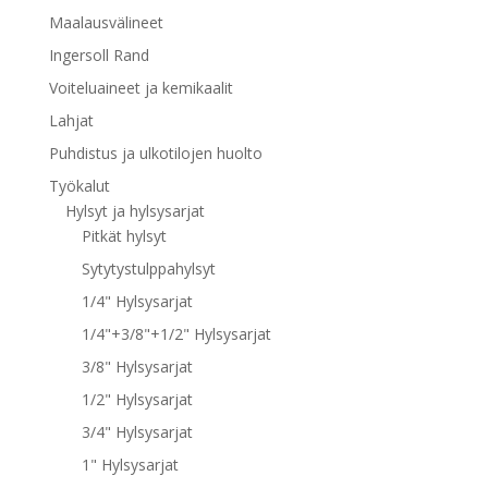
Maalausvälineet
Ingersoll Rand
Voiteluaineet ja kemikaalit
Lahjat
Puhdistus ja ulkotilojen huolto
Työkalut
Hylsyt ja hylsysarjat
Pitkät hylsyt
Sytytystulppahylsyt
1/4" Hylsysarjat
1/4"+3/8"+1/2" Hylsysarjat
3/8" Hylsysarjat
1/2" Hylsysarjat
3/4" Hylsysarjat
1" Hylsysarjat