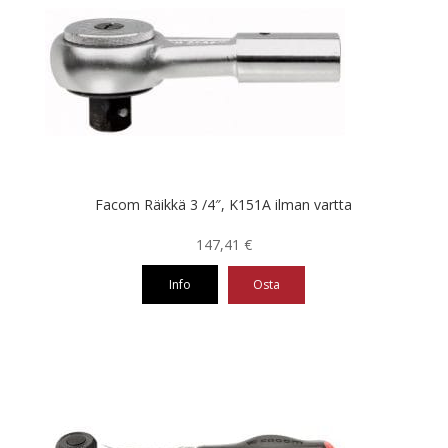
Facom Räikkä 3 /4″, K151A ilman vartta
147,41
€
Info
Osta