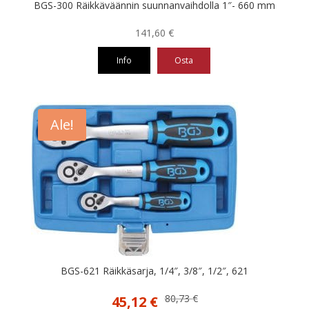
BGS-300 Räikkäväännin suunnanvaihdolla 1″- 660 mm
141,60
€
Info
Osta
Ale!
BGS-621 Räikkäsarja, 1/4″, 3/8″, 1/2″, 621
Alkuperäinen
Nykyinen
80,73
€
45,12
€