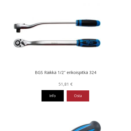
BGS Räikkä 1/2″ erikoispitkä 324
51,81
€
Info
Osta