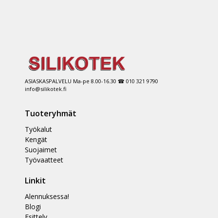
ASIASKASPALVELU Ma-pe 8.00-16.30 ☎ 010 321 9790
info@silikotek.fi
Tuoteryhmät
Työkalut
Kengät
Suojaimet
Työvaatteet
Linkit
Alennuksessa!
Blogi
Esittely