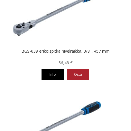
BGS-639 erikoispitkä nivelräikkä, 3/8″, 457 mm
56,48
€
Info
Osta