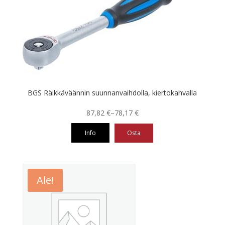
BGS Räikkäväännin suunnanvaihdolla, kiertokahvalla
Hintaluokka:
87,82
€
–
78,17
€
78,17 €
Info
Osta
-
87,82 €
Tällä
tuotteella
on
Ale!
useampi
muunnelma.
Voit
tehdä