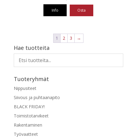
Info
Osta
1
2
3
→
Hae tuotteita
Tuoteryhmät
Nippusiteet
Siivous ja puhtaanapito
BLACK FRIDAY!
Toimistotarvikeet
Rakentaminen
Työvaatteet