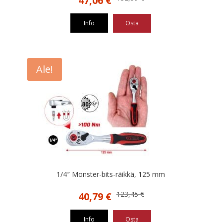
47,06
€
hinta
hinta
oli:
on:
Info
Osta
132,59 €.
47,06 €.
Ale!
1/4″ Monster-bits-räikkä, 125 mm
Alkuperäinen
Nykyinen
123,45
€
40,79
€
hinta
hinta
oli:
on:
Info
Osta