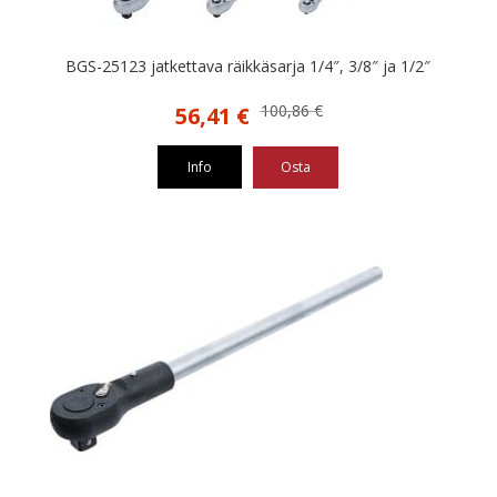
BGS-25123 jatkettava räikkäsarja 1/4″, 3/8″ ja 1/2″
Alkuperäinen
Nykyinen
100,86
€
56,41
€
hinta
hinta
oli:
on:
Info
Osta
100,86 €.
56,41 €.