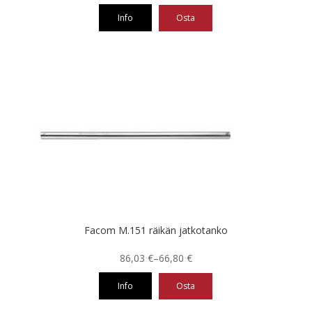
oli:
on:
Info
Osta
62,91 €.
47,19 €.
Facom M.151 räikän jatkotanko
Hintaluokka:
86,03
€
–
66,80
€
66,80 €
Info
Osta
-
86,03 €
Tällä