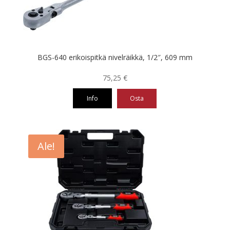
BGS-640 erikoispitkä nivelräikkä, 1/2″, 609 mm
75,25
€
Info
Osta
Ale!