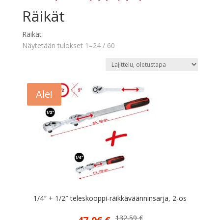
Räikät
Räikät
Näytetään tulokset 1–24 / 60
Ale!
1/4″ + 1/2″ teleskooppi-räikkäväänninsarja, 2-os
Alkuperäinen
Nykyinen
132,59
€