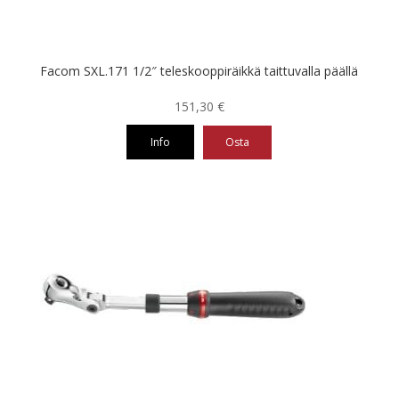
sivulla.
Facom SXL.171 1/2″ teleskooppiräikkä taittuvalla päällä
151,30
€
Info
Osta