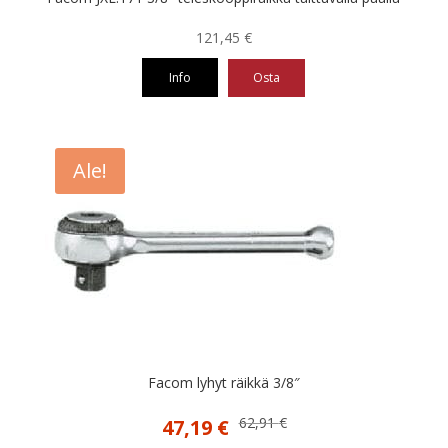
121,45
€
Info
Osta
Ale!
Facom lyhyt räikkä 3/8″
Alkuperäinen
Nykyinen
62,91
€
47,19
€
hinta
hinta