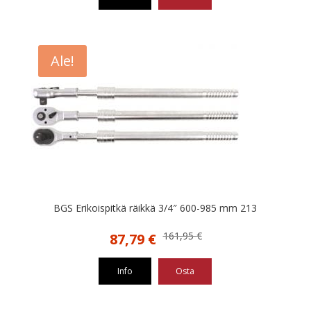
123,45 €.
40,79 €.
Ale!
BGS Erikoispitkä räikkä 3/4″ 600-985 mm 213
Alkuperäinen
Nykyinen
161,95
€
87,79
€
hinta
hinta
oli:
on:
Info
Osta
161,95 €.
87,79 €.