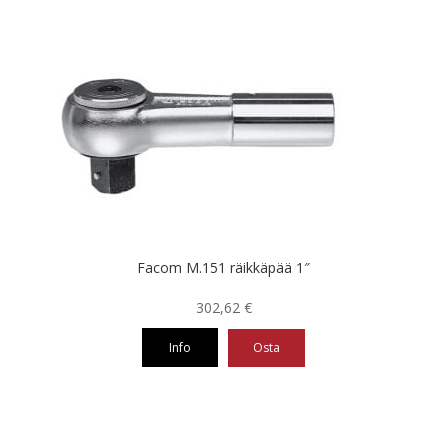
tuotteella
on
useampi
muunnelma.
Voit
tehdä
valinnat
tuotteen
sivulla.
Facom M.151 räikkäpää 1″
302,62
€
Info
Osta