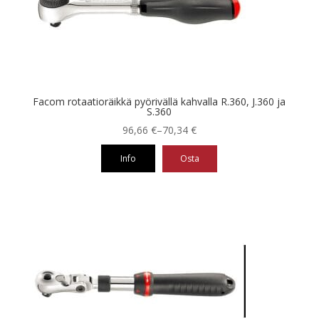
Facom rotaatioräikkä pyörivällä kahvalla R.360, J.360 ja
S.360
Hintaluokka:
96,66
€
–
70,34
€
70,34 €
Info
Osta
-
96,66 €
Tällä
tuotteella
on
useampi
muunnelma.
Voit
tehdä
valinnat
tuotteen