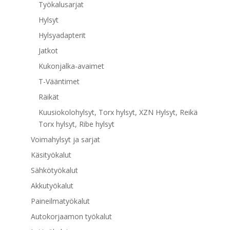
Työkalusarjat
Hylsyt
Hylsyadapterit
Jatkot
Kukonjalka-avaimet
T-Vääntimet
Räikät
Kuusiokolohylsyt, Torx hylsyt, XZN Hylsyt, Reikä
Torx hylsyt, Ribe hylsyt
Voimahylsyt ja sarjat
Käsityökalut
Sähkötyökalut
Akkutyökalut
Paineilmatyökalut
Autokorjaamon työkalut