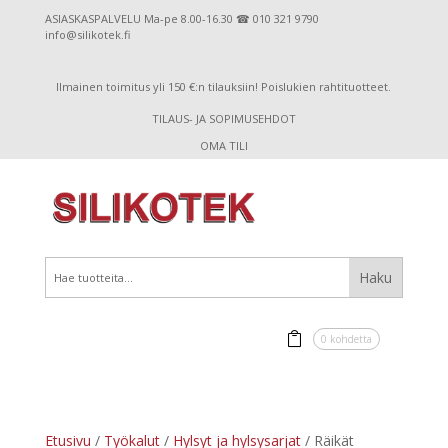
ASIASKASPALVELU Ma-pe 8.00-16.30 ☎ 010 321 9790
info@silikotek.fi
Ilmainen toimitus yli 150 €:n tilauksiin! Poislukien rahtituotteet.
TILAUS- JA SOPIMUSEHDOT
OMA TILI
0 kohdetta
Etusivu
/
Työkalut
/
Hylsyt ja hylsysarjat
/ Räikät