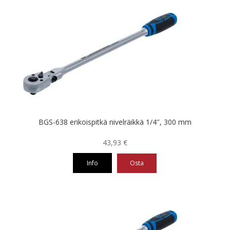
BGS-638 erikoispitkä nivelräikkä 1/4″, 300 mm
43,93
€
Info
Osta