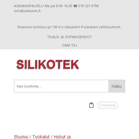
ASIASKASPALVELU Ma-pe 8.00-16.30 ☎ 010 321 9790
info@silikotek.fi
Ilmainen toimitus yli 150 €:n tilauksiin! Poislukien rahtituotteet.
TILAUS- JA SOPIMUSEHDOT
OMA TILI
0 kohdetta
Etusivu
/
Työkalut
/
Hylsyt ja