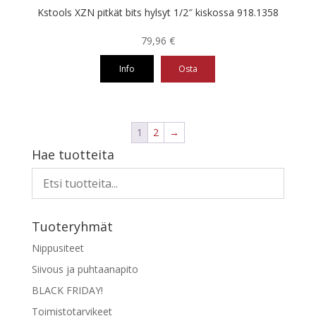
Kstools XZN pitkät bits hylsyt 1/2″ kiskossa 918.1358
79,96
€
Info
Osta
1
2
→
Hae tuotteita
Tuoteryhmät
Nippusiteet
Siivous ja puhtaanapito
BLACK FRIDAY!
Toimistotarvikeet