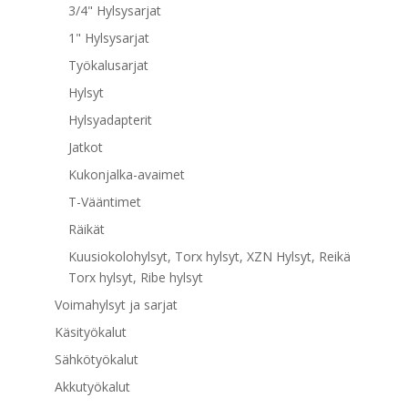
3/4" Hylsysarjat
1" Hylsysarjat
Työkalusarjat
Hylsyt
Hylsyadapterit
Jatkot
Kukonjalka-avaimet
T-Vääntimet
Räikät
Kuusiokolohylsyt, Torx hylsyt, XZN Hylsyt, Reikä
Torx hylsyt, Ribe hylsyt
Voimahylsyt ja sarjat
Käsityökalut
Sähkötyökalut
Akkutyökalut