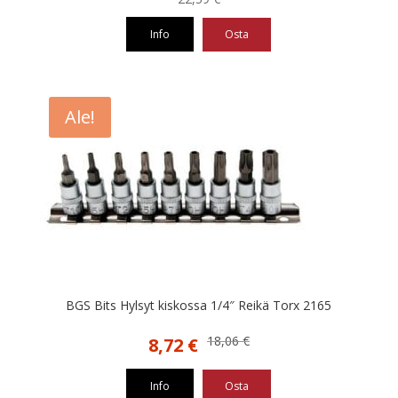
Info
Osta
Ale!
BGS Bits Hylsyt kiskossa 1/4″ Reikä Torx 2165
Alkuperäinen
Nykyinen
18,06
€
8,72
€
hinta
hinta
oli:
on:
Info
Osta