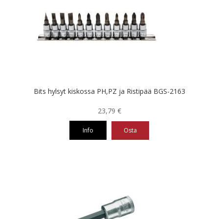
Bits hylsyt kiskossa PH,PZ ja Ristipää BGS-2163
23,79
€
Info
Osta