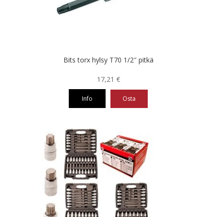
Bits torx hylsy T70 1/2″ pitkä
17,21
€
Info
Osta