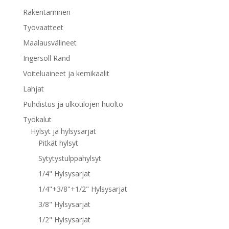
Rakentaminen
Työvaatteet
Maalausvälineet
Ingersoll Rand
Voiteluaineet ja kemikaalit
Lahjat
Puhdistus ja ulkotilojen huolto
Työkalut
Hylsyt ja hylsysarjat
Pitkät hylsyt
Sytytystulppahylsyt
1/4" Hylsysarjat
1/4"+3/8"+1/2" Hylsysarjat
3/8" Hylsysarjat
1/2" Hylsysarjat