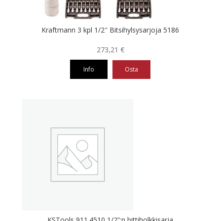
Kraftmann 3 kpl 1/2″ Bitsihylsysarjoja 5186
273,21
€
Info
Osta
KSTools 911.4510 1/2”:n bittiholkkisarja