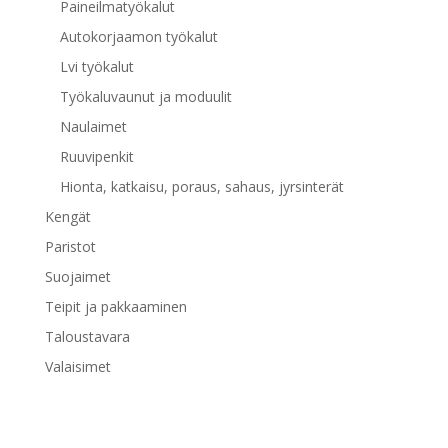
Paineilmatyökalut
Autokorjaamon työkalut
Lvi työkalut
Työkaluvaunut ja moduulit
Naulaimet
Ruuvipenkit
Hionta, katkaisu, poraus, sahaus, jyrsinterät
Kengät
Paristot
Suojaimet
Teipit ja pakkaaminen
Taloustavara
Valaisimet