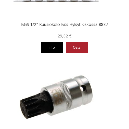
BGS 1/2″ Kuusiokolo Bits Hylsyt kiskossa 8887
29,82
€
Info
Osta