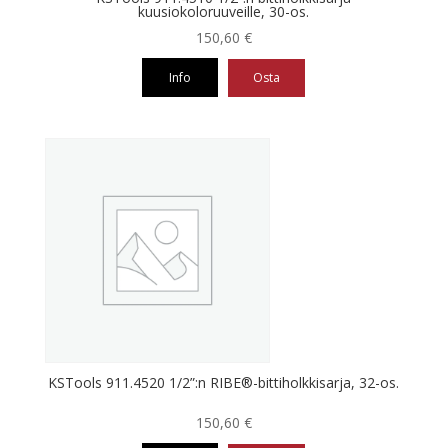
kuusiokoloruuveille, 30-os.
150,60
€
Info
Osta
KSTools 911.4520 1/2”:n RIBE®-bittiholkkisarja, 32-os.
150,60
€