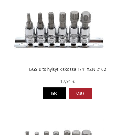
BGS Bits hylsyt kiskossa 1/4″ XZN 2162
17,91
€
Info
Osta