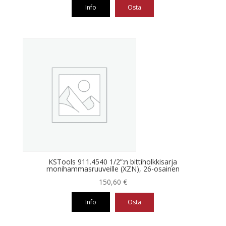
Info
Osta
KSTools 911.4540 1/2”:n bittiholkkisarja
monihammasruuveille (XZN), 26-osainen
150,60
€
Info
Osta