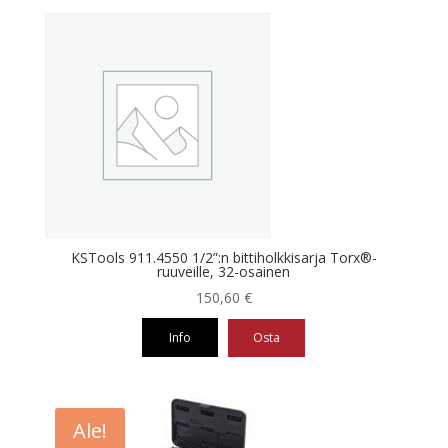
KSTools 911.4550 1/2”:n bittiholkkisarja Torx®-
ruuveille, 32-osainen
150,60
€
Info
Osta
Ale!