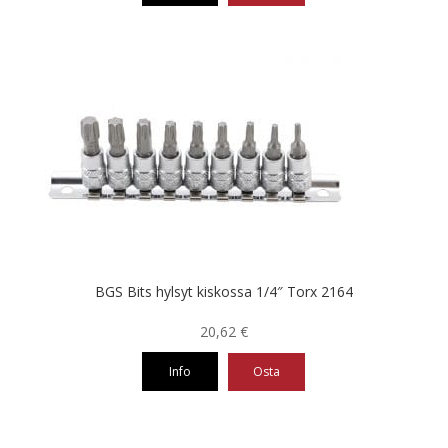
18,06 €.
8,72 €.
BGS Bits hylsyt kiskossa 1/4″ Torx 2164
20,62
€
Info
Osta