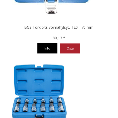
BGS Torx bits voimahylsyt, T20-T70 mm
80,13
€
Info
Osta