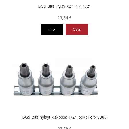
BGS Bits Hylsy XZN-17, 1/2″
13,54
€
Info
Osta
BGS Bits hylsyt kiskossa 1/2″ ReikäTorx 8885
22,59
€