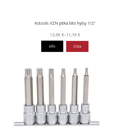
Kstools XZN pitkä bits hylsy 1/2″
Hintaluokka:
13,96
€
–
11,16
€
11,16 €
Info
Osta
-
13,96 €
Tällä
tuotteella
on
useampi
muunnelma.
Voit
tehdä
valinnat
tuotteen
sivulla.