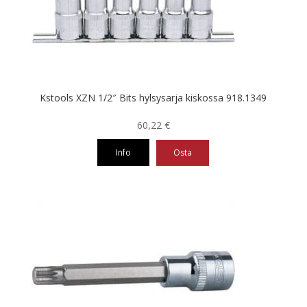
Kstools XZN 1/2″ Bits hylsysarja kiskossa 918.1349
60,22
€
Info
Osta