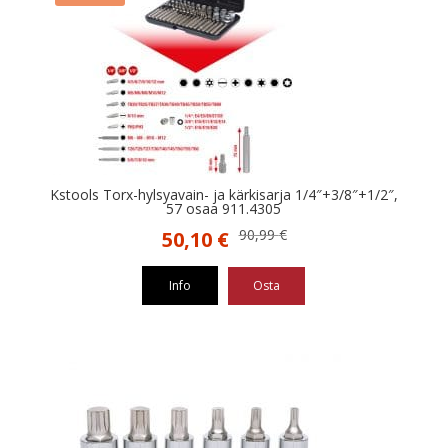
Kstools Torx-hylsyavain- ja kärkisarja 1/4″+3/8″+1/2″,
57 osaa 911.4305
Alkuperäinen
Nykyinen
90,99
€
50,10
€
hinta
hinta
oli:
on:
Info
Osta
90,99 €.
50,10 €.