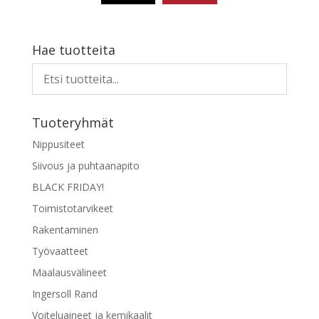
34,11 €.
27,28 €.
Hae tuotteita
Tuoteryhmät
Nippusiteet
Siivous ja puhtaanapito
BLACK FRIDAY!
Toimistotarvikeet
Rakentaminen
Työvaatteet
Maalausvälineet
Ingersoll Rand
Voiteluaineet ja kemikaalit