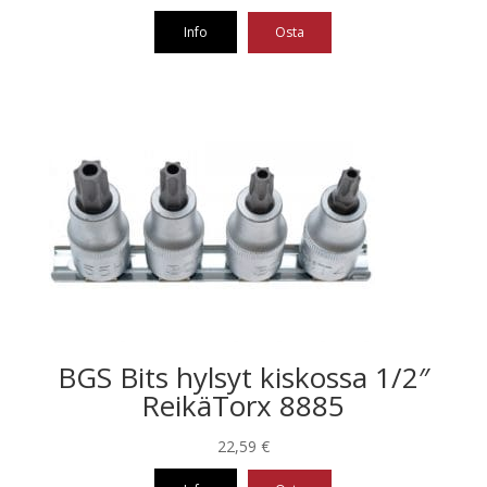
hinta
hinta
oli:
on:
Info
Osta
61,50 €.
43,05 €.
BGS Bits hylsyt kiskossa 1/2″
ReikäTorx 8885
22,59
€