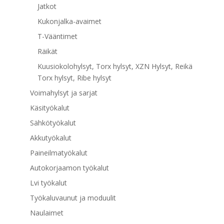
Jatkot
Kukonjalka-avaimet
T-Vääntimet
Räikät
Kuusiokolohylsyt, Torx hylsyt, XZN Hylsyt, Reikä
Torx hylsyt, Ribe hylsyt
Voimahylsyt ja sarjat
Käsityökalut
Sähkötyökalut
Akkutyökalut
Paineilmatyökalut
Autokorjaamon työkalut
Lvi työkalut
Työkaluvaunut ja moduulit
Naulaimet