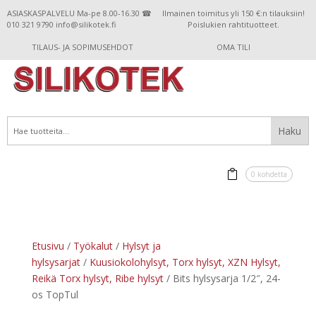
ASIASKASPALVELU Ma-pe 8.00-16.30 ☎
Ilmainen toimitus yli 150 €:n tilauksiin!
010 321 9790 info@silikotek.fi
Poislukien rahtituotteet.
TILAUS- JA SOPIMUSEHDOT
OMA TILI
0 kohdetta
Etusivu
/
Työkalut
/
Hylsyt ja
hylsysarjat
/
Kuusiokolohylsyt, Torx hylsyt, XZN Hylsyt,
Reikä Torx hylsyt, Ribe hylsyt
/ Bits hylsysarja 1/2″, 24-
os TopTul