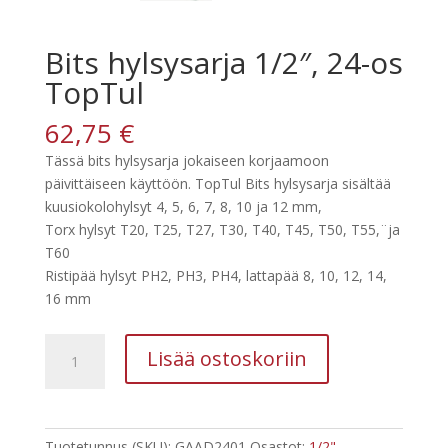
Bits hylsysarja 1/2″, 24-os
TopTul
62,75
€
Tässä bits hylsysarja jokaiseen korjaamoon
päivittäiseen käyttöön. TopTul Bits hylsysarja sisältää
kuusiokolohylsyt 4, 5, 6, 7, 8, 10 ja 12 mm,
Torx hylsyt T20, T25, T27, T30, T40, T45, T50, T55,¨ja
T60
Ristipää hylsyt PH2, PH3, PH4, lattapää 8, 10, 12, 14,
16 mm
Bits
Lisää ostoskoriin
hylsysarja
1/2",
24-
os
Tuotetunnus (SKU):
GAAD2401
Osastot:
1/2"