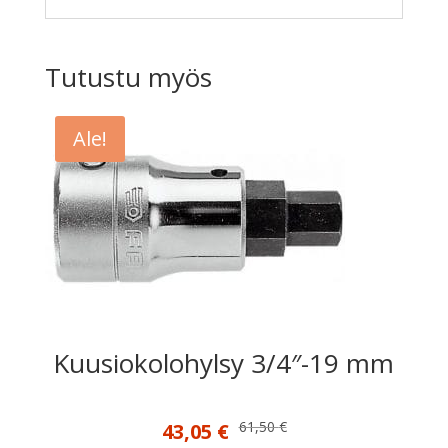
Tutustu myös
Ale!
Kuusiokolohylsy 3/4″-19 mm
Alkuperäinen
Nykyinen
61,50
€
43,05
€