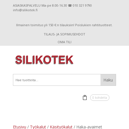
ASIASKASPALVELU Ma-pe 8.00-16.30 ☎ 010 321 9790
info@silikotek.fi
Ilmainen toimitus yli 150 €:n tilauksiin! Poislukien rahtituotteet.
TILAUS- JA SOPIMUSEHDOT
OMA TILI
0 kohdetta
Etusivu
/
Työkalut
/
Käsityökalut
/ Haka-avaimet