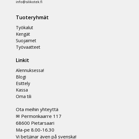
info@silikotek.fi
Tuoteryhmät
Työkalut
Kengät
Suojaimet
Työvaatteet
Linkit
Alennuksessa!
Blogi
Esittely
Kassa
Oma tili
Ota meihin yhteyttä
✉ Permonkaarre 117
68600 Pietarsaari
Ma-pe 8.00-16.30
Vi betjänar även på svenska!