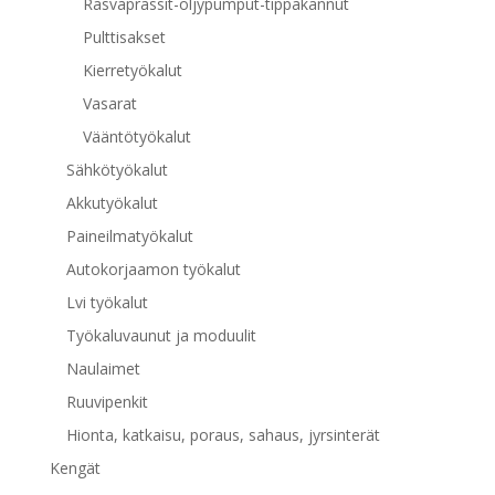
Rasvaprässit-öljypumput-tippakannut
Pulttisakset
Kierretyökalut
Vasarat
Vääntötyökalut
Sähkötyökalut
Akkutyökalut
Paineilmatyökalut
Autokorjaamon työkalut
Lvi työkalut
Työkaluvaunut ja moduulit
Naulaimet
Ruuvipenkit
Hionta, katkaisu, poraus, sahaus, jyrsinterät
Kengät