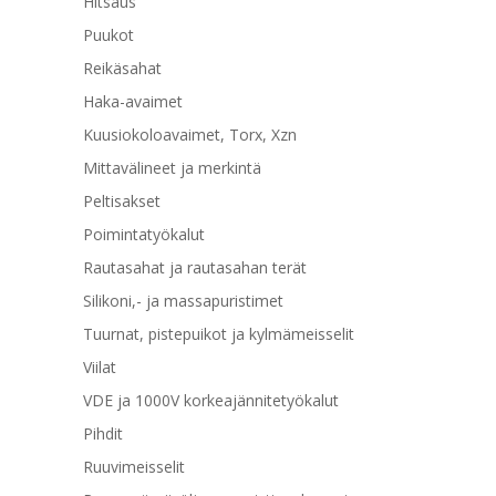
Hitsaus
Puukot
Reikäsahat
Haka-avaimet
Kuusiokoloavaimet, Torx, Xzn
Mittavälineet ja merkintä
Peltisakset
Poimintatyökalut
Rautasahat ja rautasahan terät
Silikoni,- ja massapuristimet
Tuurnat, pistepuikot ja kylmämeisselit
Viilat
VDE ja 1000V korkeajännitetyökalut
Pihdit
Ruuvimeisselit