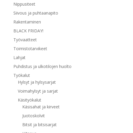
Nippusiteet
Siivous ja puhtaanapito
Rakentaminen
BLACK FRIDAY!
Työvaatteet
Toimistotarvikeet
Lahjat
Puhdistus ja ulkotilojen huolto
Työkalut
Hylsyt ja hylsysarjat
Voimahylsyt ja sarjat
Käsityökalut
Käsisahat ja kirveet
Juotoskolvit
Bitsit ja bitsisarjat