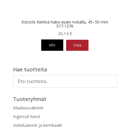
Kstools Kiinteä haka-avain nokalla, 45–50 mm
517.1376
20,14
€
Info
Osta
Hae tuotteita
Tuoteryhmät
Maalausvälineet
Ingersoll Rand
Voiteluaineet ja kemikaalit