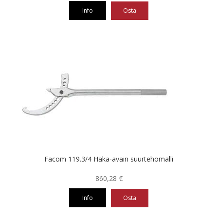
Info
Osta
Facom 119.3/4 Haka-avain suurtehomalli
860,28
€
Info
Osta