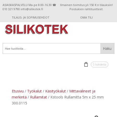
ASIASKASPALVELU Ma-pe 8.00-16.30 ☎
Ilmainen toimitus yli 150 €:n tilauksiin!
010 321 9790 info@silikotek.fi
Poislukien rahtituotteet.
TILAUS- JA SOPIMUSEHDOT
OMA TILI
0 kohdetta
Etusivu
/
Työkalut
/
Käsityökalut
/
Mittavälineet ja
merkintä
/
Rullamitat
/ Kstools Rullamitta 5m x 25 mm
300.0115