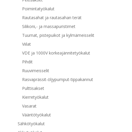
Poimintatyökalut
Rautasahat ja rautasahan terät
Silikoni,- ja massapuristimet
Tuurnat, pistepuikot ja kylmämeisselit
Viilat
VDE ja 1000V korkeajännitetyökalut
Pihdit
Ruuvimeisselit
Rasvaprässit-öljypumput-tippakannut
Pulttisakset
Kierretyökalut
Vasarat
Vääntötyökalut
Sähkötyökalut