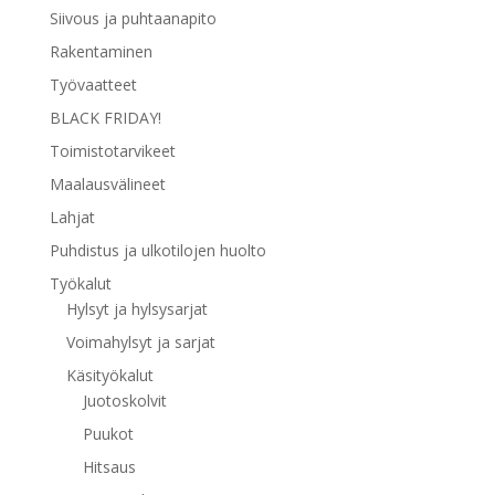
Siivous ja puhtaanapito
Rakentaminen
Työvaatteet
BLACK FRIDAY!
Toimistotarvikeet
Maalausvälineet
Lahjat
Puhdistus ja ulkotilojen huolto
Työkalut
Hylsyt ja hylsysarjat
Voimahylsyt ja sarjat
Käsityökalut
Juotoskolvit
Puukot
Hitsaus