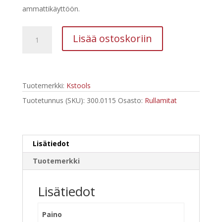
ammattikäyttöön.
Kstools
Lisää ostoskoriin
Rullamitta
5m
x
25
Tuotemerkki:
Kstools
mm
300.0115
Tuotetunnus (SKU):
300.0115
Osasto:
Rullamitat
määrä
Lisätiedot
Tuotemerkki
Lisätiedot
Paino