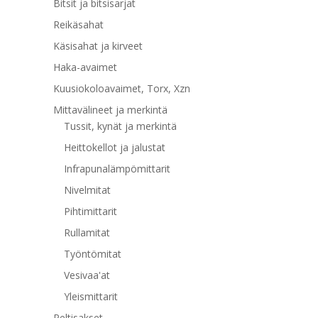
Bitsit ja bitsisarjat
Reikäsahat
Käsisahat ja kirveet
Haka-avaimet
Kuusiokoloavaimet, Torx, Xzn
Mittavälineet ja merkintä
Tussit, kynät ja merkintä
Heittokellot ja jalustat
Infrapunalämpömittarit
Nivelmitat
Pihtimittarit
Rullamitat
Työntömitat
Vesivaa'at
Yleismittarit
Peltisakset