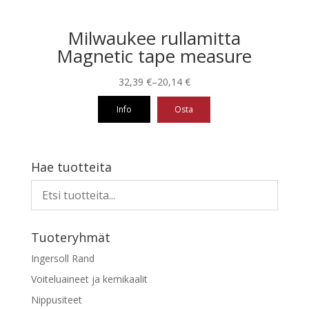
Milwaukee rullamitta
Magnetic tape measure
Hintaluokka:
32,39
€
–
20,14
€
20,14 €
Info
Osta
-
32,39 €
Tällä
tuotteella
on
Hae tuotteita
useampi
muunnelma.
Voit
tehdä
Tuoteryhmät
valinnat
tuotteen
Ingersoll Rand
sivulla.
Voiteluaineet ja kemikaalit
Nippusiteet