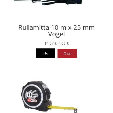
Rullamitta 10 m x 25 mm
Vogel
Hintaluokka:
14,07
€
–
4,66
€
4,66 €
Info
Osta
-
14,07 €
Tällä
tuotteella
on
useampi
muunnelma.
Voit
tehdä
valinnat
tuotteen