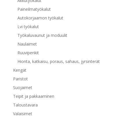
Akkutyökalut
Paineilmatyökalut
Autokorjaamon työkalut
Lvi työkalut
Työkaluvaunut ja moduulit
Naulaimet
Ruuvipenkit
Hionta, katkaisu, poraus, sahaus, jyrsinterät
Kengät
Paristot
Suojaimet
Teipit ja pakkaaminen
Taloustavara
Valaisimet