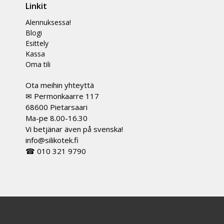
Linkit
Alennuksessa!
Blogi
Esittely
Kassa
Oma tili
Ota meihin yhteyttä
✉ Permonkaarre 117
68600 Pietarsaari
Ma-pe 8.00-16.30
Vi betjänar även på svenska!
info@silikotek.fi
☎ 010 321 9790