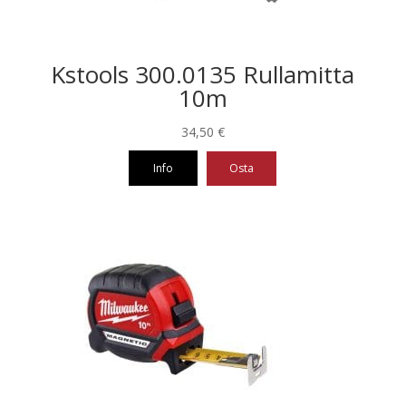
sivulla.
Kstools 300.0135 Rullamitta
10m
34,50
€
Info
Osta