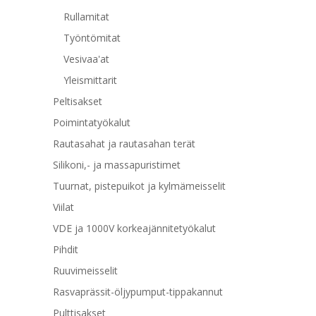
Rullamitat
Työntömitat
Vesivaa'at
Yleismittarit
Peltisakset
Poimintatyökalut
Rautasahat ja rautasahan terät
Silikoni,- ja massapuristimet
Tuurnat, pistepuikot ja kylmämeisselit
Viilat
VDE ja 1000V korkeajännitetyökalut
Pihdit
Ruuvimeisselit
Rasvaprässit-öljypumput-tippakannut
Pulttisakset