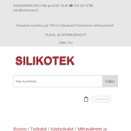
ASIASKASPALVELU Ma-pe 8.00-16.30 ☎ 010 321 9790
info@silikotek.fi
Ilmainen toimitus yli 150 €:n tilauksiin! Poislukien rahtituotteet.
TILAUS- JA SOPIMUSEHDOT
OMA TILI
0 kohdetta
Etusivu
/
Työkalut
/
Käsityökalut
/
Mittavälineet ja