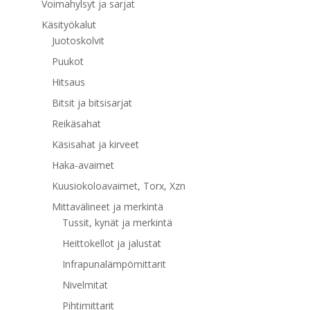
Voimahylsyt ja sarjat
Käsityökalut
Juotoskolvit
Puukot
Hitsaus
Bitsit ja bitsisarjat
Reikäsahat
Käsisahat ja kirveet
Haka-avaimet
Kuusiokoloavaimet, Torx, Xzn
Mittavälineet ja merkintä
Tussit, kynät ja merkintä
Heittokellot ja jalustat
Infrapunalämpömittarit
Nivelmitat
Pihtimittarit