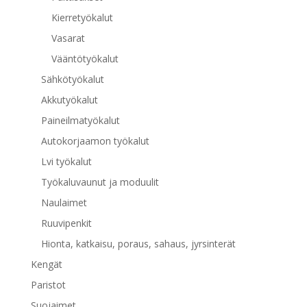
Kierretyökalut
Vasarat
Vääntötyökalut
Sähkötyökalut
Akkutyökalut
Paineilmatyökalut
Autokorjaamon työkalut
Lvi työkalut
Työkaluvaunut ja moduulit
Naulaimet
Ruuvipenkit
Hionta, katkaisu, poraus, sahaus, jyrsinterät
Kengät
Paristot
Suojaimet