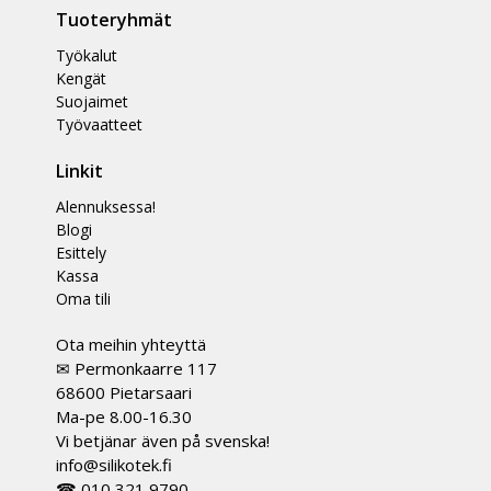
Tuoteryhmät
Työkalut
Kengät
Suojaimet
Työvaatteet
Linkit
Alennuksessa!
Blogi
Esittely
Kassa
Oma tili
Ota meihin yhteyttä
✉ Permonkaarre 117
68600 Pietarsaari
Ma-pe 8.00-16.30
Vi betjänar även på svenska!
info@silikotek.fi
☎ 010 321 9790