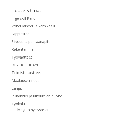
Tuoteryhmät
Ingersoll Rand
Voiteluaineet ja kemikaalit
Nippusiteet
Siivous ja puhtaanapito
Rakentaminen
Työvaatteet
BLACK FRIDAY!
Toimistotarvikeet
Maalausvälineet
Lahjat
Puhdistus ja ulkotilojen huolto
Työkalut
Hylsyt ja hylsysarjat