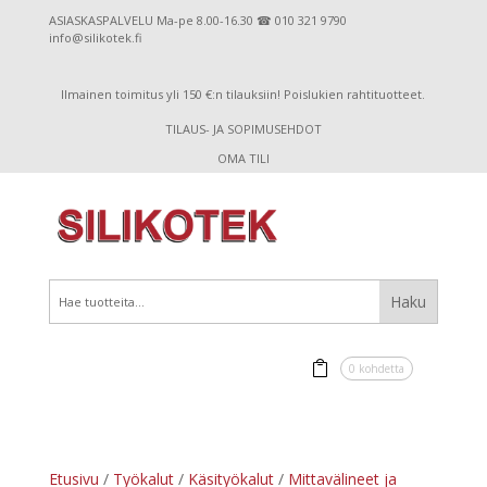
ASIASKASPALVELU Ma-pe 8.00-16.30 ☎ 010 321 9790
info@silikotek.fi
Ilmainen toimitus yli 150 €:n tilauksiin! Poislukien rahtituotteet.
TILAUS- JA SOPIMUSEHDOT
OMA TILI
0 kohdetta
Etusivu
/
Työkalut
/
Käsityökalut
/
Mittavälineet ja