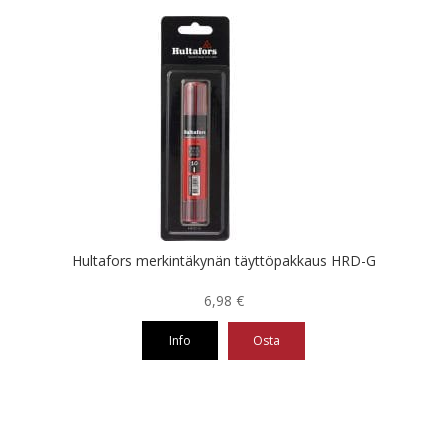
Hultafors merkintäkynän täyttöpakkaus HRD-G
6,98
€
Info
Osta