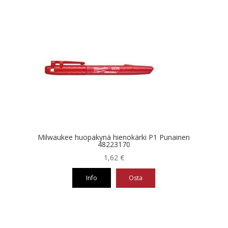
Milwaukee huopakynä hienokärki P1 Punainen
48223170
1,62
€
Info
Osta