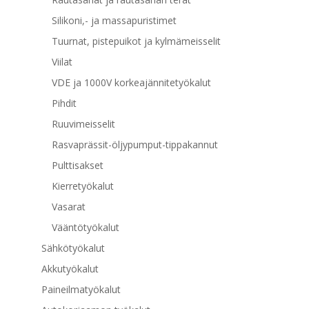
Silikoni,- ja massapuristimet
Tuurnat, pistepuikot ja kylmämeisselit
Viilat
VDE ja 1000V korkeajännitetyökalut
Pihdit
Ruuvimeisselit
Rasvaprässit-öljypumput-tippakannut
Pulttisakset
Kierretyökalut
Vasarat
Vääntötyökalut
Sähkötyökalut
Akkutyökalut
Paineilmatyökalut