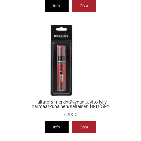
Info
Osta
Hultafors merkintäkynän täyttö lyijy
harmaa/Punainen/Keltainen HRD-GRY
6,98
€
Info
Osta