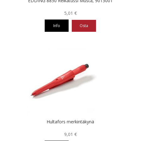
EDDING 8850 Reikätussi Musta, 9013001
5,01
€
Info
Osta
Hultafors merkintäkynä
9,01
€