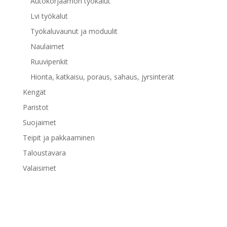
Autokorjaamon työkalut
Lvi työkalut
Työkaluvaunut ja moduulit
Naulaimet
Ruuvipenkit
Hionta, katkaisu, poraus, sahaus, jyrsinterät
Kengät
Paristot
Suojaimet
Teipit ja pakkaaminen
Taloustavara
Valaisimet