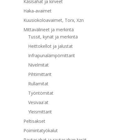
Käsisahat ja kirveet
Haka-avaimet
Kuusiokoloavaimet, Torx, Xzn
Mittavälineet ja merkintä
Tussit, kynät ja merkintä
Heittokellot ja jalustat
Infrapunalämpömittarit
Nivelmitat
Pihtimittarit
Rullamitat
Työntömitat
Vesivaa'at
Yleismittarit
Peltisakset
Poimintatyökalut
Rautasahat ja rautasahan terät