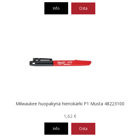
Info
Osta
Milwaukee huopakynä hienokärki P1 Musta 48223100
1,62
€
Info
Osta