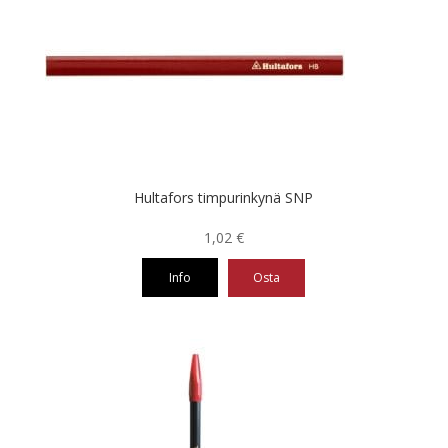
Hultafors timpurinkynä SNP
1,02
€
Info
Osta