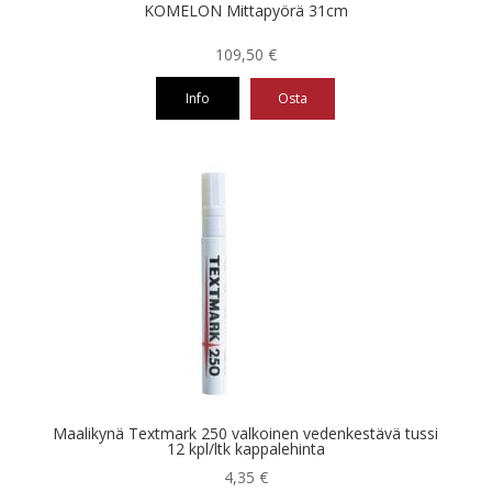
KOMELON Mittapyörä 31cm
109,50
€
Info
Osta
Maalikynä Textmark 250 valkoinen vedenkestävä tussi
12 kpl/ltk kappalehinta
4,35
€