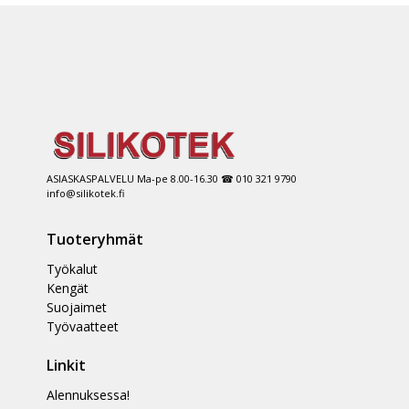
ASIASKASPALVELU Ma-pe 8.00-16.30 ☎ 010 321 9790
info@silikotek.fi
Tuoteryhmät
Työkalut
Kengät
Suojaimet
Työvaatteet
Linkit
Alennuksessa!