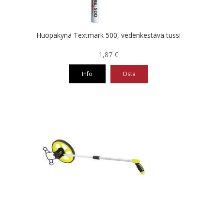
sivulla.
Huopakynä Textmark 500, vedenkestävä tussi
1,87
€
Info
Osta
Tällä
tuotteella
on
useampi
muunnelma.
Voit
tehdä
valinnat
tuotteen
sivulla.