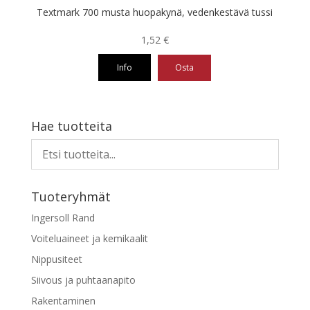
Textmark 700 musta huopakynä, vedenkestävä tussi
1,52
€
Info
Osta
Tällä
tuotteella
on
Hae tuotteita
useampi
muunnelma.
Voit
tehdä
Tuoteryhmät
valinnat
tuotteen
Ingersoll Rand
sivulla.
Voiteluaineet ja kemikaalit
Nippusiteet
Siivous ja puhtaanapito
Rakentaminen