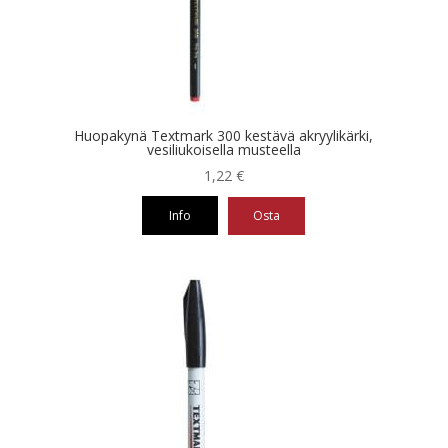
Huopakynä Textmark 300 kestävä akryylikärki,
vesiliukoisella musteella
1,22
€
Info
Osta
Tällä
tuotteella
on
useampi
muunnelma.
Voit
tehdä
valinnat
tuotteen