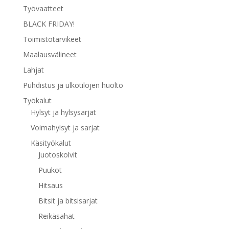
Työvaatteet
BLACK FRIDAY!
Toimistotarvikeet
Maalausvälineet
Lahjat
Puhdistus ja ulkotilojen huolto
Työkalut
Hylsyt ja hylsysarjat
Voimahylsyt ja sarjat
Käsityökalut
Juotoskolvit
Puukot
Hitsaus
Bitsit ja bitsisarjat
Reikäsahat