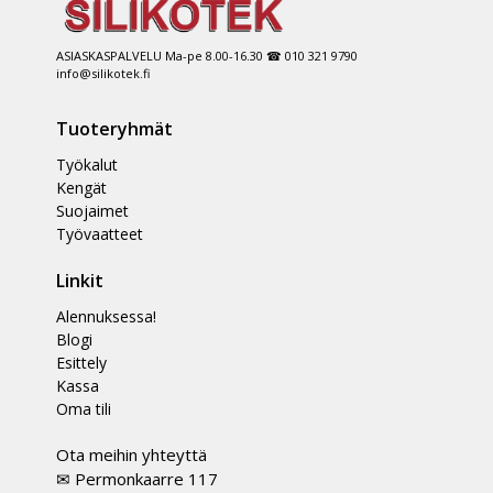
ASIASKASPALVELU Ma-pe 8.00-16.30 ☎ 010 321 9790
info@silikotek.fi
Tuoteryhmät
Työkalut
Kengät
Suojaimet
Työvaatteet
Linkit
Alennuksessa!
Blogi
Esittely
Kassa
Oma tili
Ota meihin yhteyttä
✉ Permonkaarre 117