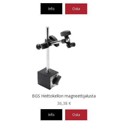
Info
Osta
BGS Heittokellon magneettijalusta
36,38
€
Info
Osta