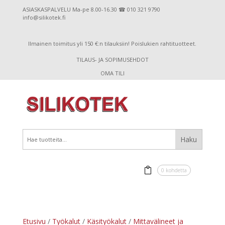
ASIASKASPALVELU Ma-pe 8.00-16.30 ☎ 010 321 9790
info@silikotek.fi
Ilmainen toimitus yli 150 €:n tilauksiin! Poislukien rahtituotteet.
TILAUS- JA SOPIMUSEHDOT
OMA TILI
0 kohdetta
Etusivu
/
Työkalut
/
Käsityökalut
/
Mittavälineet ja