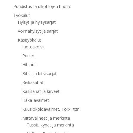
Puhdistus ja ulkotilojen huolto
Työkalut
Hylsyt ja hylsysarjat
Voimahylsyt ja sarjat
Käsityökalut
Juotoskolvit
Puukot
Hitsaus
Bitsit ja bitsisarjat
Reikäsahat
Käsisahat ja kirveet
Haka-avaimet
Kuusiokoloavaimet, Torx, Xzn
Mittavälineet ja merkintä
Tussit, kynät ja merkintä