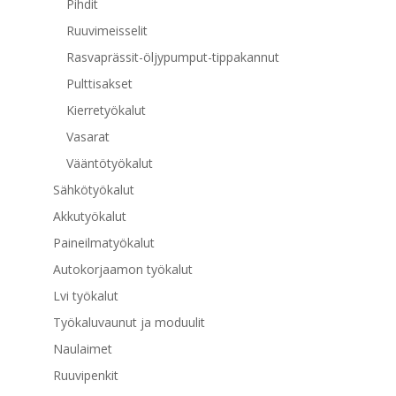
Pihdit
Ruuvimeisselit
Rasvaprässit-öljypumput-tippakannut
Pulttisakset
Kierretyökalut
Vasarat
Vääntötyökalut
Sähkötyökalut
Akkutyökalut
Paineilmatyökalut
Autokorjaamon työkalut
Lvi työkalut
Työkaluvaunut ja moduulit
Naulaimet
Ruuvipenkit