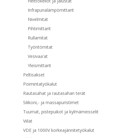
Heittokellot ja jalustat
Infrapunalämpömittarit
Nivelmitat
Pihtimittarit
Rullamitat
Työntömitat
Vesivaa'at
Yleismittarit
Peltisakset
Poimintatyökalut
Rautasahat ja rautasahan terät
Silikoni,- ja massapuristimet
Tuurnat, pistepuikot ja kylmämeisselit
Viilat
VDE ja 1000V korkeajännitetyökalut