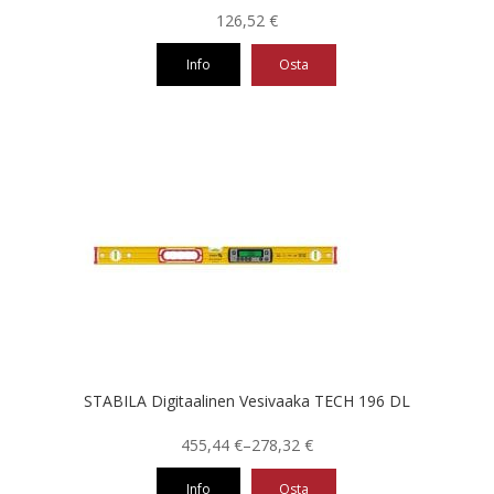
126,52
€
Info
Osta
STABILA Digitaalinen Vesivaaka TECH 196 DL
Hintaluokka:
455,44
€
–
278,32
€
278,32 €
Info
Osta