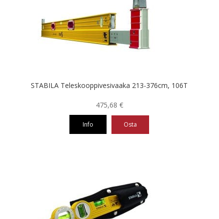
STABILA Teleskooppivesivaaka 213-376cm, 106T
475,68
€
Info
Osta