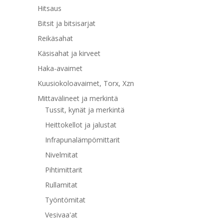
Hitsaus
Bitsit ja bitsisarjat
Reikäsahat
Käsisahat ja kirveet
Haka-avaimet
Kuusiokoloavaimet, Torx, Xzn
Mittavälineet ja merkintä
Tussit, kynät ja merkintä
Heittokellot ja jalustat
Infrapunalämpömittarit
Nivelmitat
Pihtimittarit
Rullamitat
Työntömitat
Vesivaa'at