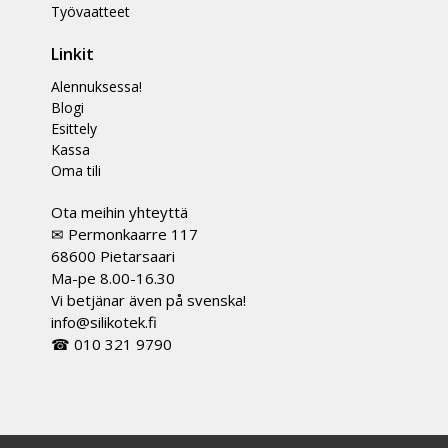
Työvaatteet
Linkit
Alennuksessa!
Blogi
Esittely
Kassa
Oma tili
Ota meihin yhteyttä
✉ Permonkaarre 117
68600 Pietarsaari
Ma-pe 8.00-16.30
Vi betjänar även på svenska!
info@silikotek.fi
☎ 010 321 9790