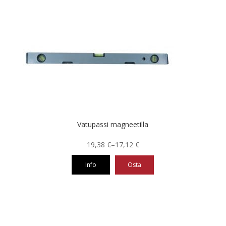
Vatupassi magneetilla
Hintaluokka:
19,38
€
–
17,12
€
17,12 €
Info
Osta
-
19,38 €
Tällä
tuotteella
on
useampi