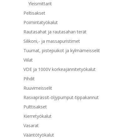
Yleismittarit
Peltisakset
Poimintatyökalut
Rautasahat ja rautasahan terät
Silikoni,- ja massapuristimet
Tuurnat, pistepuikot ja kylmämeisselit
Viilat
VDE ja 1000V korkeajännitetyökalut
Pihdit
Ruuvimeisselit
Rasvaprässit-öljypumput-tippakannut
Pulttisakset
Kierretyökalut
Vasarat
Vääntötyökalut