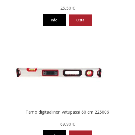
25,50
€
Info
Osta
Tamo digitaalinen vatupassi 60 cm 225006
69,90
€