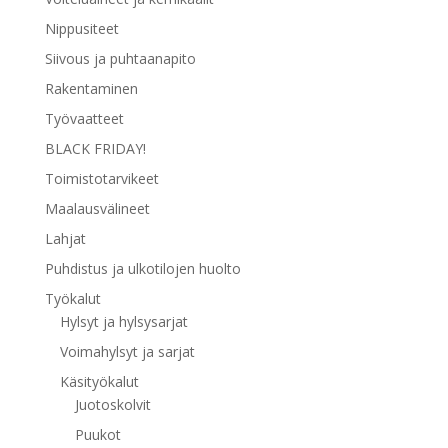
Nippusiteet
Siivous ja puhtaanapito
Rakentaminen
Työvaatteet
BLACK FRIDAY!
Toimistotarvikeet
Maalausvälineet
Lahjat
Puhdistus ja ulkotilojen huolto
Työkalut
Hylsyt ja hylsysarjat
Voimahylsyt ja sarjat
Käsityökalut
Juotoskolvit
Puukot