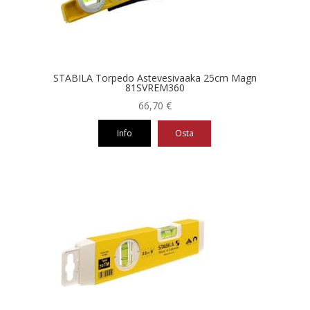
STABILA Torpedo Astevesivaaka 25cm Magn
81SVREM360
66,70
€
Info
Osta