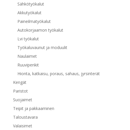
Sähkötyökalut
Akkutyökalut
Paineilmatyökalut
Autokorjaamon työkalut
Lvi työkalut
Työkaluvaunut ja moduulit
Naulaimet
Ruuvipenkit
Hionta, katkaisu, poraus, sahaus, jyrsinterät
Kengät
Paristot
Suojaimet
Teipit ja pakkaaminen
Taloustavara
Valaisimet