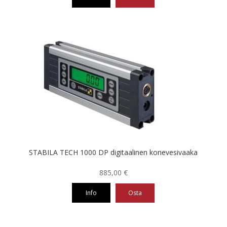
-
455,44 €
Tällä
tuotteella
on
useampi
muunnelma.
Voit
tehdä
valinnat
tuotteen
sivulla.
STABILA TECH 1000 DP digitaalinen konevesivaaka
885,00
€
Info
Osta