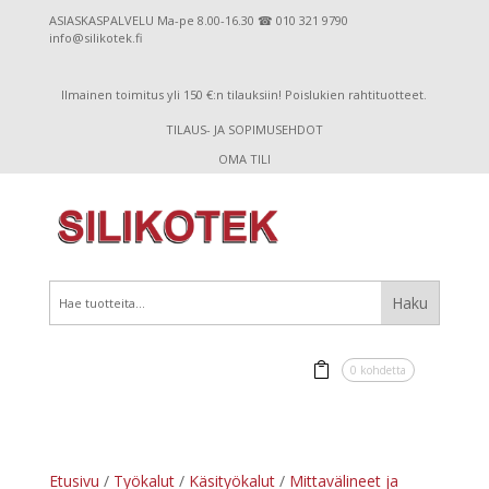
ASIASKASPALVELU Ma-pe 8.00-16.30 ☎ 010 321 9790
info@silikotek.fi
Ilmainen toimitus yli 150 €:n tilauksiin! Poislukien rahtituotteet.
TILAUS- JA SOPIMUSEHDOT
OMA TILI
0 kohdetta
Etusivu
/
Työkalut
/
Käsityökalut
/
Mittavälineet ja