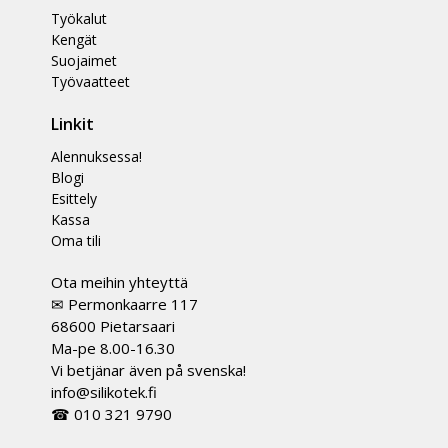
Työkalut
Kengät
Suojaimet
Työvaatteet
Linkit
Alennuksessa!
Blogi
Esittely
Kassa
Oma tili
Ota meihin yhteyttä
✉ Permonkaarre 117
68600 Pietarsaari
Ma-pe 8.00-16.30
Vi betjänar även på svenska!
info@silikotek.fi
☎ 010 321 9790