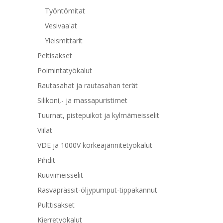
Työntömitat
Vesivaa'at
Yleismittarit
Peltisakset
Poimintatyökalut
Rautasahat ja rautasahan terät
Silikoni,- ja massapuristimet
Tuurnat, pistepuikot ja kylmämeisselit
Viilat
VDE ja 1000V korkeajännitetyökalut
Pihdit
Ruuvimeisselit
Rasvaprässit-öljypumput-tippakannut
Pulttisakset
Kierretyökalut