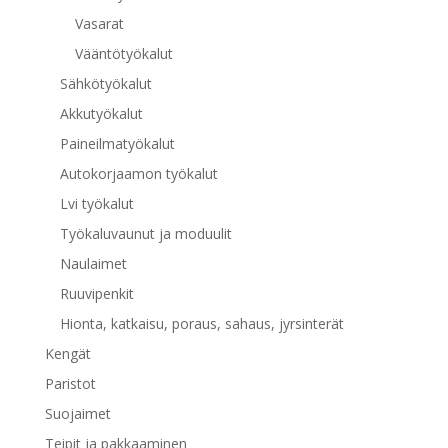
Vasarat
Vääntötyökalut
Sähkötyökalut
Akkutyökalut
Paineilmatyökalut
Autokorjaamon työkalut
Lvi työkalut
Työkaluvaunut ja moduulit
Naulaimet
Ruuvipenkit
Hionta, katkaisu, poraus, sahaus, jyrsinterät
Kengät
Paristot
Suojaimet
Teipit ja pakkaaminen