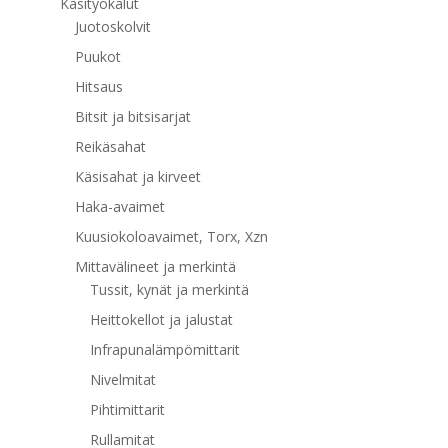
Käsityökalut
Juotoskolvit
Puukot
Hitsaus
Bitsit ja bitsisarjat
Reikäsahat
Käsisahat ja kirveet
Haka-avaimet
Kuusiokoloavaimet, Torx, Xzn
Mittavälineet ja merkintä
Tussit, kynät ja merkintä
Heittokellot ja jalustat
Infrapunalämpömittarit
Nivelmitat
Pihtimittarit
Rullamitat