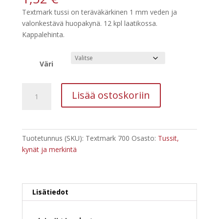
Textmark tussi on teräväkärkinen 1 mm veden ja
valonkestävä huopakynä. 12 kpl laatikossa.
Kappalehinta.
Väri
Textmark
Lisää ostoskoriin
700
musta
huopakynä,
vedenkestävä
Tuotetunnus (SKU):
Textmark 700
Osasto:
Tussit,
tussi
kynät ja merkintä
määrä
Lisätiedot