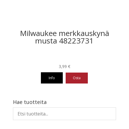
Milwaukee merkkauskynä
musta 48223731
3,99
€
Info
Osta
Hae tuotteita