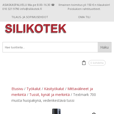
ASIASKASPALVELU Ma-pe 8.00-16.30 ☎
Ilmainen toimitus yli 150 €:n tilauksiin!
010 321 9790 info@silikotek.fi
Poislukien rahtituotteet.
TILAUS- JA SOPIMUSEHDOT
OMA TILI
0 kohdetta
Etusivu
/
Työkalut
/
Käsityökalut
/
Mittavälineet ja
merkintä
/
Tussit, kynät ja merkintä
/ Textmark 700
musta huopakynä, vedenkestävä tussi