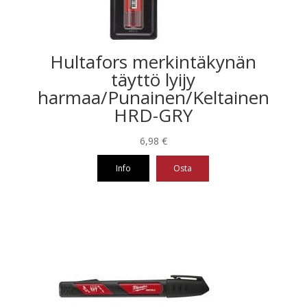
Hultafors merkintäkynän
täyttö lyijy
harmaa/Punainen/Keltainen
HRD-GRY
6,98
€
Info
Osta