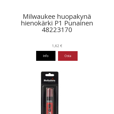
Milwaukee huopakynä
hienokärki P1 Punainen
48223170
1,62
€
Info
Osta