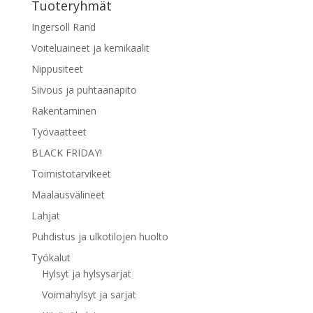
Tuoteryhmät
Ingersoll Rand
Voiteluaineet ja kemikaalit
Nippusiteet
Siivous ja puhtaanapito
Rakentaminen
Työvaatteet
BLACK FRIDAY!
Toimistotarvikeet
Maalausvälineet
Lahjat
Puhdistus ja ulkotilojen huolto
Työkalut
Hylsyt ja hylsysarjat
Voimahylsyt ja sarjat