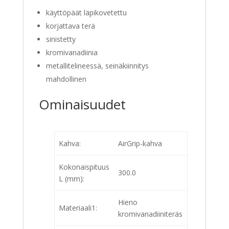
käyttöpäät läpikovetettu
korjattava terä
sinistetty
kromivanadiinia
metallitelineessä, seinäkiinnitys
mahdollinen
Ominaisuudet
Kahva:
AirGrip-kahva
Kokonaispituus
300.0
L (mm):
Hieno
Materiaali1:
kromivanadiiniteräs