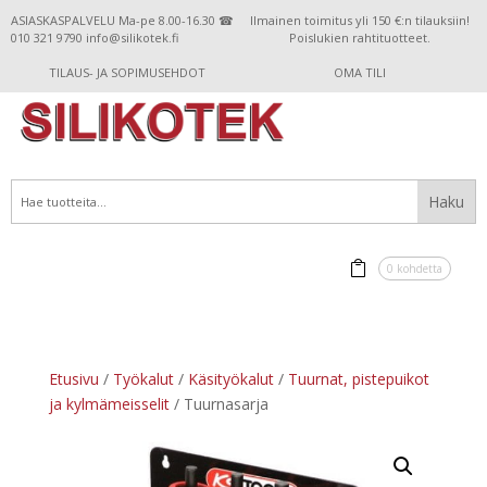
ASIASKASPALVELU Ma-pe 8.00-16.30 ☎
Ilmainen toimitus yli 150 €:n tilauksiin!
010 321 9790 info@silikotek.fi
Poislukien rahtituotteet.
TILAUS- JA SOPIMUSEHDOT
OMA TILI
0 kohdetta
Etusivu
/
Työkalut
/
Käsityökalut
/
Tuurnat, pistepuikot
ja kylmämeisselit
/ Tuurnasarja