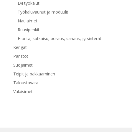
Lvi työkalut
Työkaluvaunut ja moduulit
Naulaimet
Ruuvipenkit
Hionta, katkaisu, poraus, sahaus, jyrsinterät
Kengät
Paristot
Suojaimet
Teipit ja pakkaaminen
Taloustavara
Valaisimet