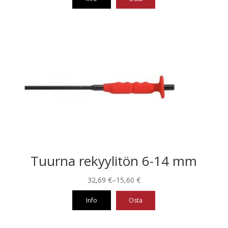
33,89 €.
20,02 €.
Tuurna rekyylitön 6-14 mm
Hintaluokka:
32,69
€
–
15,60
€
15,60 €
Info
Osta
-
32,69 €
Tällä
tuotteella