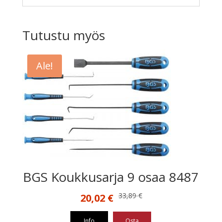
Tutustu myös
Ale!
BGS Koukkusarja 9 osaa 8487
Alkuperäinen
Nykyinen
33,89
€
20,02
€
hinta
hinta
oli:
on:
Info
Osta