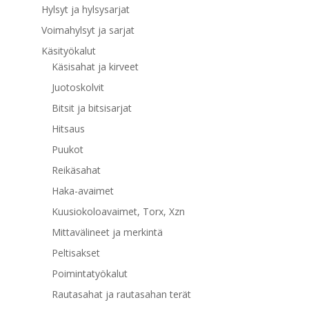
Hylsyt ja hylsysarjat
Voimahylsyt ja sarjat
Käsityökalut
Käsisahat ja kirveet
Juotoskolvit
Bitsit ja bitsisarjat
Hitsaus
Puukot
Reikäsahat
Haka-avaimet
Kuusiokoloavaimet, Torx, Xzn
Mittavälineet ja merkintä
Peltisakset
Poimintatyökalut
Rautasahat ja rautasahan terät