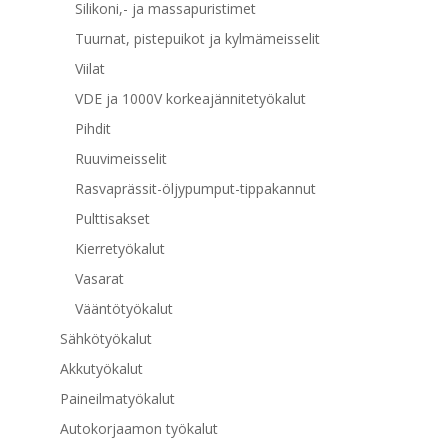
Silikoni,- ja massapuristimet
Tuurnat, pistepuikot ja kylmämeisselit
Viilat
VDE ja 1000V korkeajännitetyökalut
Pihdit
Ruuvimeisselit
Rasvaprässit-öljypumput-tippakannut
Pulttisakset
Kierretyökalut
Vasarat
Vääntötyökalut
Sähkötyökalut
Akkutyökalut
Paineilmatyökalut
Autokorjaamon työkalut