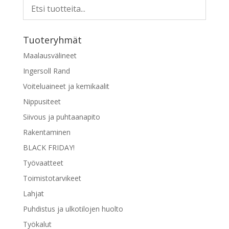
muunnelma.
Voit
tehdä
Tuoteryhmät
valinnat
tuotteen
Maalausvälineet
sivulla.
Ingersoll Rand
Voiteluaineet ja kemikaalit
Nippusiteet
Siivous ja puhtaanapito
Rakentaminen
BLACK FRIDAY!
Työvaatteet
Toimistotarvikeet
Lahjat
Puhdistus ja ulkotilojen huolto
Työkalut