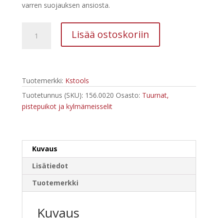
varren suojauksen ansiosta.
Tuurnasarja
Lisää ostoskoriin
määrä
Tuotemerkki:
Kstools
Tuotetunnus (SKU):
156.0020
Osasto:
Tuurnat,
pistepuikot ja kylmämeisselit
Kuvaus
Lisätiedot
Tuotemerkki
Kuvaus