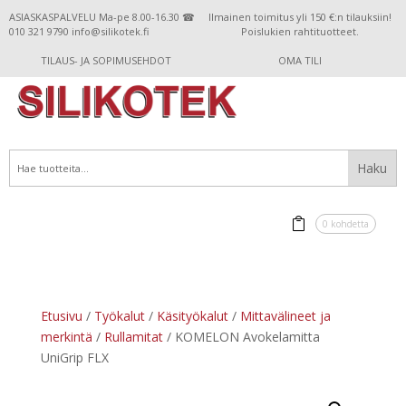
ASIASKASPALVELU Ma-pe 8.00-16.30 ☎
Ilmainen toimitus yli 150 €:n tilauksiin!
010 321 9790 info@silikotek.fi
Poislukien rahtituotteet.
TILAUS- JA SOPIMUSEHDOT
OMA TILI
0 kohdetta
Etusivu
/
Työkalut
/
Käsityökalut
/
Mittavälineet ja
merkintä
/
Rullamitat
/ KOMELON Avokelamitta
UniGrip FLX