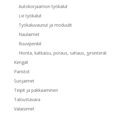
Autokorjaamon työkalut
Lvi työkalut
Työkaluvaunut ja moduulit
Naulaimet
Ruuvipenkit
Hionta, katkaisu, poraus, sahaus, jyrsinterät
Kengät
Paristot
Suojaimet
Teipit ja pakkaaminen
Taloustavara
Valaisimet