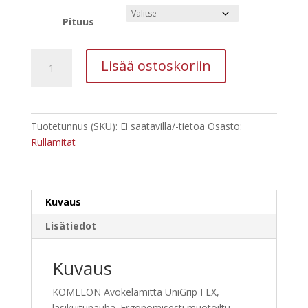
-
69,90 €
Pituus
KOMELON
Lisää ostoskoriin
Avokelamitta
UniGrip
FLX
määrä
Tuotetunnus (SKU):
Ei saatavilla/-tietoa
Osasto:
Rullamitat
Kuvaus
Lisätiedot
Kuvaus
KOMELON Avokelamitta UniGrip FLX,
lasikuitunauha. Ergonomisesti muotoiltu