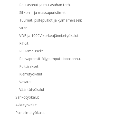
Rautasahat ja rautasahan terät
Silikoni,- ja massapuristimet
Tuurnat, pistepuikot ja kylmämeisselit
Viilat
VDE ja 1000V korkeajännitetyökalut
Pihdit
Ruuvimeisselit
Rasvaprässit-öljypumput-tippakannut
Pulttisakset
Kierretyökalut
Vasarat
Vääntötyökalut
Sähkötyökalut
Akkutyökalut
Paineilmatyökalut