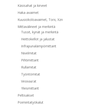
Käsisahat ja kirveet
Haka-avaimet
Kuusiokoloavaimet, Torx, Xzn
Mittavälineet ja merkintä
Tussit, kynät ja merkintä
Heittokellot ja jalustat
Infrapunalämpömittarit
Nivelmitat
Pihtimittarit
Rullamitat
Työntömitat
Vesivaa'at
Yleismittarit
Peltisakset
Poimintatyökalut