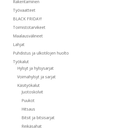
Rakentaminen
Työvaatteet
BLACK FRIDAY!
Toimistotarvikeet
Maalausvälineet
Lahjat
Puhdistus ja ulkotilojen huolto
Työkalut
Hylsyt ja hylsysarjat
Voimahylsyt ja sarjat
Käsityökalut
Juotoskolvit
Puukot
Hitsaus
Bitsit ja bitsisarjat
Reikäsahat