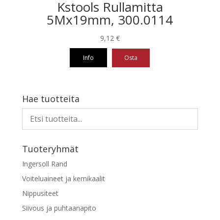
Kstools Rullamitta
5Mx19mm, 300.0114
9,12
€
Info
Osta
Hae tuotteita
Tuoteryhmät
Ingersoll Rand
Voiteluaineet ja kemikaalit
Nippusiteet
Siivous ja puhtaanapito