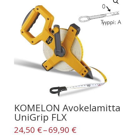
KOMELON Avokelamitta
UniGrip FLX
Hintaluokka:
24,50
€
–
69,90
€
24,50 €