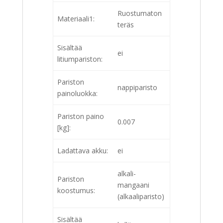
Ruostumaton
Materiaali1:
teräs
Sisältää
ei
litiumpariston:
Pariston
nappiparisto
painoluokka:
Pariston paino
0.007
[kg]:
Ladattava akku:
ei
alkali-
Pariston
mangaani
koostumus:
(alkaaliparisto)
Sisältää