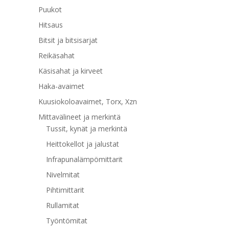
Puukot
Hitsaus
Bitsit ja bitsisarjat
Reikäsahat
Käsisahat ja kirveet
Haka-avaimet
Kuusiokoloavaimet, Torx, Xzn
Mittavälineet ja merkintä
Tussit, kynät ja merkintä
Heittokellot ja jalustat
Infrapunalämpömittarit
Nivelmitat
Pihtimittarit
Rullamitat
Työntömitat