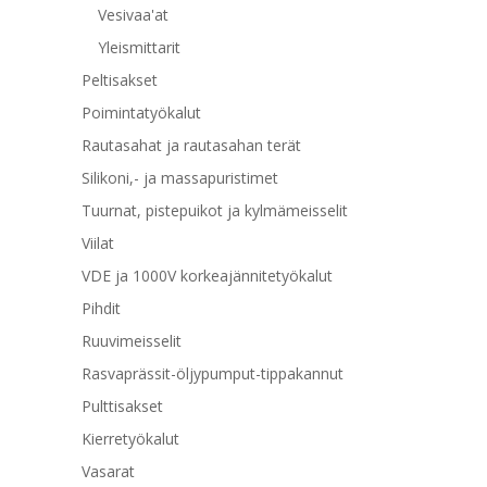
Vesivaa'at
Yleismittarit
Peltisakset
Poimintatyökalut
Rautasahat ja rautasahan terät
Silikoni,- ja massapuristimet
Tuurnat, pistepuikot ja kylmämeisselit
Viilat
VDE ja 1000V korkeajännitetyökalut
Pihdit
Ruuvimeisselit
Rasvaprässit-öljypumput-tippakannut
Pulttisakset
Kierretyökalut
Vasarat