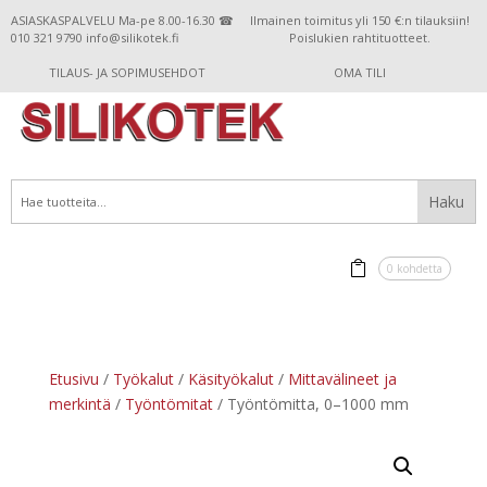
ASIASKASPALVELU Ma-pe 8.00-16.30 ☎
Ilmainen toimitus yli 150 €:n tilauksiin!
010 321 9790 info@silikotek.fi
Poislukien rahtituotteet.
TILAUS- JA SOPIMUSEHDOT
OMA TILI
0 kohdetta
Etusivu
/
Työkalut
/
Käsityökalut
/
Mittavälineet ja
merkintä
/
Työntömitat
/ Työntömitta, 0–1000 mm