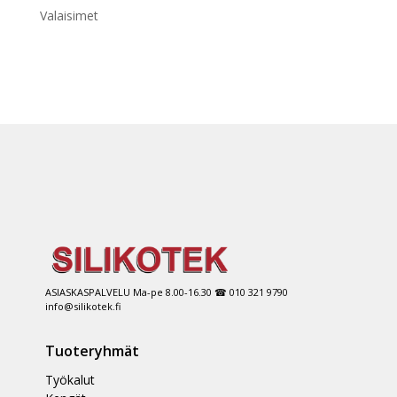
Valaisimet
ASIASKASPALVELU Ma-pe 8.00-16.30 ☎ 010 321 9790
info@silikotek.fi
Tuoteryhmät
Työkalut