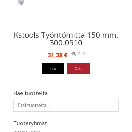
Kstools Työntömitta 150 mm,
300.0510
Alkuperäinen
Nykyinen
49,41
€
31,38
€
hinta
hinta
oli:
on:
Info
Osta
49,41 €.
31,38 €.
Hae tuotteita
Tuoteryhmät