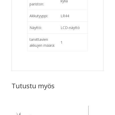
kyllä
pariston:
Akkutyyppi:
LR44
Näyttö:
LCD-näyttö
tarvittavien
1
akkujen määrä:
Tutustu myös