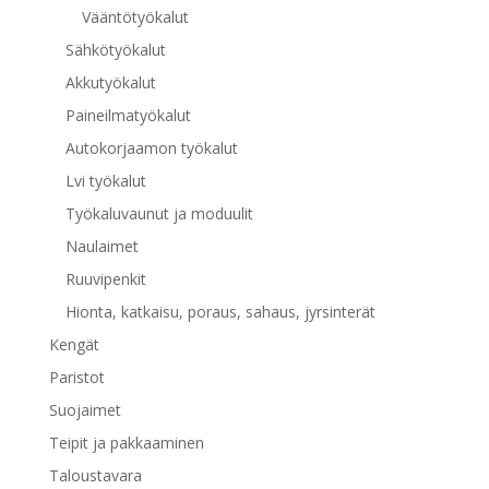
Vääntötyökalut
Sähkötyökalut
Akkutyökalut
Paineilmatyökalut
Autokorjaamon työkalut
Lvi työkalut
Työkaluvaunut ja moduulit
Naulaimet
Ruuvipenkit
Hionta, katkaisu, poraus, sahaus, jyrsinterät
Kengät
Paristot
Suojaimet
Teipit ja pakkaaminen
Taloustavara