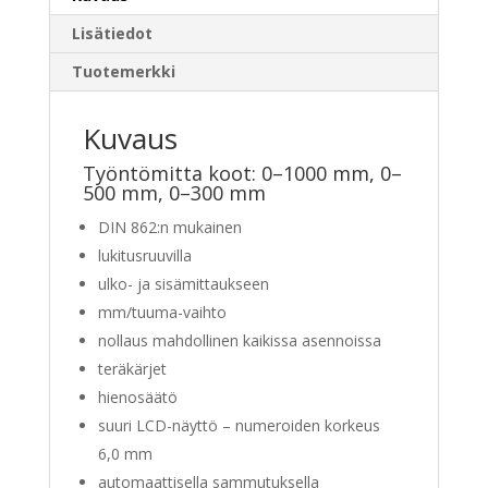
Lisätiedot
Tuotemerkki
Kuvaus
Työntömitta koot: 0–1000 mm, 0–
500 mm, 0–300 mm
DIN 862:n mukainen
lukitusruuvilla
ulko- ja sisämittaukseen
mm/tuuma-vaihto
nollaus mahdollinen kaikissa asennoissa
teräkärjet
hienosäätö
suuri LCD-näyttö – numeroiden korkeus
6,0 mm
automaattisella sammutuksella