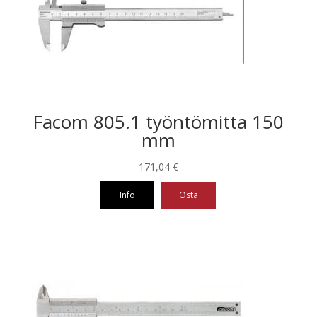
Facom 805.1 työntömitta 150
mm
171,04
€
Info
Osta