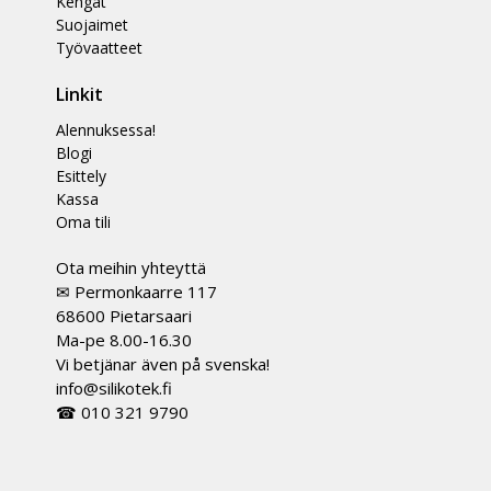
Kengät
Suojaimet
Työvaatteet
Linkit
Alennuksessa!
Blogi
Esittely
Kassa
Oma tili
Ota meihin yhteyttä
✉ Permonkaarre 117
68600 Pietarsaari
Ma-pe 8.00-16.30
Vi betjänar även på svenska!
info@silikotek.fi
☎ 010 321 9790