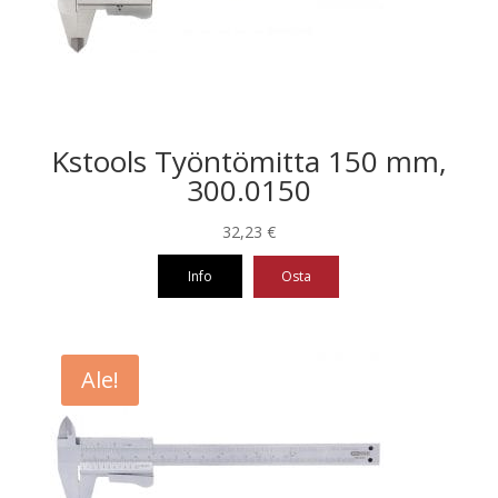
Kstools Työntömitta 150 mm,
300.0150
32,23
€
Info
Osta
Ale!