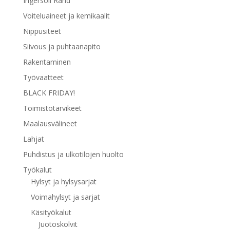
Ingersoll Rand
Voiteluaineet ja kemikaalit
Nippusiteet
Siivous ja puhtaanapito
Rakentaminen
Työvaatteet
BLACK FRIDAY!
Toimistotarvikeet
Maalausvälineet
Lahjat
Puhdistus ja ulkotilojen huolto
Työkalut
Hylsyt ja hylsysarjat
Voimahylsyt ja sarjat
Käsityökalut
Juotoskolvit