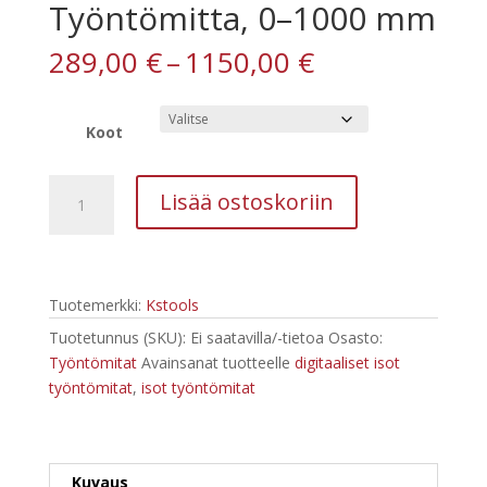
Työntömitta, 0–1000 mm
Hintaluokka:
289,00
€
–
1150,00
€
289,00 €
-
1150,00 €
Koot
Työntömitta,
Lisää ostoskoriin
0–
1000
mm
määrä
Tuotemerkki:
Kstools
Tuotetunnus (SKU):
Ei saatavilla/-tietoa
Osasto:
Työntömitat
Avainsanat tuotteelle
digitaaliset isot
työntömitat
,
isot työntömitat
Kuvaus