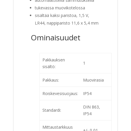
automaattisella sammutuksella
tukevassa muovikotelossa
sisältää kaksi paristoa, 1,5 V,
LR44, nappiparisto 11,6 x 5,4 mm
Ominaisuudet
Pakkauksen
1
sisältö:
Pakkaus:
Muovirasia
Roiskevesisuojaus:
IP54
DIN 863,
Standardi:
IP54
Mittaustarkkuus
+/- 0,01