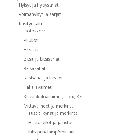
Hylsyt ja hylsysarjat
Voimahylsyt ja sarjat
Käsityökalut
Juotoskolvit
Puukot
Hitsaus
Bitsit ja bitsisarjat
Reikäsahat
Käsisahat ja kirveet
Haka-avaimet
Kuusiokoloavaimet, Torx, Xzn
Mittavälineet ja merkintä
Tussit, kynät ja merkintä
Heittokellot ja jalustat
Infrapunalämpömittarit