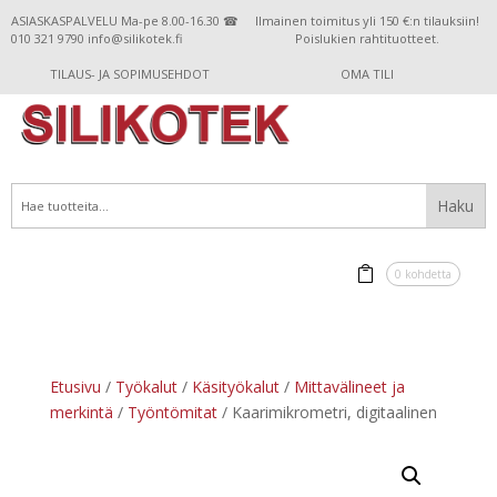
ASIASKASPALVELU Ma-pe 8.00-16.30 ☎
Ilmainen toimitus yli 150 €:n tilauksiin!
010 321 9790 info@silikotek.fi
Poislukien rahtituotteet.
TILAUS- JA SOPIMUSEHDOT
OMA TILI
0 kohdetta
Etusivu
/
Työkalut
/
Käsityökalut
/
Mittavälineet ja
merkintä
/
Työntömitat
/ Kaarimikrometri, digitaalinen