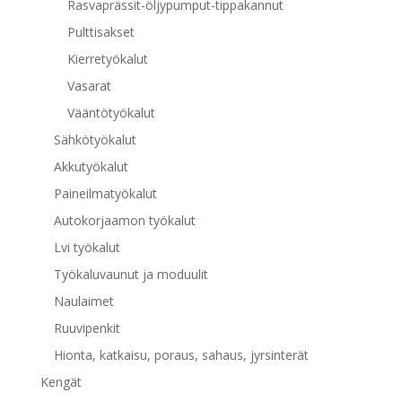
Rasvaprässit-öljypumput-tippakannut
Pulttisakset
Kierretyökalut
Vasarat
Vääntötyökalut
Sähkötyökalut
Akkutyökalut
Paineilmatyökalut
Autokorjaamon työkalut
Lvi työkalut
Työkaluvaunut ja moduulit
Naulaimet
Ruuvipenkit
Hionta, katkaisu, poraus, sahaus, jyrsinterät
Kengät