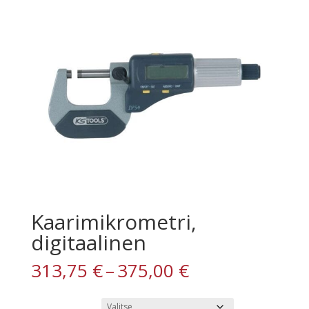
Kaarimikrometri,
digitaalinen
Hintaluokka:
313,75
€
–
375,00
€
313,75 €
-