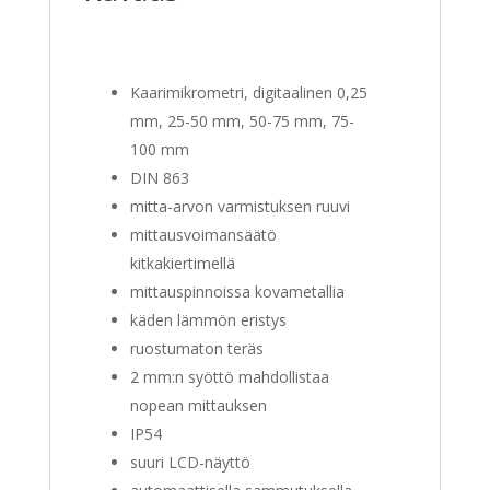
Kaarimikrometri, digitaalinen 0,25
mm, 25-50 mm, 50-75 mm, 75-
100 mm
DIN 863
mitta-arvon varmistuksen ruuvi
mittausvoimansäätö
kitkakiertimellä
mittauspinnoissa kovametallia
käden lämmön eristys
ruostumaton teräs
2 mm:n syöttö mahdollistaa
nopean mittauksen
IP54
suuri LCD-näyttö