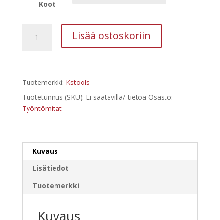
375,00 €
Koot
Kaarimikrometri,
Lisää ostoskoriin
digitaalinen
määrä
Tuotemerkki:
Kstools
Tuotetunnus (SKU):
Ei saatavilla/-tietoa
Osasto:
Työntömitat
Kuvaus
Lisätiedot
Tuotemerkki
Kuvaus