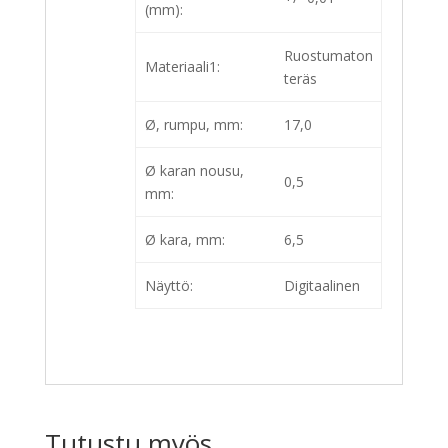
(mm):
Ruostumaton
Materiaali1:
teräs
Ø, rumpu, mm:
17,0
Ø karan nousu,
0,5
mm:
Ø kara, mm:
6,5
Näyttö:
Digitaalinen
Tutustu myös