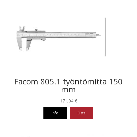
Facom 805.1 työntömitta 150
mm
171,04
€
Info
Osta