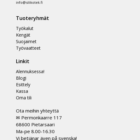
info@silikotek.fi
Tuoteryhmät
Työkalut
Kengät
Suojaimet
Työvaatteet
Linkit
Alennuksessa!
Blogi
Esittely
Kassa
Oma tili
Ota meihin yhteyttä
✉ Permonkaarre 117
68600 Pietarsaari
Ma-pe 8.00-16.30
Vi betjänar även på svenska!