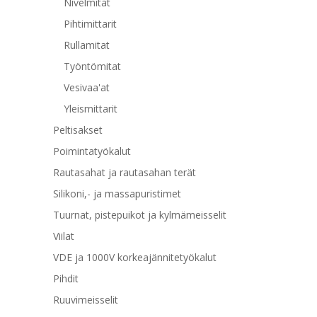
Nivelmitat
Pihtimittarit
Rullamitat
Työntömitat
Vesivaa'at
Yleismittarit
Peltisakset
Poimintatyökalut
Rautasahat ja rautasahan terät
Silikoni,- ja massapuristimet
Tuurnat, pistepuikot ja kylmämeisselit
Viilat
VDE ja 1000V korkeajännitetyökalut
Pihdit
Ruuvimeisselit