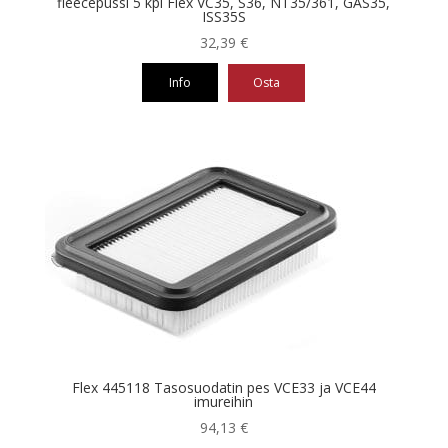
fleecepussi 5 kpl Flex VC35, S36, NT35/361, GAS35,
ISS35S
32,39
€
Info
Osta
Flex 445118 Tasosuodatin pes VCE33 ja VCE44
imureihin
94,13
€