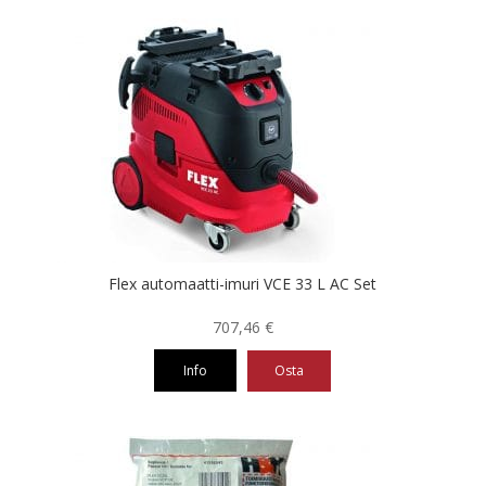
Flex automaatti-imuri VCE 33 L AC Set
707,46
€
Info
Osta