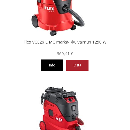
Flex VCE26 L MC märkä- /kuivaimuri 1250 W
369,41
€
Info
Osta