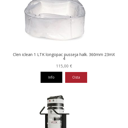
Clen iclean 1 LTK longopac pusseja halk. 360mm 23mX
4
115,00
€
Info
Osta