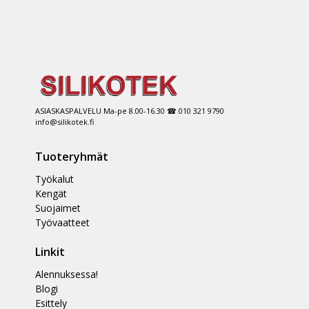
ASIASKASPALVELU Ma-pe 8.00-16.30 ☎ 010 321 9790
info@silikotek.fi
Tuoteryhmät
Työkalut
Kengät
Suojaimet
Työvaatteet
Linkit
Alennuksessa!
Blogi
Esittely