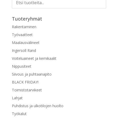
tehdä
valinnat
tuotteen
Tuoteryhmät
sivulla.
Rakentaminen
Työvaatteet
Maalausvälineet
Ingersoll Rand
Voiteluaineet ja kemikaalit
Nippusiteet
Siivous ja puhtaanapito
BLACK FRIDAY!
Toimistotarvikeet
Lahjat
Puhdistus ja ulkotilojen huolto
Työkalut