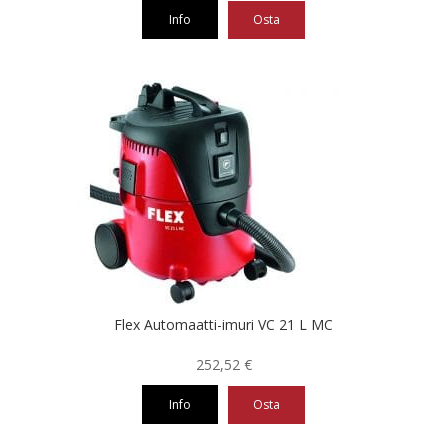
Info
Osta
Flex Automaatti-imuri VC 21 L MC
252,52
€
Info
Osta