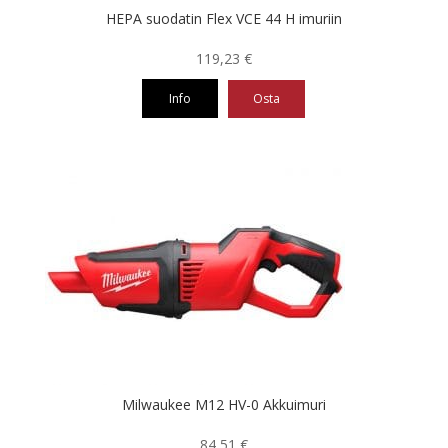
HEPA suodatin Flex VCE 44 H imuriin
119,23
€
Info
Osta
Milwaukee M12 HV-0 Akkuimuri
84,51
€