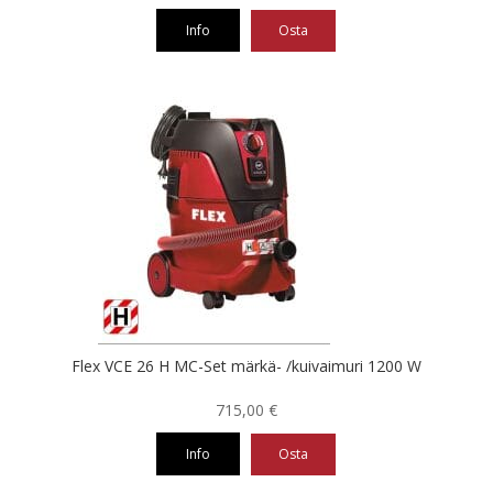
Info
Osta
Flex VCE 26 H MC-Set märkä- /kuivaimuri 1200 W
715,00
€
Info
Osta