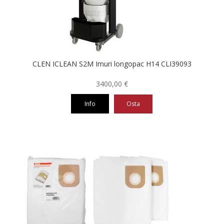
CLEN ICLEAN S2M Imuri longopac H14 CLI39093
3400,00
€
Info
Osta