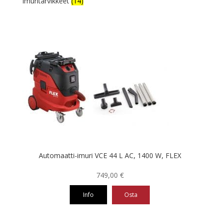
Imuritarvikkeet
(14)
Automaatti-imuri VCE 44 L AC, 1400 W, FLEX
749,00
€
Info
Osta