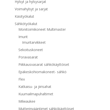
Hylsyt ja hylsysarjat
Voimahylsyt ja sarjat
Käsityökalut
Sähkötyökalut
Monitoimikoneet Multimaster
Imurit
Imuritarvikkeet
Sekoituskoneet
Poravasarat
Piikkausvasarat sähkökäyttöiset
Epäkeskohiomakoneet- sähkö
Flex
Katkaisu- ja jiirisahat
Kuumailmapuhaltimet
Milwaukee
Mutterinvääntimet sähkökäyttöiset