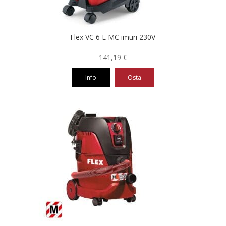
Flex VC 6 L MC imuri 230V
141,19
€
Info
Osta