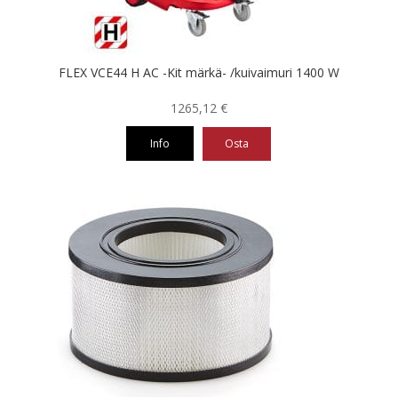
FLEX VCE44 H AC -Kit märkä- /kuivaimuri 1400 W
1265,12
€
Info
Osta