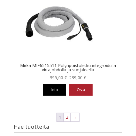
Mirka MIE6515511 Pölynpoistoletku integroidulla
virtajohdolla ja suojuksella
Hintaluokka:
395,00
€
–
239,00
€
239,00 €
Info
Osta
-
395,00 €
Tällä
tuotteella
on
1
2
→
useampi
Hae tuotteita
muunnelma.
Voit