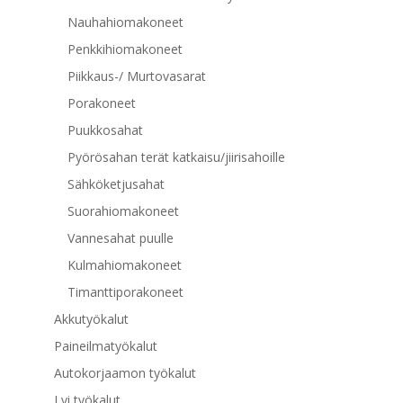
Nauhahiomakoneet
Penkkihiomakoneet
Piikkaus-/ Murtovasarat
Porakoneet
Puukkosahat
Pyörösahan terät katkaisu/jiirisahoille
Sähköketjusahat
Suorahiomakoneet
Vannesahat puulle
Kulmahiomakoneet
Timanttiporakoneet
Akkutyökalut
Paineilmatyökalut
Autokorjaamon työkalut
Lvi työkalut