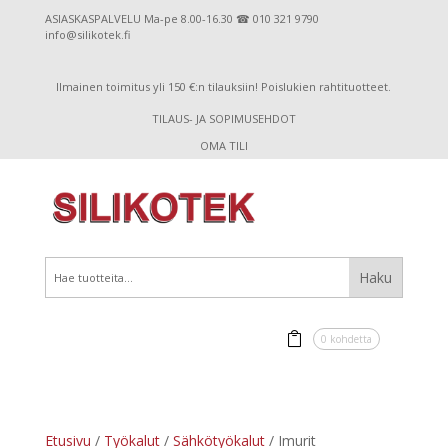
ASIASKASPALVELU Ma-pe 8.00-16.30 ☎ 010 321 9790
info@silikotek.fi
Ilmainen toimitus yli 150 €:n tilauksiin! Poislukien rahtituotteet.
TILAUS- JA SOPIMUSEHDOT
OMA TILI
0 kohdetta
Etusivu
/
Työkalut
/
Sähkötyökalut
/ Imurit