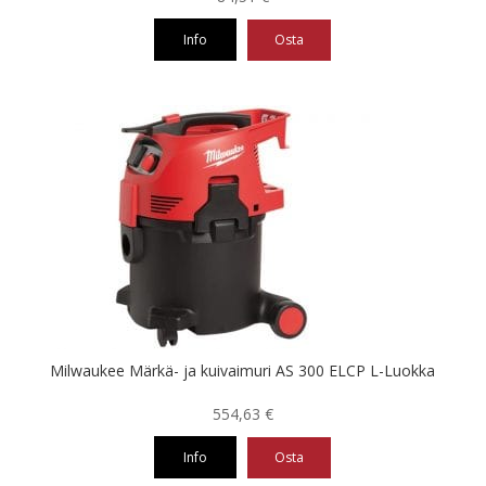
Info
Osta
Milwaukee Märkä- ja kuivaimuri AS 300 ELCP L-Luokka
554,63
€
Info
Osta