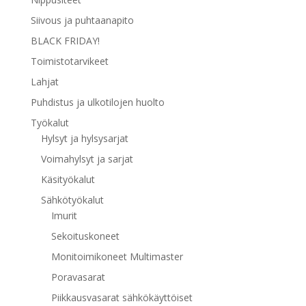
Siivous ja puhtaanapito
BLACK FRIDAY!
Toimistotarvikeet
Lahjat
Puhdistus ja ulkotilojen huolto
Työkalut
Hylsyt ja hylsysarjat
Voimahylsyt ja sarjat
Käsityökalut
Sähkötyökalut
Imurit
Sekoituskoneet
Monitoimikoneet Multimaster
Poravasarat
Piikkausvasarat sähkökäyttöiset