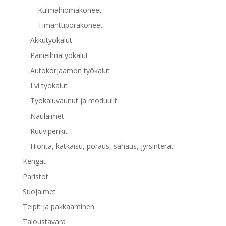
Kulmahiomakoneet
Timanttiporakoneet
Akkutyökalut
Paineilmatyökalut
Autokorjaamon työkalut
Lvi työkalut
Työkaluvaunut ja moduulit
Naulaimet
Ruuvipenkit
Hionta, katkaisu, poraus, sahaus, jyrsinterät
Kengät
Paristot
Suojaimet
Teipit ja pakkaaminen
Taloustavara