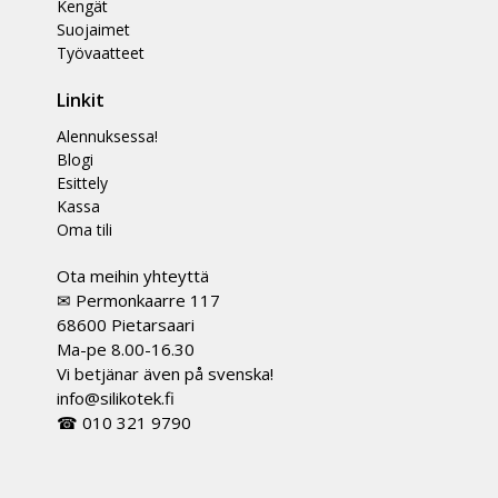
Kengät
Suojaimet
Työvaatteet
Linkit
Alennuksessa!
Blogi
Esittely
Kassa
Oma tili
Ota meihin yhteyttä
✉ Permonkaarre 117
68600 Pietarsaari
Ma-pe 8.00-16.30
Vi betjänar även på svenska!
info@silikotek.fi
☎ 010 321 9790