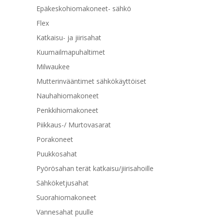
Epäkeskohiomakoneet- sähkö
Flex
Katkaisu- ja jiirisahat
Kuumailmapuhaltimet
Milwaukee
Mutterinvääntimet sähkökäyttöiset
Nauhahiomakoneet
Penkkihiomakoneet
Piikkaus-/ Murtovasarat
Porakoneet
Puukkosahat
Pyörösahan terät katkaisu/jiirisahoille
Sähköketjusahat
Suorahiomakoneet
Vannesahat puulle