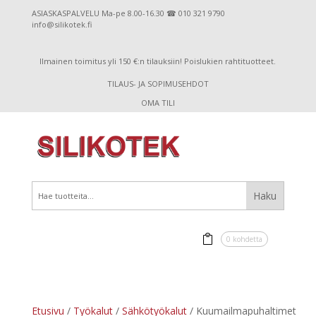
ASIASKASPALVELU Ma-pe 8.00-16.30 ☎ 010 321 9790
info@silikotek.fi
Ilmainen toimitus yli 150 €:n tilauksiin! Poislukien rahtituotteet.
TILAUS- JA SOPIMUSEHDOT
OMA TILI
0 kohdetta
Etusivu
/
Työkalut
/
Sähkötyökalut
/ Kuumailmapuhaltimet