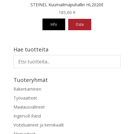
STEINEL Kuumailmapuhallin HL2020E
185,00
€
Info
Osta
Hae tuotteita
Tuoteryhmät
Rakentaminen
Työvaatteet
Maalausvälineet
Ingersoll Rand
Voiteluaineet ja kemikaalit
Nippusiteet