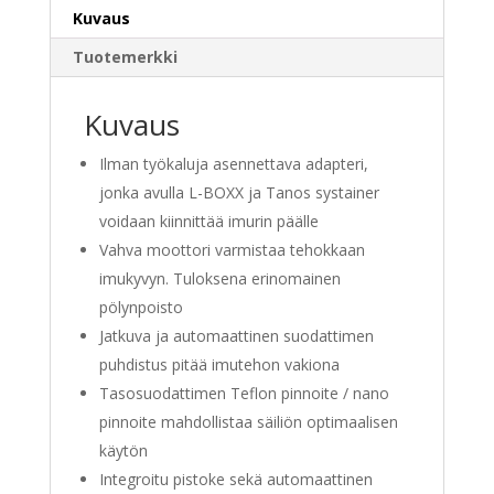
Kuvaus
Tuotemerkki
Kuvaus
Ilman työkaluja asennettava adapteri,
jonka avulla L-BOXX ja Tanos systainer
voidaan kiinnittää imurin päälle
Vahva moottori varmistaa tehokkaan
imukyvyn. Tuloksena erinomainen
pölynpoisto
Jatkuva ja automaattinen suodattimen
puhdistus pitää imutehon vakiona
Tasosuodattimen Teflon pinnoite / nano
pinnoite mahdollistaa säiliön optimaalisen
käytön
Integroitu pistoke sekä automaattinen