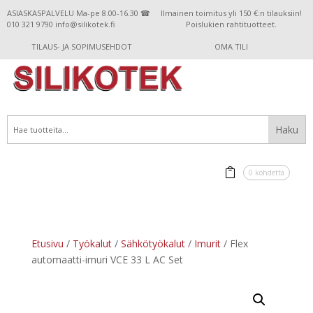
ASIASKASPALVELU Ma-pe 8.00-16.30 ☎
Ilmainen toimitus yli 150 €:n tilauksiin!
010 321 9790 info@silikotek.fi
Poislukien rahtituotteet.
TILAUS- JA SOPIMUSEHDOT
OMA TILI
0 kohdetta
Etusivu
/
Työkalut
/
Sähkötyökalut
/
Imurit
/ Flex
automaatti-imuri VCE 33 L AC Set