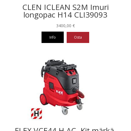
CLEN ICLEAN S2M Imuri
longopac H14 CLI39093
3400,00
€
Info
Osta
FLEX VCE44 H AC -Kit märkä-