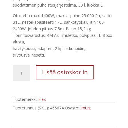
suodattimen puhdistusjärjestelmä, 30 l, luokka L.
Ottoteho max. 1400W, max. alipaine 25 000 Pa, säiliö
31L, nestekapasiteetti 17L, sähkötyökaluliitin 100-
2400W. Johdon pituus 7,5m. Paino 15,2 kg.
Toimitusvarustus: 4M AS -imuletku, pölypussi, L-Boxx-
alusta,
hävityspussi, adapteri, 2 kpl letkunpidin,
siivousvälinesetti.
Flex
Lisää ostoskoriin
automaatti-
imuri
VCE
33
Tuotemerkki:
Flex
L
AC
Tuotetunnus (SKU):
465674
Osasto:
Imurit
Set
määrä