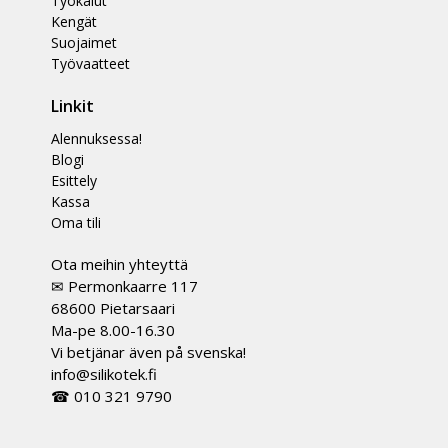
Työkalut
Kengät
Suojaimet
Työvaatteet
Linkit
Alennuksessa!
Blogi
Esittely
Kassa
Oma tili
Ota meihin yhteyttä
✉ Permonkaarre 117
68600 Pietarsaari
Ma-pe 8.00-16.30
Vi betjänar även på svenska!
info@silikotek.fi
☎ 010 321 9790