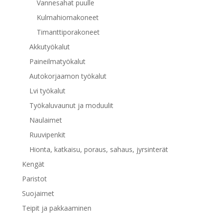
Vannesahat puulle
Kulmahiomakoneet
Timanttiporakoneet
Akkutyökalut
Paineilmatyökalut
Autokorjaamon työkalut
Lvi työkalut
Työkaluvaunut ja moduulit
Naulaimet
Ruuvipenkit
Hionta, katkaisu, poraus, sahaus, jyrsinterät
Kengät
Paristot
Suojaimet
Teipit ja pakkaaminen