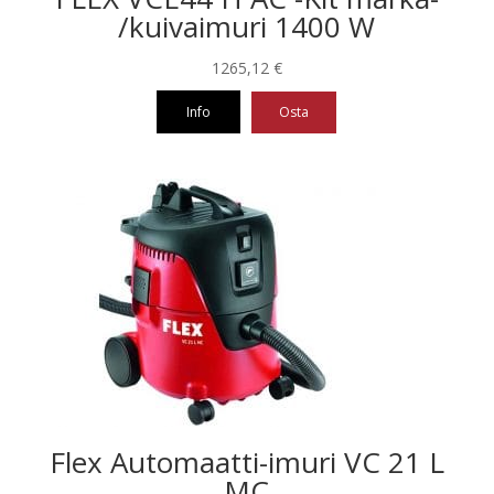
/kuivaimuri 1400 W
1265,12
€
Info
Osta
Flex Automaatti-imuri VC 21 L
MC