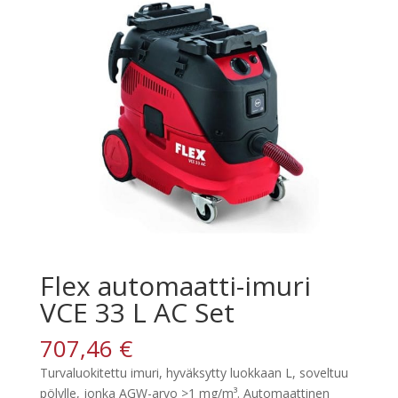
Flex automaatti-imuri
VCE 33 L AC Set
707,46
€
Turvaluokitettu imuri, hyväksytty luokkaan L, soveltuu
pölylle, jonka AGW-arvo >1 mg/m³. A
utomaattinen