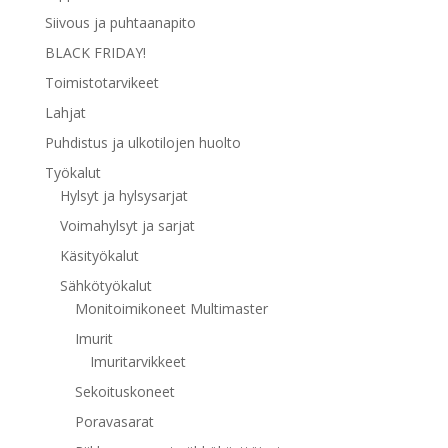
Siivous ja puhtaanapito
BLACK FRIDAY!
Toimistotarvikeet
Lahjat
Puhdistus ja ulkotilojen huolto
Työkalut
Hylsyt ja hylsysarjat
Voimahylsyt ja sarjat
Käsityökalut
Sähkötyökalut
Monitoimikoneet Multimaster
Imurit
Imuritarvikkeet
Sekoituskoneet
Poravasarat