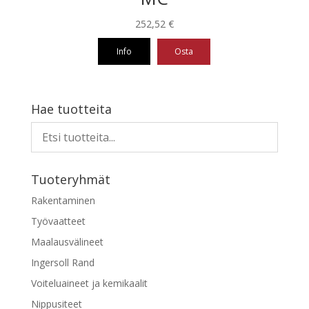
252,52
€
Info
Osta
Hae tuotteita
Tuoteryhmät
Rakentaminen
Työvaatteet
Maalausvälineet
Ingersoll Rand
Voiteluaineet ja kemikaalit
Nippusiteet