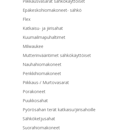
Piikkausvasarat sähkökäyttöiset
Epäkeskohiomakoneet- sähkö
Flex
Katkaisu- ja jiirisahat
Kuumailmapuhaltimet
Milwaukee
Mutterinvääntimet sähkökäyttöiset
Nauhahiomakoneet
Penkkihiomakoneet
Piikkaus-/ Murtovasarat
Porakoneet
Puukkosahat
Pyörösahan terät katkaisu/jiirisahoille
Sähköketjusahat
Suorahiomakoneet