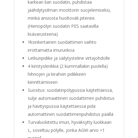
karkean lian suodatin, puhdistaa
jäähdytysilman moottorin suojelemiseksi,
minkä ansiosta huoltoväli pitenee.
(Hienopölyn suodatin PES saatavilla
lisävarusteena)
Yksinkertainen suodattimen vaihto
irrottamatta imurunkoa
Letkunpidike ja säilytysteline virtajohdolle
4 kiristyslenkkiä (2 kummallakin puolella)
hihnojen ja kirahvin pidikkeen
kiinnittämiseen
Suositus: suodatinpölypussia käytettäessä,
sulje automaattinen suodattimen puhdistus
ja hävityspussia käytettäessä pidä
automattinen suodattimenpuhdistus päällä
Turvaluokitettu imuri, hyväksytty luokkaan
L, soveltuu pölylle, jonka AGW-arvo >1