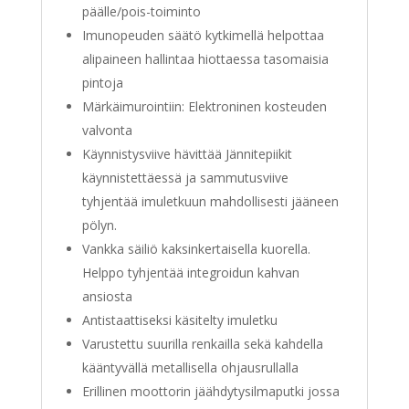
päälle/pois-toiminto
Imunopeuden säätö kytkimellä helpottaa
alipaineen hallintaa hiottaessa tasomaisia
pintoja
Märkäimurointiin: Elektroninen kosteuden
valvonta
Käynnistysviive hävittää Jännitepiikit
käynnistettäessä ja sammutusviive
tyhjentää imuletkuun mahdollisesti jääneen
pölyn.
Vankka säiliö kaksinkertaisella kuorella.
Helppo tyhjentää integroidun kahvan
ansiosta
Antistaattiseksi käsitelty imuletku
Varustettu suurilla renkailla sekä kahdella
kääntyvällä metallisella ohjausrullalla
Erillinen moottorin jäähdytysilmaputki jossa