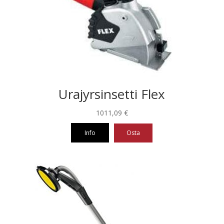
Urajyrsinsetti Flex
1011,09
€
Info
Osta