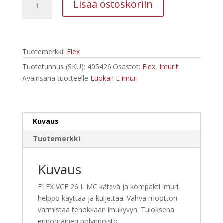
Lisää ostoskoriin
VCE26
L
MC
märkä-
Tuotemerkki:
Flex
/kuivaimuri
1250
Tuotetunnus (SKU):
405426
Osastot:
Flex
,
Imurit
W
Avainsana tuotteelle
Luokan L imuri
määrä
Kuvaus
Tuotemerkki
Kuvaus
FLEX VCE 26 L MC kätevä ja kompakti imuri,
helppo käyttää ja kuljettaa. Vahva moottori
varmistaa tehokkaan imukyvyn. Tuloksena
erinomainen pölynpoisto.