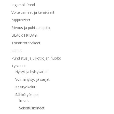
Ingersoll Rand
Voiteluaineet ja kemikaalit
Nippusiteet
Siivous ja puhtaanapito
BLACK FRIDAY!
Toimistotarvikeet
Lahjat
Puhdistus ja ulkotilojen huolto
Työkalut
Hylsyt ja hylsysarjat
Voimahylsyt ja sarjat
Käsityökalut
Sähkötyökalut
Imurit
Sekoituskoneet