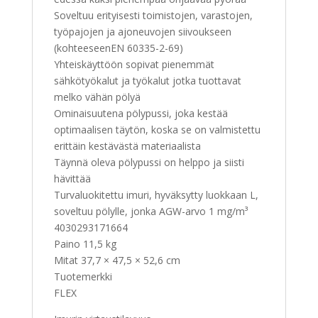
Soveltuu erityisesti toimistojen, varastojen,
työpajojen ja ajoneuvojen siivoukseen
(kohteeseenEN 60335-2-69)
Yhteiskäyttöön sopivat pienemmät
sähkötyökalut ja työkalut jotka tuottavat
melko vähän pölyä
Ominaisuutena pölypussi, joka kestää
optimaalisen täytön, koska se on valmistettu
erittäin kestävästä materiaalista
Täynnä oleva pölypussi on helppo ja siisti
hävittää
Turvaluokitettu imuri, hyväksytty luokkaan L,
soveltuu pölylle, jonka AGW-arvo 1 mg/m³
4030293171664
Paino 11,5 kg
Mitat 37,7 × 47,5 × 52,6 cm
Tuotemerkki
FLEX