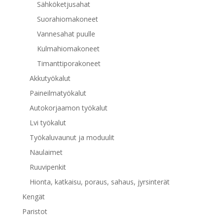
Sähköketjusahat
Suorahiomakoneet
Vannesahat puulle
Kulmahiomakoneet
Timanttiporakoneet
Akkutyökalut
Paineilmatyökalut
Autokorjaamon työkalut
Lvi työkalut
Työkaluvaunut ja moduulit
Naulaimet
Ruuvipenkit
Hionta, katkaisu, poraus, sahaus, jyrsinterät
Kengät
Paristot