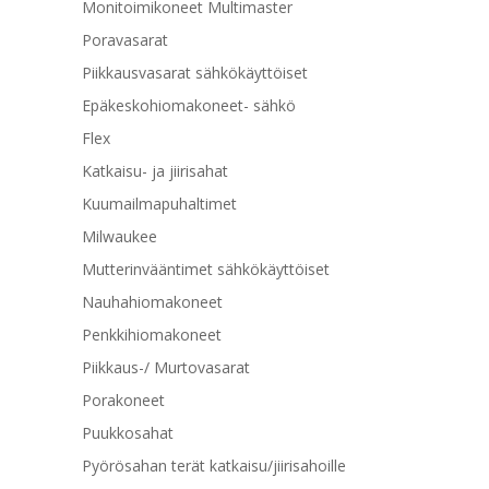
Monitoimikoneet Multimaster
Poravasarat
Piikkausvasarat sähkökäyttöiset
Epäkeskohiomakoneet- sähkö
Flex
Katkaisu- ja jiirisahat
Kuumailmapuhaltimet
Milwaukee
Mutterinvääntimet sähkökäyttöiset
Nauhahiomakoneet
Penkkihiomakoneet
Piikkaus-/ Murtovasarat
Porakoneet
Puukkosahat
Pyörösahan terät katkaisu/jiirisahoille