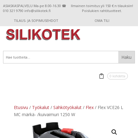
ASIASKASPALVELU Ma-pe 8.00-16.30 ☎
Ilmainen toimitus yli 150 €:n tilauksiin!
010 321 9790 info@silikotek.fi
Poislukien rahtituotteet.
TILAUS- JA SOPIMUSEHDOT
OMA TILI
0 kohdetta
Etusivu
/
Työkalut
/
Sähkötyökalut
/
Flex
/ Flex VCE26 L
MC märkä- /kuivaimuri 1250 W