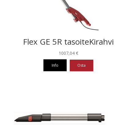
Flex GE 5R tasoiteKirahvi
1007,04
€
Info
Osta