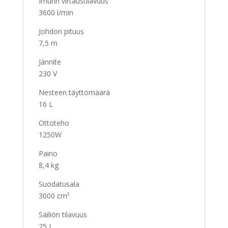
Imurin virtaustilavuus
3600 l/min
Johdon pituus
7,5 m
Jännite
230 V
Nesteen täyttömäärä
16 L
Ottoteho
1250W
Paino
8,4 kg
Suodatusala
3000 cm²
Säiliön tilavuus
25 L