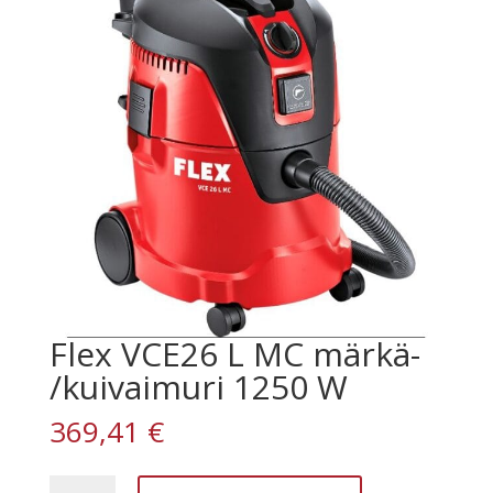
Flex VCE26 L MC märkä-
/kuivaimuri 1250 W
369,41
€
Flex