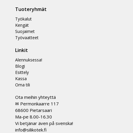
Tuoteryhmät
Työkalut
Kengät
Suojaimet
Työvaatteet
Linkit
Alennuksessa!
Blogi
Esittely
Kassa
Oma tili
Ota meihin yhteyttä
✉ Permonkaarre 117
68600 Pietarsaari
Ma-pe 8.00-16.30
Vi betjänar även på svenska!
info@silikotek.fi