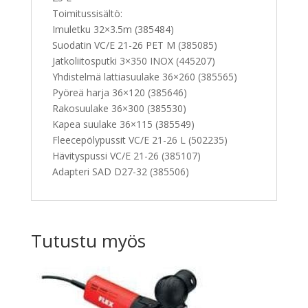
Toimitussisältö:
Imuletku 32×3.5m (385484)
Suodatin VC/E 21-26 PET M (385085)
Jatkoliitosputki 3×350 INOX (445207)
Yhdistelmä lattiasuulake 36×260 (385565)
Pyöreä harja 36×120 (385646)
Rakosuulake 36×300 (385530)
Kapea suulake 36×115 (385549)
Fleecepölypussit VC/E 21-26 L (502235)
Hävityspussi VC/E 21-26 (385107)
Adapteri SAD D27-32 (385506)
Tutustu myös