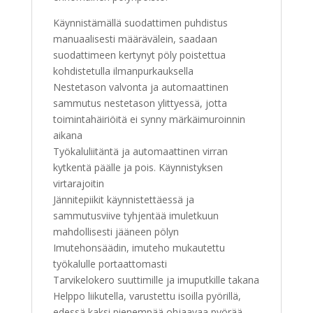
Käynnistämällä suodattimen puhdistus
manuaalisesti määrävälein, saadaan
suodattimeen kertynyt pöly poistettua
kohdistetulla ilmanpurkauksella
Nestetason valvonta ja automaattinen
sammutus nestetason ylittyessä, jotta
toimintahäiriöitä ei synny märkäimuroinnin
aikana
Työkaluliitäntä ja automaattinen virran
kytkentä päälle ja pois. Käynnistyksen
virtarajoitin
Jännitepiikit käynnistettäessä ja
sammutusviive tyhjentää imuletkuun
mahdollisesti jääneen pölyn
Imutehonsäädin, imuteho mukautettu
työkalulle portaattomasti
Tarvikelokero suuttimille ja imuputkille takana
Helppo liikutella, varustettu isoilla pyörillä,
edessä kaksi pienempää ohjaavaa pyörää