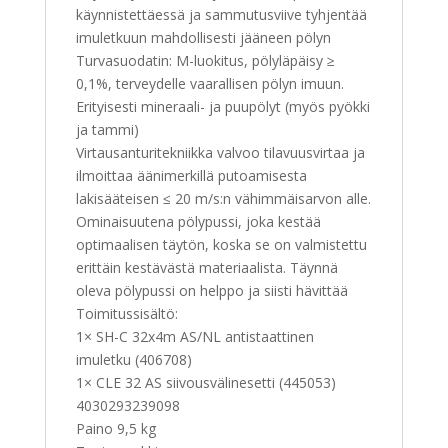
käynnistettäessä ja sammutusviive tyhjentää
imuletkuun mahdollisesti jääneen pölyn
Turvasuodatin: M-luokitus, pölyläpäisy ≥
0,1%, terveydelle vaarallisen pölyn imuun.
Erityisesti mineraali- ja puupölyt (myös pyökki
ja tammi)
Virtausanturitekniikka valvoo tilavuusvirtaa ja
ilmoittaa äänimerkillä putoamisesta
lakisääteisen ≤ 20 m/s:n vähimmäisarvon alle.
Ominaisuutena pölypussi, joka kestää
optimaalisen täytön, koska se on valmistettu
erittäin kestävästä materiaalista. Täynnä
oleva pölypussi on helppo ja siisti hävittää
Toimitussisältö:
1× SH-C 32x4m AS/NL antistaattinen
imuletku (406708)
1× CLE 32 AS siivousvälinesetti (445053)
4030293239098
Paino 9,5 kg