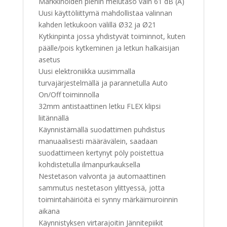
Markkinoiden pienin melutaso vain 61 dB (A)
Uusi käyttöliittymä mahdollistaa valinnan
kahden letkukoon välillä Ø32 ja Ø21
Kytkinpinta jossa yhdistyvät toiminnot, kuten
päälle/pois kytkeminen ja letkun halkaisijan
asetus
Uusi elektroniikka uusimmalla
turvajärjestelmällä ja parannetulla Auto
On/Off toiminnolla
32mm antistaattinen letku FLEX klipsi
liitännällä
Käynnistämällä suodattimen puhdistus
manuaalisesti määrävälein, saadaan
suodattimeen kertynyt pöly poistettua
kohdistetulla ilmanpurkauksella
Nestetason valvonta ja automaattinen
sammutus nestetason ylittyessä, jotta
toimintahäiriöitä ei synny märkäimuroinnin
aikana
Käynnistyksen virtarajoitin Jännitepiikit