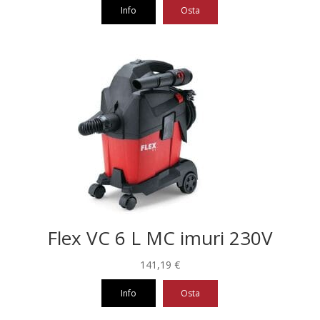
Info
Osta
Flex VC 6 L MC imuri 230V
141,19
€
Info
Osta