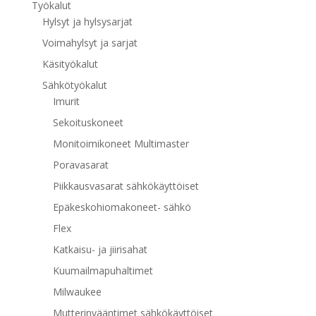
Työkalut
Hylsyt ja hylsysarjat
Voimahylsyt ja sarjat
Käsityökalut
Sähkötyökalut
Imurit
Sekoituskoneet
Monitoimikoneet Multimaster
Poravasarat
Piikkausvasarat sähkökäyttöiset
Epäkeskohiomakoneet- sähkö
Flex
Katkaisu- ja jiirisahat
Kuumailmapuhaltimet
Milwaukee
Mutterinvääntimet sähkökäyttöiset