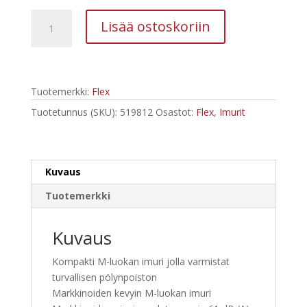
FLEX
Lisää ostoskoriin
VCE
22
M
MC-
Tuotemerkki:
Flex
Set
märkä-
Tuotetunnus (SKU):
519812
Osastot:
Flex
,
Imurit
/kuivaimuri
1200
W
Kuvaus
määrä
Tuotemerkki
Kuvaus
Kompakti M-luokan imuri jolla varmistat
turvallisen pölynpoiston
Markkinoiden kevyin M-luokan imuri