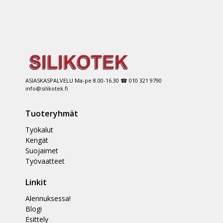
ASIASKASPALVELU Ma-pe 8.00-16.30 ☎ 010 321 9790
info@silikotek.fi
Tuoteryhmät
Työkalut
Kengät
Suojaimet
Työvaatteet
Linkit
Alennuksessa!
Blogi
Esittely