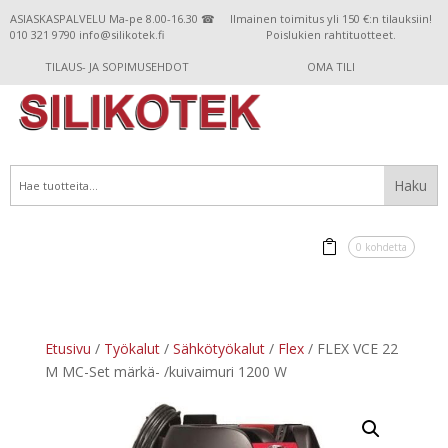
ASIASKASPALVELU Ma-pe 8.00-16.30 ☎
Ilmainen toimitus yli 150 €:n tilauksiin!
010 321 9790 info@silikotek.fi
Poislukien rahtituotteet.
TILAUS- JA SOPIMUSEHDOT
OMA TILI
0 kohdetta
Etusivu
/
Työkalut
/
Sähkötyökalut
/
Flex
/ FLEX VCE 22
M MC-Set märkä- /kuivaimuri 1200 W