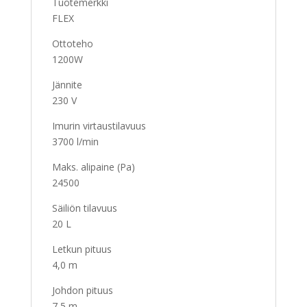
Tuotemerkki
FLEX
Ottoteho
1200W
Jännite
230 V
Imurin virtaustilavuus
3700 l/min
Maks. alipaine (Pa)
24500
Säiliön tilavuus
20 L
Letkun pituus
4,0 m
Johdon pituus
7,5 m