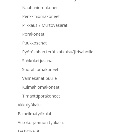
Nauhahiomakoneet
Penkkihiomakoneet
Piikkaus-/ Murtovasarat
Porakoneet
Puukkosahat
Pyörösahan terät katkaisu/jiirisahoille
Sähköketjusahat
Suorahiomakoneet
Vannesahat puulle
Kulmahiomakoneet
Timanttiporakoneet
Akkutyökalut
Paineilmatyökalut
Autokorjaamon työkalut
Lvi työkalut