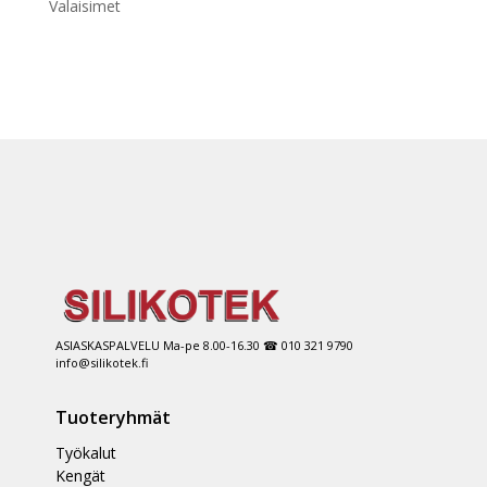
Valaisimet
ASIASKASPALVELU Ma-pe 8.00-16.30 ☎ 010 321 9790
info@silikotek.fi
Tuoteryhmät
Työkalut
Kengät