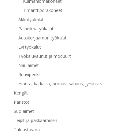
Kulmahiomakoneet
Timanttiporakoneet
Akkutyökalut
Paineilmatyökalut
Autokorjaamon työkalut
Lvi työkalut
Työkaluvaunut ja moduulit
Naulaimet
Ruuvipenkit
Hionta, katkaisu, poraus, sahaus, jyrsinterät
Kengät
Paristot
Suojaimet
Teipit ja pakkaaminen
Taloustavara