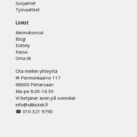
Suojaimet
Työvaatteet
Linkit
Alennuksessa!
Blogi
Esittely
Kassa
Oma tili
Ota meihin yhteyttä
✉ Permonkaarre 117
68600 Pietarsaari
Ma-pe 8.00-16.30
Vi betjänar även på svenska!
info@silikotek.fi
☎ 010 321 9790