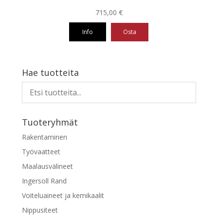
715,00
€
Info
Osta
Hae tuotteita
Tuoteryhmät
Rakentaminen
Työvaatteet
Maalausvälineet
Ingersoll Rand
Voiteluaineet ja kemikaalit
Nippusiteet