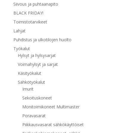
Siivous ja puhtaanapito
BLACK FRIDAY!
Toimistotarvikeet
Lahjat
Puhdistus ja ulkotilojen huolto
Työkalut
Hylsyt ja hylsysarjat
Voimahylsyt ja sarjat
Käsityökalut
Sähkötyökalut
Imurit
Sekoituskoneet
Monitoimikoneet Multimaster
Poravasarat
Piikkausvasarat sähkökäyttöiset