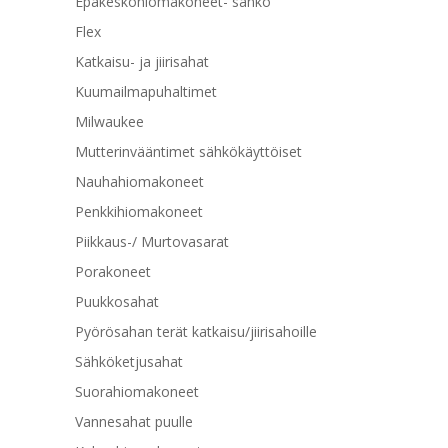
Epäkeskohiomakoneet- sähkö
Flex
Katkaisu- ja jiirisahat
Kuumailmapuhaltimet
Milwaukee
Mutterinvääntimet sähkökäyttöiset
Nauhahiomakoneet
Penkkihiomakoneet
Piikkaus-/ Murtovasarat
Porakoneet
Puukkosahat
Pyörösahan terät katkaisu/jiirisahoille
Sähköketjusahat
Suorahiomakoneet
Vannesahat puulle