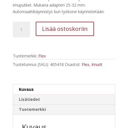
imuputket. Mukana adapteri 25-32 mm.
Automaattikäynnistys kun työkone käynnistetään.
Flex
Lisää ostoskoriin
Automaatti-
imuri
VC
21
Tuotemerkki:
Flex
L
MC
Tuotetunnus (SKU):
405418
Osastot:
Flex
,
Imurit
määrä
Kuvaus
Lisätiedot
Tuotemerkki
Kuvaus