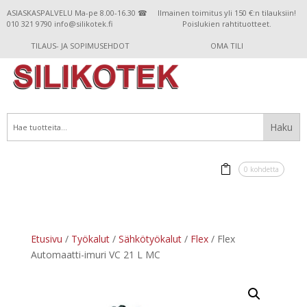
ASIASKASPALVELU Ma-pe 8.00-16.30 ☎
Ilmainen toimitus yli 150 €:n tilauksiin!
010 321 9790 info@silikotek.fi
Poislukien rahtituotteet.
TILAUS- JA SOPIMUSEHDOT
OMA TILI
0 kohdetta
Etusivu
/
Työkalut
/
Sähkötyökalut
/
Flex
/ Flex
Automaatti-imuri VC 21 L MC