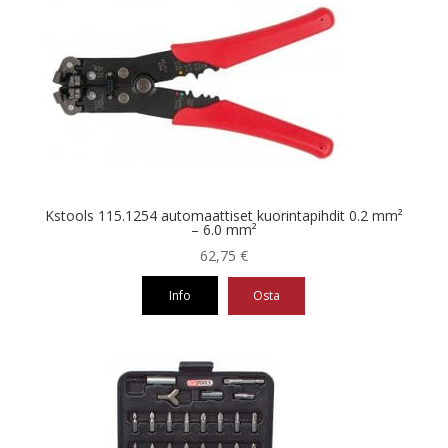
Kstools 115.1254 automaattiset kuorintapihdit 0.2 mm²
– 6.0 mm²
62,75
€
Info
Osta