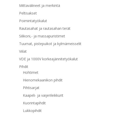
Mittavälineet ja merkintä
Peltisakset
Poimintatyökalut
Rautasahat ja rautasahan terät
Silikoni,- ja massapuristimet
Tuurnat, pistepuikot ja kylmämeisselit
Viilat
VDE ja 1000V korkeajännitetyökalut
Pihdit
Hohtimet
Hienomekaanikon pihdit
Pihtisarjat
Kaapeli- ja vaijerileikkurit
Kuorintapihdit
Lukkopihdit