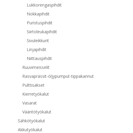
Lukkorengaspihdit
Nokkapihdit
Puristuspihdit
Siirtoleukapihdit
Sivuleikkurit
Linjapihdit
Niittauspihdit
Ruuvimeisselit
Rasvaprässit-öljypumput-tippakannut
Pulttisakset
Kierretyökalut
Vasarat
Vääntötyökalut
Sähkötyökalut
Akkutyökalut