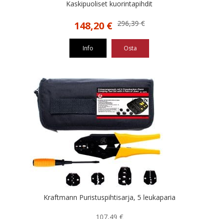
Kaskipuoliset kuorintapihdit
Alkuperäinen
Nykyinen
296,39
€
148,20
€
hinta
hinta
oli:
on:
Info
Osta
296,39 €.
148,20 €.
Kraftmann Puristuspihtisarja, 5 leukaparia
107,49
€