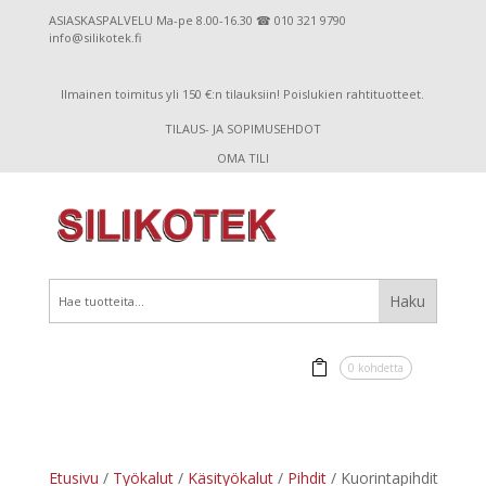
ASIASKASPALVELU Ma-pe 8.00-16.30 ☎ 010 321 9790
info@silikotek.fi
Ilmainen toimitus yli 150 €:n tilauksiin! Poislukien rahtituotteet.
TILAUS- JA SOPIMUSEHDOT
OMA TILI
0 kohdetta
Etusivu
/
Työkalut
/
Käsityökalut
/
Pihdit
/ Kuorintapihdit