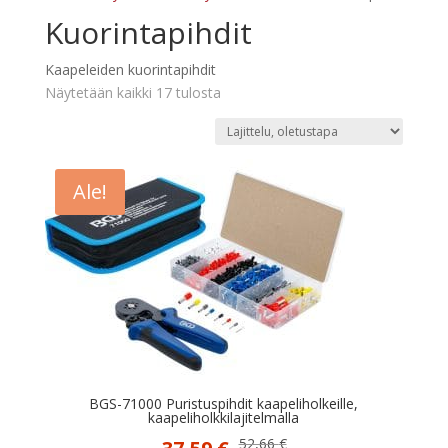
Kuorintapihdit
Kaapeleiden kuorintapihdit
Näytetään kaikki 17 tulosta
Ale!
BGS-71000 Puristuspihdit kaapeliholkeille,
kaapeliholkkilajitelmalla
Alkuperäinen
Nykyinen
52,66
€