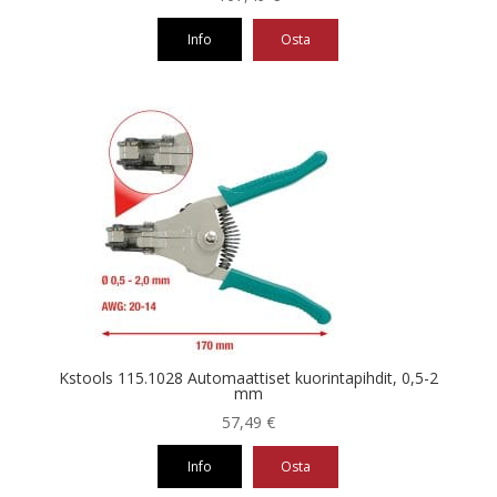
Info
Osta
Kstools 115.1028 Automaattiset kuorintapihdit, 0,5-2
mm
57,49
€
Info
Osta