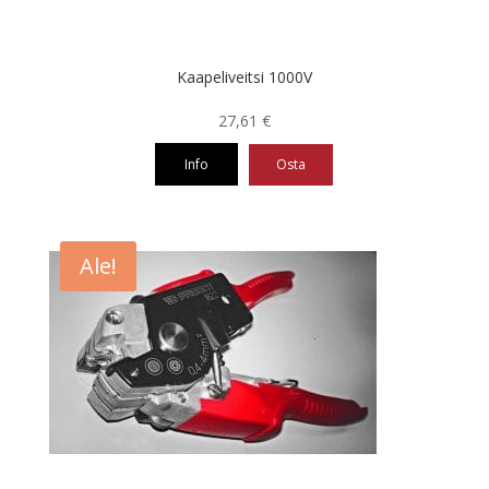
Kaapeliveitsi 1000V
27,61
€
Info
Osta
Ale!