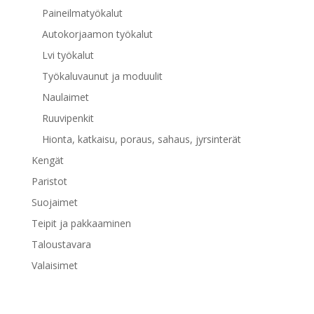
Paineilmatyökalut
Autokorjaamon työkalut
Lvi työkalut
Työkaluvaunut ja moduulit
Naulaimet
Ruuvipenkit
Hionta, katkaisu, poraus, sahaus, jyrsinterät
Kengät
Paristot
Suojaimet
Teipit ja pakkaaminen
Taloustavara
Valaisimet