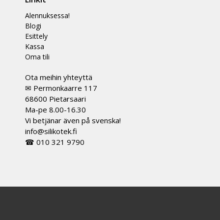
Alennuksessa!
Blogi
Esittely
Kassa
Oma tili
Ota meihin yhteyttä
✉ Permonkaarre 117
68600 Pietarsaari
Ma-pe 8.00-16.30
Vi betjänar även på svenska!
info@silikotek.fi
☎ 010 321 9790