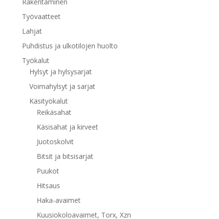
Rakentaminen
Työvaatteet
Lahjat
Puhdistus ja ulkotilojen huolto
Työkalut
Hylsyt ja hylsysarjat
Voimahylsyt ja sarjat
Käsityökalut
Reikäsahat
Käsisahat ja kirveet
Juotoskolvit
Bitsit ja bitsisarjat
Puukot
Hitsaus
Haka-avaimet
Kuusiokoloavaimet, Torx, Xzn