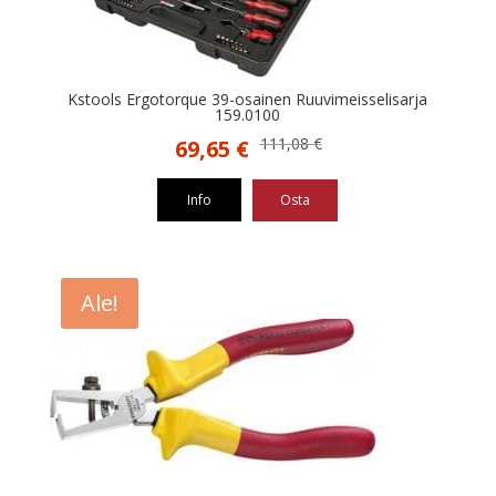
Kstools Ergotorque 39-osainen Ruuvimeisselisarja
159.0100
Alkuperäinen
Nykyinen
111,08
€
69,65
€
hinta
hinta
oli:
on:
Info
Osta
111,08 €.
69,65 €.
Ale!