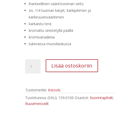
ihanteellinen vääntövoiman siirto
sis. 1/4 tuuman kärjet, kärkipitimen ja
kärkiruuvinvääntimen
karkaistu terä
kromattu sinistetyllä päällä
kromivanadiinia
tukevassa muovilaukussa
Kstools
Lisää ostoskoriin
Ergotorque
39-
osainen
Ruuvimeisselisarja
Tuotemerkki:
Kstools
159.0100
määrä
Tuotetunnus (SKU):
159.0100
Osastot:
Kuorintapihdit
,
Ruuvimeisselit