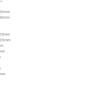
H2
=205mm
=230mm
3
0
=205mm
, 205mm
0mm
3mm
m
m
8 mm