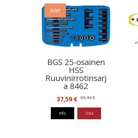
Ale!
BGS 25-osainen
HSS
Ruuvinirrotinsarj
a 8462
Alkuperäinen
Nykyinen
69,44
€
37,59
€
hinta
hinta
oli:
on:
Info
Osta
69,44 €.
37,59 €.
Tällä
tuott
on