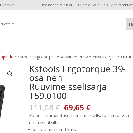
ikotek.fi
Ilmainen toimitus yli 150 €:n tilauksiin! Poislukien rahtituot
tapihdit
/ Kstools Ergotorque 39-osainen Ruuvimeisselisarja 159.0100
Kstools Ergotorque 39-
osainen
Ruuvimeisselisarja
159.0100
Alkuperäinen
Nykyinen
111,08
€
69,65
€
hinta
hinta
Kstools ammattitason ruuvimeisselisarja seuraavilla
oli:
on:
ominaisuuksilla
111,08 €.
69,65 €.
kaksikomponenttikahva