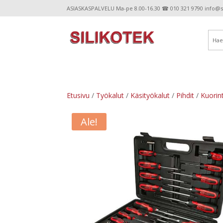
ASIASKASPALVELU Ma-pe 8.00-16.30 ☎ 010 321 9790 info@sil
Etusivu
/
Työkalut
/
Käsityökalut
/
Pihdit
/
Kuorin
Ale!