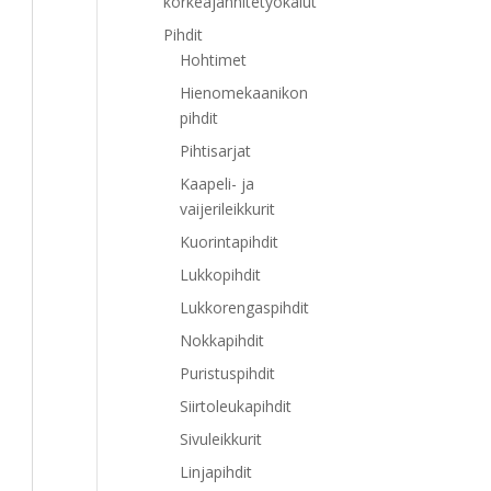
korkeajännitetyökalut
Pihdit
Hohtimet
Hienomekaanikon
pihdit
Pihtisarjat
Kaapeli- ja
vaijerileikkurit
Kuorintapihdit
Lukkopihdit
Lukkorengaspihdit
Nokkapihdit
Puristuspihdit
Siirtoleukapihdit
Sivuleikkurit
Linjapihdit