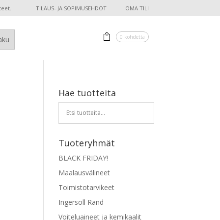
teet.
TILAUS- JA SOPIMUSEHDOT
OMA TILI
0 kohdetta
Hae tuotteita
Tuoteryhmät
BLACK FRIDAY!
Maalausvälineet
Toimistotarvikeet
Ingersoll Rand
Voiteluaineet ja kemikaalit