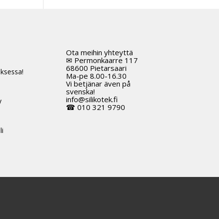
Ota meihin yhteyttä
t
✉ Permonkaarre 117
68600 Pietarsaari
ksessa!
Ma-pe 8.00-16.30
Vi betjänar även på
svenska!
info@silikotek.fi
y
☎ 010 321 9790
li