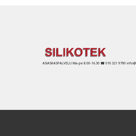
use
muu
Voit
tehd
vali
tuot
sivul
ASIASKASPALVELU Ma-pe 8.00-16.30 ☎ 010 321 9790 info@si