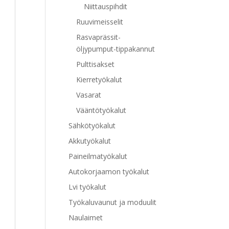
Niittauspihdit
Ruuvimeisselit
Rasvaprässit-
öljypumput-tippakannut
Pulttisakset
Kierretyökalut
Vasarat
Vääntötyökalut
Sähkötyökalut
Akkutyökalut
Paineilmatyökalut
Autokorjaamon työkalut
Lvi työkalut
Työkaluvaunut ja moduulit
Naulaimet