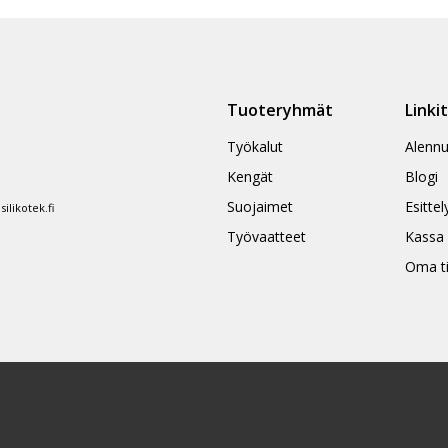
ampi
useampi
nnelma.
muunnelma.
Voit
ä
tehdä
nnat
valinnat
Tuoteryhmät
Linki
teen
tuotteen
la.
sivulla.
Työkalut
Alennu
Kengät
Blogi
Suojaimet
Esittel
likotek.fi
Työvaatteet
Kassa
Oma ti