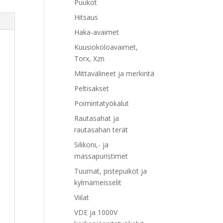
Puukot
Hitsaus
Haka-avaimet
Kuusiokoloavaimet,
Torx, Xzn
Mittavälineet ja merkintä
Peltisakset
Poimintatyökalut
Rautasahat ja
rautasahan terät
Silikoni,- ja
massapuristimet
Tuurnat, pistepuikot ja
kylmämeisselit
Viilat
VDE ja 1000V