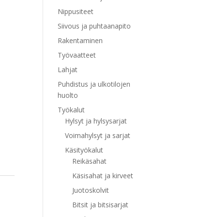
Nippusiteet
Siivous ja puhtaanapito
Rakentaminen
Työvaatteet
Lahjat
Puhdistus ja ulkotilojen
huolto
Työkalut
Hylsyt ja hylsysarjat
Voimahylsyt ja sarjat
Käsityökalut
Reikäsahat
Käsisahat ja kirveet
Juotoskolvit
Bitsit ja bitsisarjat