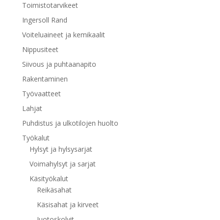
Toimistotarvikeet
Ingersoll Rand
Voiteluaineet ja kemikaalit
Nippusiteet
Siivous ja puhtaanapito
Rakentaminen
Työvaatteet
Lahjat
Puhdistus ja ulkotilojen huolto
Työkalut
Hylsyt ja hylsysarjat
Voimahylsyt ja sarjat
Käsityökalut
Reikäsahat
Käsisahat ja kirveet
Juotoskolvit