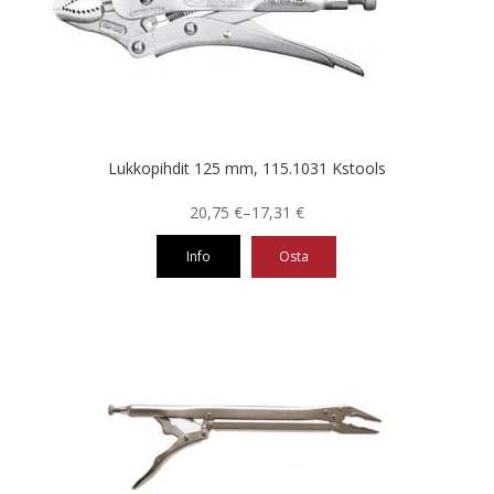
Lukkopihdit 125 mm, 115.1031 Kstools
Hintaluokka:
20,75
€
–
17,31
€
17,31 €
Info
Osta
-
20,75 €
Tällä
tuotteella
on
useampi
muunnelma.
Voit
tehdä
valinnat
tuotteen