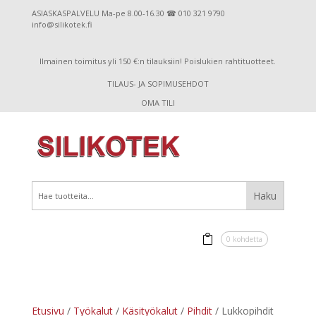
ASIASKASPALVELU Ma-pe 8.00-16.30 ☎ 010 321 9790
info@silikotek.fi
Ilmainen toimitus yli 150 €:n tilauksiin! Poislukien rahtituotteet.
TILAUS- JA SOPIMUSEHDOT
OMA TILI
0 kohdetta
Etusivu
/
Työkalut
/
Käsityökalut
/
Pihdit
/ Lukkopihdit