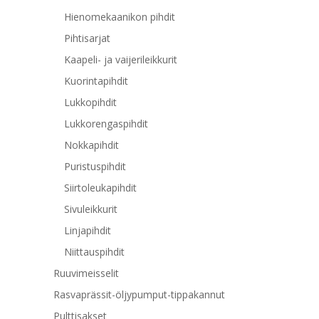
Hienomekaanikon pihdit
Pihtisarjat
Kaapeli- ja vaijerileikkurit
Kuorintapihdit
Lukkopihdit
Lukkorengaspihdit
Nokkapihdit
Puristuspihdit
Siirtoleukapihdit
Sivuleikkurit
Linjapihdit
Niittauspihdit
Ruuvimeisselit
Rasvaprässit-öljypumput-tippakannut
Pulttisakset