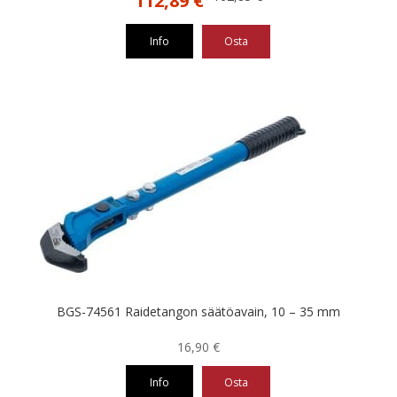
112,89
€
hinta
hinta
oli:
on:
Info
Osta
162,85 €.
112,89 €.
BGS-74561 Raidetangon säätöavain, 10 – 35 mm
16,90
€
Info
Osta