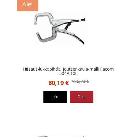
Ale!
Hitsaus-lukkopihdit, joutsenkaula-malli Facom
504A.100
Alkuperäinen
Nykyinen
106,93
€
80,19
€
hinta
hinta
oli:
on:
Info
Osta
106,93 €.
80,19 €.