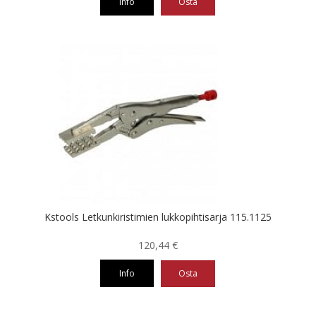
Info
Osta
Kstools Letkunkiristimien lukkopihtisarja 115.1125
120,44
€
Info
Osta