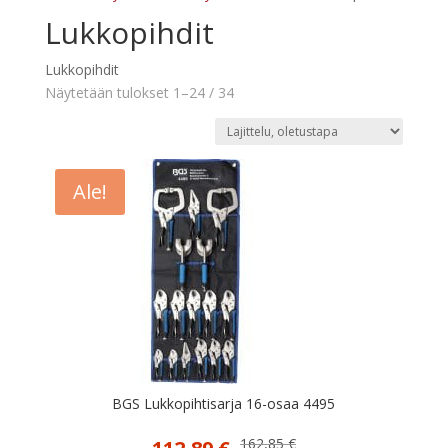
Lukkopihdit
Lukkopihdit
Näytetään tulokset 1–24 / 34
Ale!
BGS Lukkopihtisarja 16-osaa 4495
Alkuperäinen
Nykyinen
162,85
€