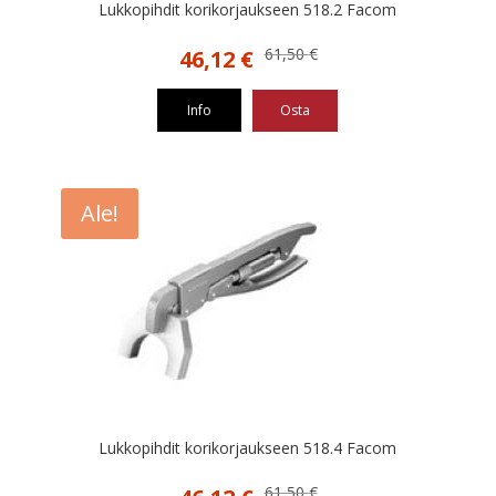
Lukkopihdit korikorjaukseen 518.2 Facom
Alkuperäinen
Nykyinen
61,50
€
46,12
€
hinta
hinta
oli:
on:
Info
Osta
61,50 €.
46,12 €.
Ale!
Lukkopihdit korikorjaukseen 518.4 Facom
Alkuperäinen
Nykyinen
61,50
€