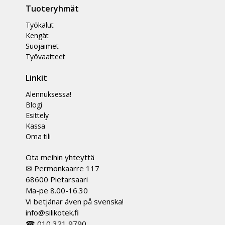
Tuoteryhmät
Työkalut
Kengät
Suojaimet
Työvaatteet
Linkit
Alennuksessa!
Blogi
Esittely
Kassa
Oma tili
Ota meihin yhteyttä
✉ Permonkaarre 117
68600 Pietarsaari
Ma-pe 8.00-16.30
Vi betjänar även på svenska!
info@silikotek.fi
☎ 010 321 9790