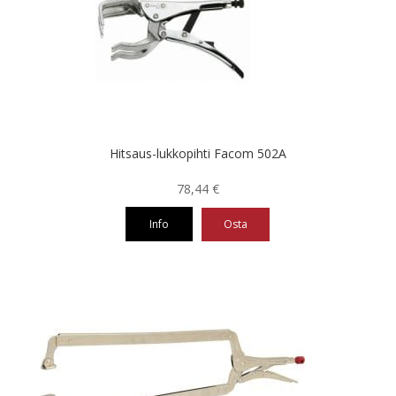
Hitsaus-lukkopihti Facom 502A
78,44
€
Info
Osta