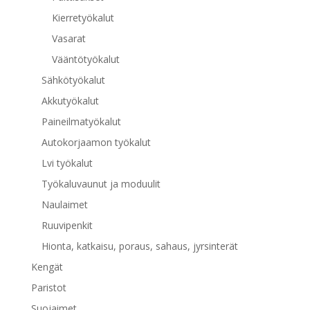
Kierretyökalut
Vasarat
Vääntötyökalut
Sähkötyökalut
Akkutyökalut
Paineilmatyökalut
Autokorjaamon työkalut
Lvi työkalut
Työkaluvaunut ja moduulit
Naulaimet
Ruuvipenkit
Hionta, katkaisu, poraus, sahaus, jyrsinterät
Kengät
Paristot
Suojaimet