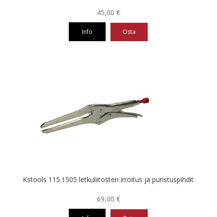
45,00
€
Info
Osta
Kstools 115.1505 letkuliitosten irroitus ja puristuspihdit
69,00
€