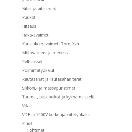
Bitsit ja bitsisarjat
Puukot
Hitsaus
Haka-avaimet
Kuusiokoloavaimet, Torx, Xzn
Mittavälineet ja merkintä
Peltisakset
Poimintatyökalut
Rautasahat ja rautasahan terät
Silikoni,- ja massapuristimet
Tuurnat, pistepuikot ja kylmämeisselit
Viilat
VDE ja 1000V korkeajännitetyökalut
Pihdit
Hohtimet