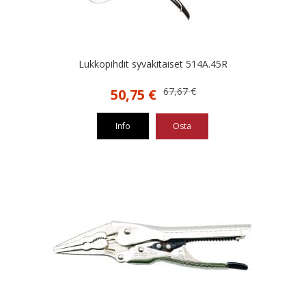
Lukkopihdit syväkitaiset 514A.45R
Alkuperäinen
Nykyinen
67,67
€
50,75
€
hinta
hinta
oli:
on:
Info
Osta
67,67 €.
50,75 €.