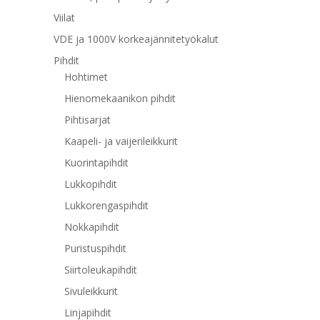
Viilat
VDE ja 1000V korkeajännitetyökalut
Pihdit
Hohtimet
Hienomekaanikon pihdit
Pihtisarjat
Kaapeli- ja vaijerileikkurit
Kuorintapihdit
Lukkopihdit
Lukkorengaspihdit
Nokkapihdit
Puristuspihdit
Siirtoleukapihdit
Sivuleikkurit
Linjapihdit