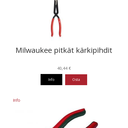
Milwaukee pitkät kärkipihdit
40,44
€
Info
Osta
Info