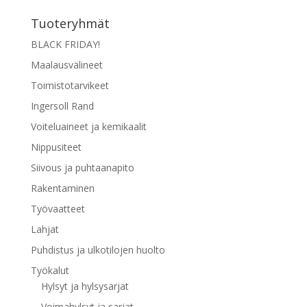
Tuoteryhmät
BLACK FRIDAY!
Maalausvälineet
Toimistotarvikeet
Ingersoll Rand
Voiteluaineet ja kemikaalit
Nippusiteet
Siivous ja puhtaanapito
Rakentaminen
Työvaatteet
Lahjat
Puhdistus ja ulkotilojen huolto
Työkalut
Hylsyt ja hylsysarjat
Voimahylsyt ja sarjat