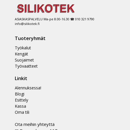
ASIASKASPALVELU Ma-pe 8.00-16.30 ☎ 010 321 9790
info@silikotek.fi
Tuoteryhmät
Työkalut
Kengät
Suojaimet
Työvaatteet
Linkit
Alennuksessa!
Blogi
Esittely
Kassa
Oma tili
Ota meihin yhteyttä