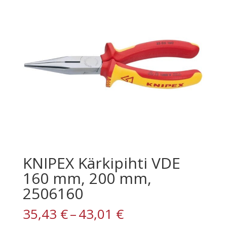
KNIPEX Kärkipihti VDE
160 mm, 200 mm,
2506160
Hintaluokka:
35,43
€
–
43,01
€
35,43 €