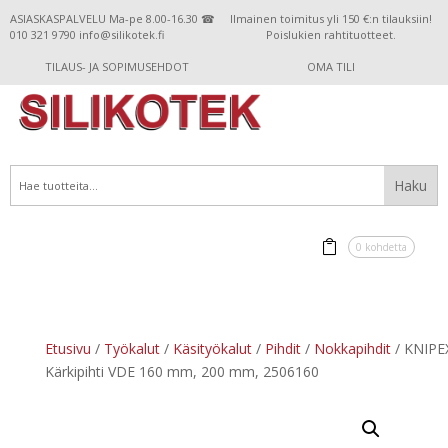
ASIASKASPALVELU Ma-pe 8.00-16.30 ☎
Ilmainen toimitus yli 150 €:n tilauksiin!
010 321 9790 info@silikotek.fi
Poislukien rahtituotteet.
TILAUS- JA SOPIMUSEHDOT
OMA TILI
0 kohdetta
Etusivu
/
Työkalut
/
Käsityökalut
/
Pihdit
/
Nokkapihdit
/ KNIPE
Kärkipihti VDE 160 mm, 200 mm, 2506160