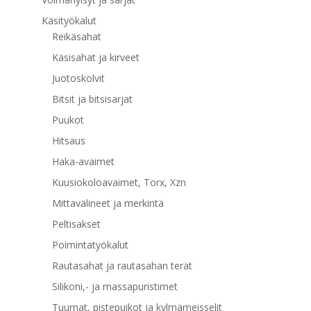
Käsityökalut
Reikäsahat
Käsisahat ja kirveet
Juotoskolvit
Bitsit ja bitsisarjat
Puukot
Hitsaus
Haka-avaimet
Kuusiokoloavaimet, Torx, Xzn
Mittavälineet ja merkintä
Peltisakset
Poimintatyökalut
Rautasahat ja rautasahan terät
Silikoni,- ja massapuristimet
Tuurnat, pistepuikot ja kylmämeisselit