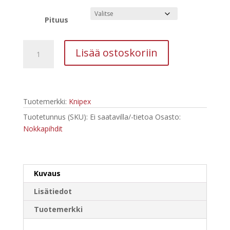
-
43,01 €
Pituus
KNIPEX
Lisää ostoskoriin
Kärkipihti
VDE
160
mm,
Tuotemerkki:
Knipex
200
mm,
Tuotetunnus (SKU):
Ei saatavilla/-tietoa
Osasto:
2506160
Nokkapihdit
määrä
Kuvaus
Lisätiedot
Tuotemerkki