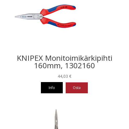
KNIPEX Monitoimikärkipihti
160mm, 1302160
44,03
€
Info
Osta