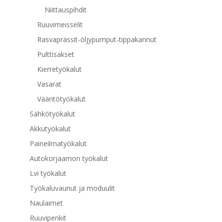
Niittauspihdit
Ruuvimeisselit
Rasvaprässit-öljypumput-tippakannut
Pulttisakset
Kierretyökalut
Vasarat
Vääntötyökalut
Sähkötyökalut
Akkutyökalut
Paineilmatyökalut
Autokorjaamon työkalut
Lvi työkalut
Työkaluvaunut ja moduulit
Naulaimet
Ruuvipenkit