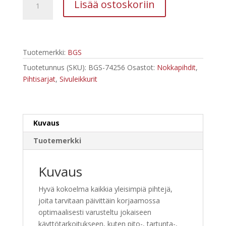
90,32 €.
56,41 €.
Lisää ostoskoriin
74256
pihtisarja
5-
os
Tuotemerkki:
BGS
määrä
Tuotetunnus (SKU):
BGS-74256
Osastot:
Nokkapihdit
,
Pihtisarjat
,
Sivuleikkurit
Kuvaus
Tuotemerkki
Kuvaus
Hyvä kokoelma kaikkia yleisimpiä pihtejä,
joita tarvitaan päivittäin korjaamossa
optimaalisesti varusteltu jokaiseen
käyttötarkoitukseen, kuten pito-, tartunta-,