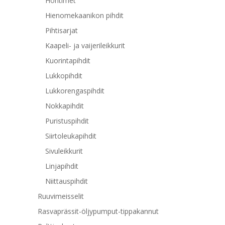
Hohtimet
Hienomekaanikon pihdit
Pihtisarjat
Kaapeli- ja vaijerileikkurit
Kuorintapihdit
Lukkopihdit
Lukkorengaspihdit
Nokkapihdit
Puristuspihdit
Siirtoleukapihdit
Sivuleikkurit
Linjapihdit
Niittauspihdit
Ruuvimeisselit
Rasvaprässit-öljypumput-tippakannut