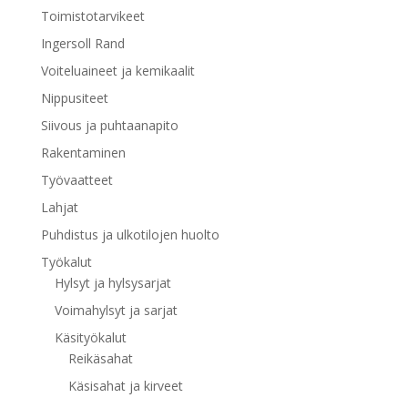
Toimistotarvikeet
Ingersoll Rand
Voiteluaineet ja kemikaalit
Nippusiteet
Siivous ja puhtaanapito
Rakentaminen
Työvaatteet
Lahjat
Puhdistus ja ulkotilojen huolto
Työkalut
Hylsyt ja hylsysarjat
Voimahylsyt ja sarjat
Käsityökalut
Reikäsahat
Käsisahat ja kirveet