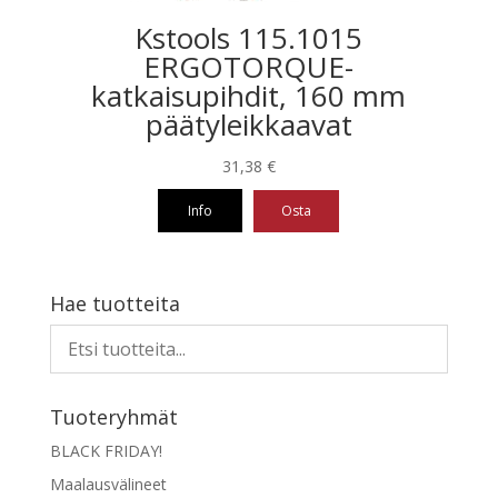
Kstools 115.1015
ERGOTORQUE-
katkaisupihdit, 160 mm
päätyleikkaavat
31,38
€
Info
Osta
Hae tuotteita
Tuoteryhmät
BLACK FRIDAY!
Maalausvälineet