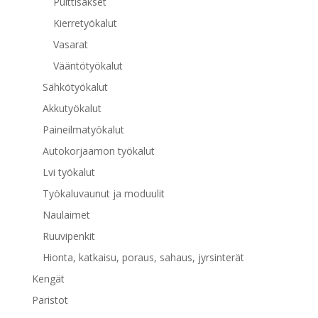
Pulttisakset
Kierretyökalut
Vasarat
Vääntötyökalut
Sähkötyökalut
Akkutyökalut
Paineilmatyökalut
Autokorjaamon työkalut
Lvi työkalut
Työkaluvaunut ja moduulit
Naulaimet
Ruuvipenkit
Hionta, katkaisu, poraus, sahaus, jyrsinterät
Kengät
Paristot