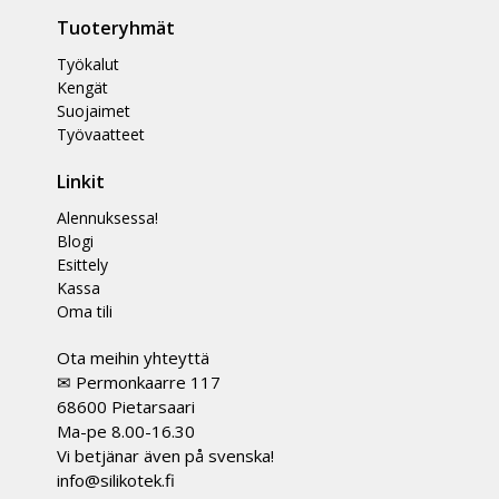
Tuoteryhmät
Työkalut
Kengät
Suojaimet
Työvaatteet
Linkit
Alennuksessa!
Blogi
Esittely
Kassa
Oma tili
Ota meihin yhteyttä
✉ Permonkaarre 117
68600 Pietarsaari
Ma-pe 8.00-16.30
Vi betjänar även på svenska!
info@silikotek.fi