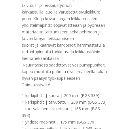
taivutus- ja leikkaustyöhön
karkaistuilla leuoilla varustetut sivuleikkurit
pehmeän ja kovan langan leikkaamiseen
yhdistelmäpihdit sopivat litteään ja pyöreään
materiaaliin tarttumiseen sekä pehmeän ja
kovan langan leikkaamiseen
suorat ja kaarevat kärkipihdit hammastetulla
tartuntapinnalla tarkkuus- ja leikkaustöihin
hienomekaanikassa
7-suuntaisesti säädettävät vesipumppupihdit,
kapea muotoilu pään ja nivelen alueella takaa
hyvän pääsyn työkappaleeseen
Toimitussisältö:
1 kärkipihdit | suora | 200 mm (BGS 389)
1 kärkipihdit | taivutettu | 200 mm (BGS 373)
1 ruotsalainen sivuleikkuri | 165 mm (BGS
393)
1 yhdistelmäpihdit | 175 mm (BGS 370)
1 vesipumppupihdit | siirtoleuat | 245 mm