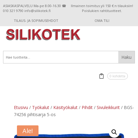
ASIASKASPALVELU Ma-pe 8.00-16.30 ☎
Ilmainen toimitus yli 150 €:n tilauksiin!
010 321 9790 info@silikotek.fi
Poislukien rahtituotteet.
TILAUS- JA SOPIMUSEHDOT
OMA TILI
0 kohdetta
Etusivu
/
Työkalut
/
Käsityökalut
/
Pihdit
/
Sivuleikkurit
/ BGS-
74256 pihtisarja 5-os
Ale!