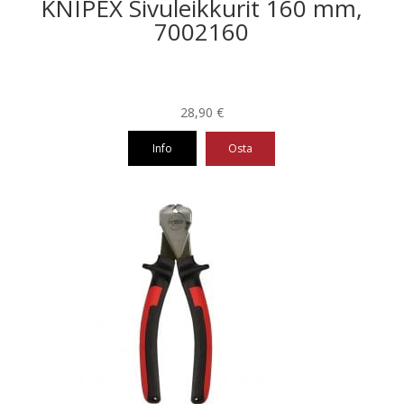
KNIPEX Sivuleikkurit 160 mm,
7002160
28,90
€
Info
Osta