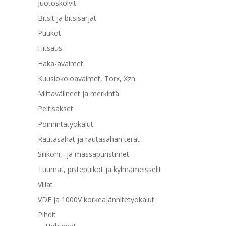
Juotoskolvit
Bitsit ja bitsisarjat
Puukot
Hitsaus
Haka-avaimet
Kuusiokoloavaimet, Torx, Xzn
Mittavälineet ja merkintä
Peltisakset
Poimintatyökalut
Rautasahat ja rautasahan terät
Silikoni,- ja massapuristimet
Tuurnat, pistepuikot ja kylmämeisselit
Viilat
VDE ja 1000V korkeajännitetyökalut
Pihdit