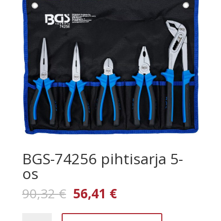
BGS-74256 pihtisarja 5-
os
Alkuperäinen
Nykyinen
90,32
€
56,41
€
hinta
hinta
oli:
on:
BGS-