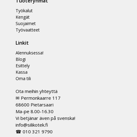
Tuoteryhmät
Työkalut
Kengät
Suojaimet
Työvaatteet
Linkit
Alennuksessa!
Blogi
Esittely
Kassa
Oma tili
Ota meihin yhteyttä
✉ Permonkaarre 117
68600 Pietarsaari
Ma-pe 8.00-16.30
Vi betjänar även på svenska!
info@silikotek.fi
☎ 010 321 9790