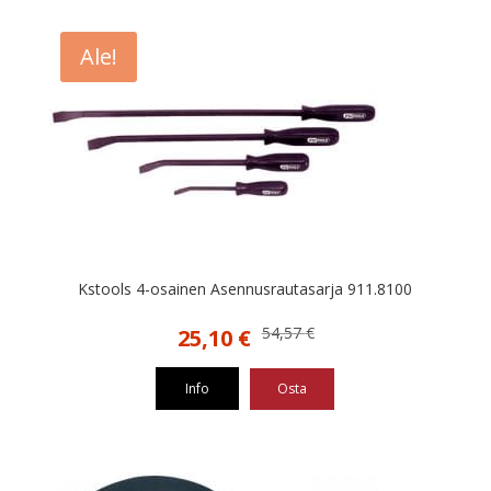
Ale!
Kstools 4-osainen Asennusrautasarja 911.8100
Alkuperäinen
Nykyinen
54,57
€
25,10
€
hinta
hinta
oli:
on:
Info
Osta
54,57 €.
25,10 €.