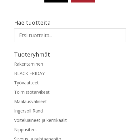
45,54 €
Tällä
tuotteella
on
Hae tuotteita
useampi
muunnelma.
Voit
tehdä
Tuoteryhmät
valinnat
tuotteen
Rakentaminen
sivulla.
BLACK FRIDAY!
Työvaatteet
Toimistotarvikeet
Maalausvälineet
Ingersoll Rand
Voiteluaineet ja kemikaalit
Nippusiteet
Siivous ja puhtaanapito