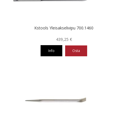
Kstools Yleisakselivipu 700.1460
439,25
€
Info
Osta