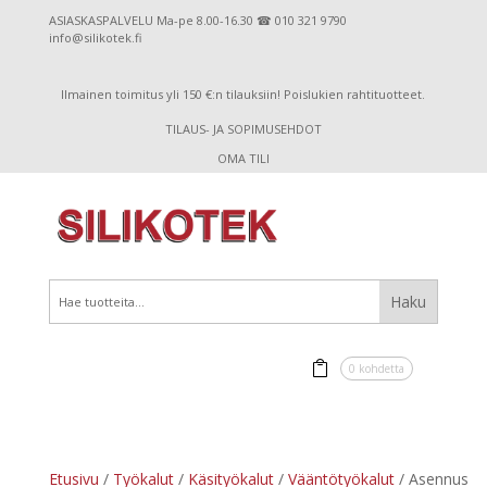
ASIASKASPALVELU Ma-pe 8.00-16.30 ☎ 010 321 9790
info@silikotek.fi
Ilmainen toimitus yli 150 €:n tilauksiin! Poislukien rahtituotteet.
TILAUS- JA SOPIMUSEHDOT
OMA TILI
0 kohdetta
Etusivu
/
Työkalut
/
Käsityökalut
/
Vääntötyökalut
/ Asennus