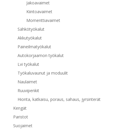
Jakoavaimet
Kiintoavaimet
Momenttiavaimet
Sähkötyökalut
Akkutyökalut
Paineilmatyökalut
Autokorjaamon työkalut
Lvi työkalut
Työkaluvaunut ja moduulit
Naulaimet
Ruuvipenkit
Hionta, katkaisu, poraus, sahaus, jyrsinterät
Kengät
Paristot
Suojaimet