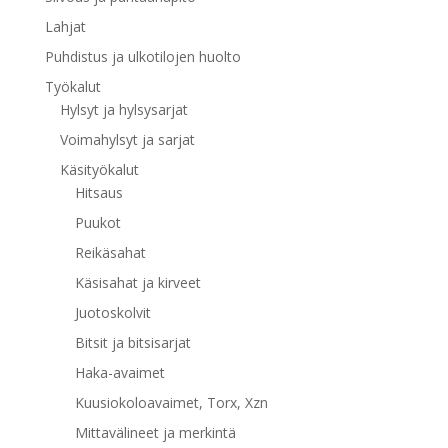
Lahjat
Puhdistus ja ulkotilojen huolto
Työkalut
Hylsyt ja hylsysarjat
Voimahylsyt ja sarjat
Käsityökalut
Hitsaus
Puukot
Reikäsahat
Käsisahat ja kirveet
Juotoskolvit
Bitsit ja bitsisarjat
Haka-avaimet
Kuusiokoloavaimet, Torx, Xzn
Mittavälineet ja merkintä