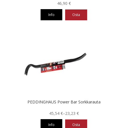
46,90
€
Info
Osta
PEDDINGHAUS Power Bar Sorkkarauta
Hintaluokka:
45,54
€
–
23,23
€
23,23 €
Info
Osta
-