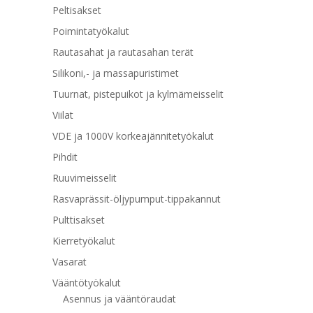
Peltisakset
Poimintatyökalut
Rautasahat ja rautasahan terät
Silikoni,- ja massapuristimet
Tuurnat, pistepuikot ja kylmämeisselit
Viilat
VDE ja 1000V korkeajännitetyökalut
Pihdit
Ruuvimeisselit
Rasvaprässit-öljypumput-tippakannut
Pulttisakset
Kierretyökalut
Vasarat
Vääntötyökalut
Asennus ja vääntöraudat