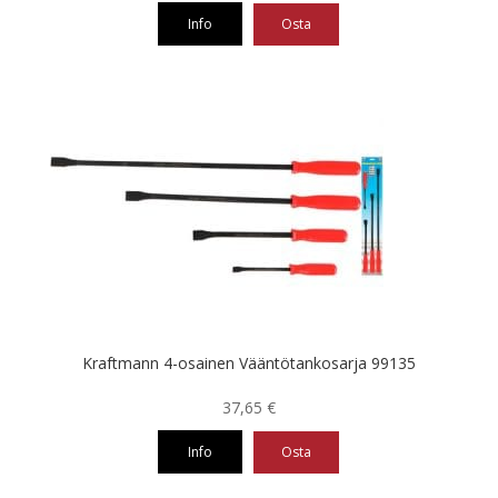
Info
Osta
Kraftmann 4-osainen Vääntötankosarja 99135
37,65
€
Info
Osta