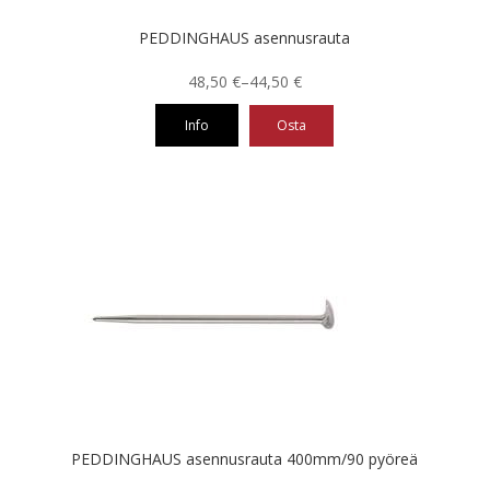
PEDDINGHAUS asennusrauta
Hintaluokka:
48,50
€
–
44,50
€
44,50 €
Info
Osta
-
48,50 €
Tällä
tuotteella
on
useampi
muunnelma.
Voit
tehdä
valinnat
tuotteen
sivulla.
PEDDINGHAUS asennusrauta 400mm/90 pyöreä