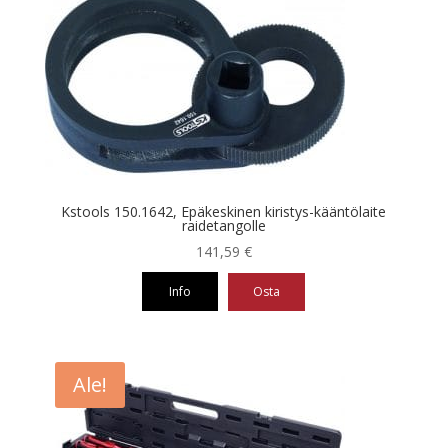
Kstools 150.1642, Epäkeskinen kiristys-kääntölaite
raidetangolle
141,59
€
Info
Osta
Ale!