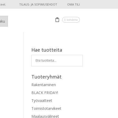
teet.
TILAUS- JA SOPIMUSEHDOT
OMA TILI
0 kohdetta
Hae tuotteita
Tuoteryhmät
Rakentaminen
BLACK FRIDAY!
Työvaatteet
Toimistotarvikeet
Maalausvälineet