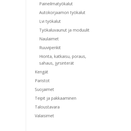
Paineilmatyökalut
Autokorjaamon työkalut
Lvi työkalut
Työkaluvaunut ja moduulit
Naulaimet
Ruuvipenkit
Hionta, katkaisu, poraus,
sahaus, jyrsinterät
Kengät
Paristot
Suojaimet
Teipit ja pakkaaminen
Taloustavara
Valaisimet