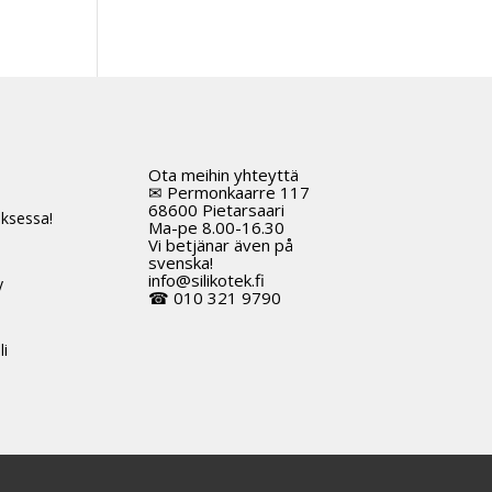
Ota meihin yhteyttä
t
✉ Permonkaarre 117
68600 Pietarsaari
ksessa!
Ma-pe 8.00-16.30
Vi betjänar även på
svenska!
info@silikotek.fi
y
☎ 010 321 9790
li