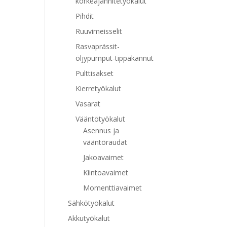
korkeajännitetyökalut
Pihdit
Ruuvimeisselit
Rasvaprässit-
öljypumput-tippakannut
Pulttisakset
Kierretyökalut
Vasarat
Vääntötyökalut
Asennus ja
vääntöraudat
Jakoavaimet
Kiintoavaimet
Momenttiavaimet
Sähkötyökalut
Akkutyökalut