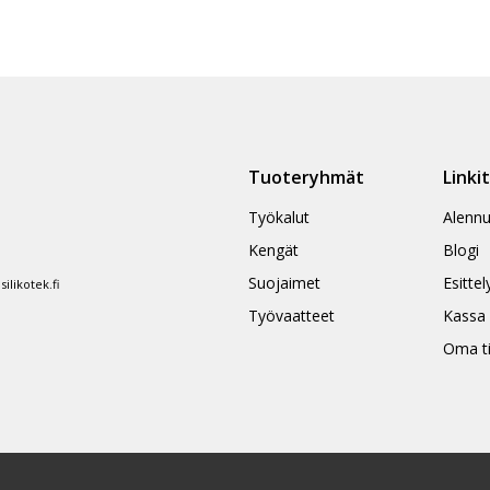
Tuoteryhmät
Linki
Työkalut
Alennu
Kengät
Blogi
Suojaimet
Esittel
likotek.fi
Työvaatteet
Kassa
Oma ti