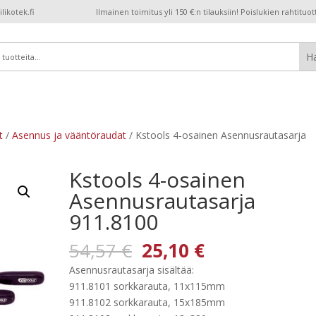
ikotek.fi
Ilmainen toimitus yli 150 €:n tilauksiin! Poislukien rahtituot
t
/
Asennus ja vääntöraudat
/ Kstools 4-osainen Asennusrautasarja
Kstools 4-osainen
Asennusrautasarja
911.8100
Alkuperäinen
Nykyinen
54,57
€
25,10
€
hinta
hinta
Asennusrautasarja sisältää:
oli:
on:
911.8101 sorkkarauta, 11x115mm
54,57 €.
25,10 €.
911.8102 sorkkarauta, 15x185mm