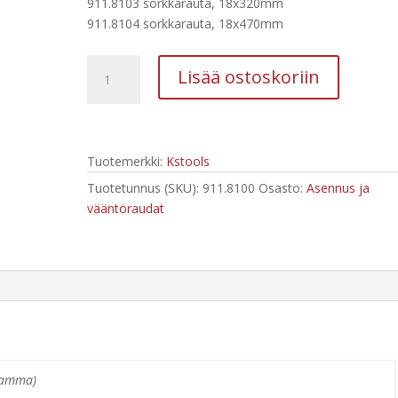
911.8103 sorkkarauta, 18x320mm
911.8104 sorkkarauta, 18x470mm
Kstools
Lisää ostoskoriin
4-
osainen
Asennusrautasarja
911.8100
Tuotemerkki:
Kstools
määrä
Tuotetunnus (SKU):
911.8100
Osasto:
Asennus ja
vääntöraudat
ramma)