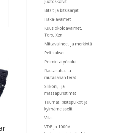
Juotoskolvit
Bitsit ja bitsisarjat
Haka-avaimet
Kuusiokoloavaimet,
Torx, Xzn
Mittavälineet ja merkintä
Peltisakset
Poimintatyökalut
Rautasahat ja
rautasahan terät
Silikoni,- ja
massapuristimet
Tuurnat, pistepuikot ja
kylmämeisselit
Viilat
ar
VDE ja 1000V