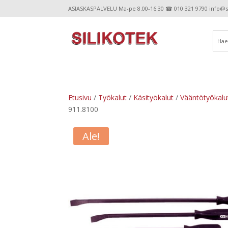
ASIASKASPALVELU Ma-pe 8.00-16.30 ☎ 010 321 9790 info@sil
Etusivu
/
Työkalut
/
Käsityökalut
/
Vääntötyökalu
911.8100
Ale!