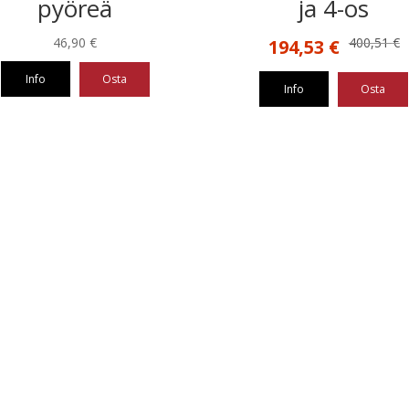
pyöreä
ja 4-os
Alkuperäinen
Nykyinen
46,90
€
400,51
€
194,53
€
hinta
hinta
Info
Osta
oli:
on:
Info
Osta
400,51 €.
194,53 €.