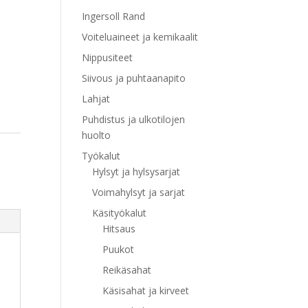
Ingersoll Rand
Voiteluaineet ja kemikaalit
Nippusiteet
Siivous ja puhtaanapito
Lahjat
Puhdistus ja ulkotilojen
huolto
Työkalut
Hylsyt ja hylsysarjat
Voimahylsyt ja sarjat
Käsityökalut
Hitsaus
Puukot
Reikäsahat
Käsisahat ja kirveet