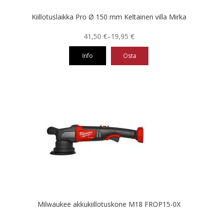
Kiillotuslaikka Pro Ø 150 mm Keltainen villa Mirka
Hintaluokka:
41,50
€
–
19,95
€
19,95 €
Info
Osta
-
41,50 €
Tällä
tuotteella
on
useampi
muunnelma.
Voit
tehdä
valinnat
tuotteen
sivulla.
Milwaukee akkukiillotuskone M18 FROP15-0X