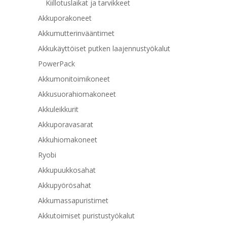
Kiillotuslaikat ja tarvikkeet
Akkuporakoneet
Akkumutterinvääntimet
Akkukäyttöiset putken laajennustyökalut
PowerPack
Akkumonitoimikoneet
Akkusuorahiomakoneet
Akkuleikkurit
Akkuporavasarat
Akkuhiomakoneet
Ryobi
Akkupuukkosahat
Akkupyörösahat
Akkumassapuristimet
Akkutoimiset puristustyökalut