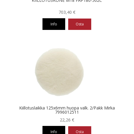
KIILLOTUSKONE M18 FAP180-502C
703,40
€
Info
Osta
Kiillotuslaikka 125x6mm huopa valk. 2/Pakk Mirka
7996012511
22,26
€
Info
Osta