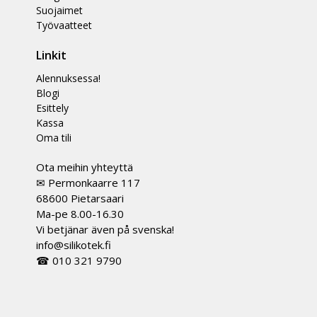
Suojaimet
Työvaatteet
Linkit
Alennuksessa!
Blogi
Esittely
Kassa
Oma tili
Ota meihin yhteyttä
✉ Permonkaarre 117
68600 Pietarsaari
Ma-pe 8.00-16.30
Vi betjänar även på svenska!
info@silikotek.fi
☎ 010 321 9790