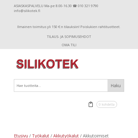
ASIASKASPALVELU Ma-pe 8.00-16.30 ☎ 010 321 9790
info@silikotek.fi
Ilmainen toimitus yli 150 €:n tilauksiin! Poislukien rahtituotteet.
TILAUS- JA SOPIMUSEHDOT
OMA TILI
0 kohdetta
Etusivu
/
Työkalut
/
Akkutyökalut
/ Akkutoimiset