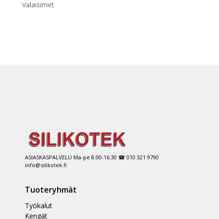
Valaisimet
ASIASKASPALVELU Ma-pe 8.00-16.30 ☎ 010 321 9790
info@silikotek.fi
Tuoteryhmät
Työkalut
Kengät