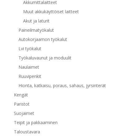
Akkumittalaitteet
Muut akkukäyttöiset laitteet
Akut ja laturit
Paineilmatyökalut
Autokorjaamon työkalut
Lvi työkalut
Työkaluvaunut ja moduulit
Naulaimet
Ruuvipenkit
Hionta, katkaisu, poraus, sahaus, jyrsinterät
Kengät
Paristot
Suojaimet
Teipit ja pakkaaminen
Taloustavara