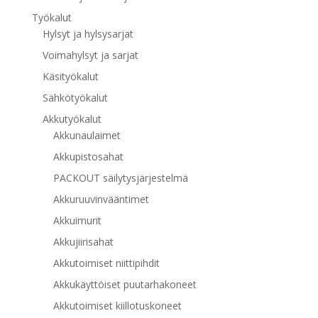
Työkalut
Hylsyt ja hylsysarjat
Voimahylsyt ja sarjat
Käsityökalut
Sähkötyökalut
Akkutyökalut
Akkunaulaimet
Akkupistosahat
PACKOUT säilytysjärjestelmä
Akkuruuvinvääntimet
Akkuimurit
Akkujiirisahat
Akkutoimiset niittipihdit
Akkukäyttöiset puutarhakoneet
Akkutoimiset kiillotuskoneet