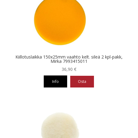
Kiillotuslaikka 150x25mm vaahto kelt. sileä 2 kpl-pakk,
Mirka 7993415011
36,90
€
Info
Osta