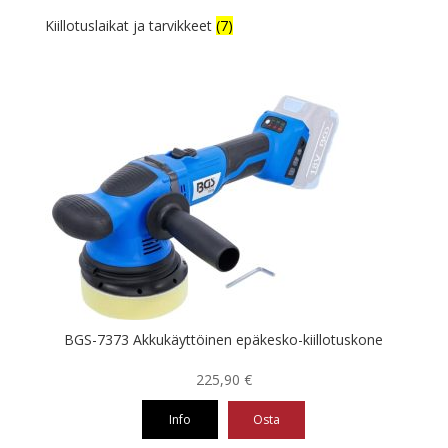
Kiillotuslaikat ja tarvikkeet
(7)
BGS-7373 Akkukäyttöinen epäkesko-kiillotuskone
225,90
€
Info
Osta