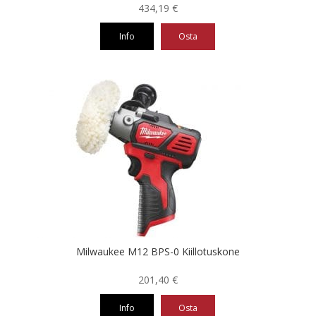
434,19
€
Info
Osta
Milwaukee M12 BPS-0 Kiillotuskone
201,40
€
Info
Osta