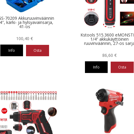
S-70209 Akkuruuvinväännin
4″, kärki- ja hylsyavainsarja,
41-os
Kstools 515.3600 eMONST
100,40
€
1/4” akkukäyttöinen
ruuvinväännin, 27-os sarj
Info
Osta
86,60
€
Info
Osta