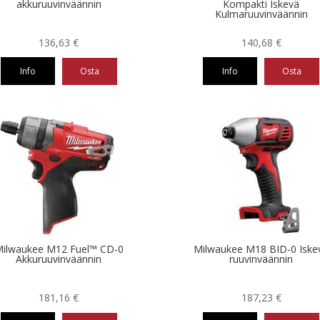
akkuruuvinväännin
Kompakti Iskevä
Kulmaruuvinväännin
136,63
€
140,68
€
Info
Osta
Info
Osta
ilwaukee M12 Fuel™ CD-0
Milwaukee M18 BID-0 Iske
Akkuruuvinväännin
ruuvinväännin
181,16
€
187,23
€