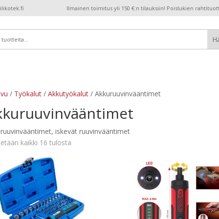
ikotek.fi
Ilmainen toimitus yli 150 €:n tilauksiin! Poislukien rahtituot
ivu
/
Työkalut
/
Akkutyökalut
/ Akkuruuvinvääntimet
kkuruuvinvääntimet
ruuvinvääntimet, iskevät ruuvinvääntimet
etään kaikki 16 tulosta