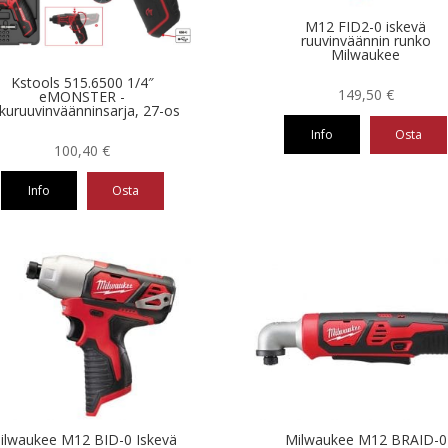
M12 FID2-0 iskevä
ruuvinväännin runko
Milwaukee
Kstools 515.6500 1/4″
149,50
€
eMONSTER -
kuruuvinväänninsarja, 27-os
Info
Osta
100,40
€
Info
Osta
ilwaukee M12 BID-0 Iskevä
Milwaukee M12 BRAID-0