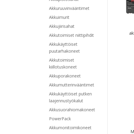
Akkuruuvinvääntimet
Akkuimurit
Akkujiirisahat
ak
Akkutoimiset niittipihdit
Akkukäyttöiset
puutarhakoneet
Akkutoimiset
kiillotuskoneet
Akkuporakoneet
Akkumutterinvääntimet
Akkukäyttöiset putken
laajennustyökalut
Akkusuorahiomakoneet
PowerPack
Akkumonitoimikoneet
M