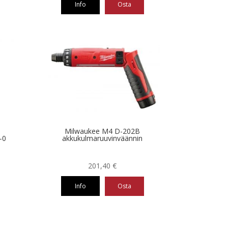
Info
Osta
Milwaukee M4 D-202B
-0
akkukulmaruuvinväännin
201,40
€
Info
Osta