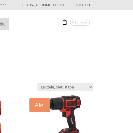
teet.
TILAUS- JA SOPIMUSEHDOT
OMA TILI
0 kohdetta
Ale!