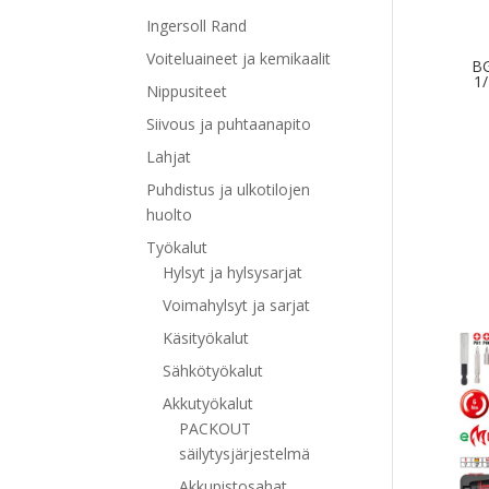
Ingersoll Rand
Voiteluaineet ja kemikaalit
BG
1/
Nippusiteet
Siivous ja puhtaanapito
Lahjat
Puhdistus ja ulkotilojen
huolto
Työkalut
Hylsyt ja hylsysarjat
Voimahylsyt ja sarjat
Käsityökalut
Sähkötyökalut
Akkutyökalut
PACKOUT
säilytysjärjestelmä
Akkupistosahat