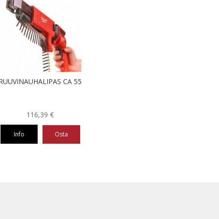
RUUVINAUHALIPAS CA 55
116,39
€
Info
Osta