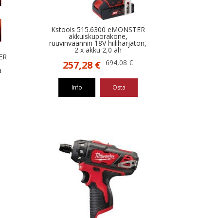
Kstools 515.6300 eMONSTER
akkuiskuporakone,
ruuvinväännin 18V hiiliharjaton,
2 x akku 2,0 ah
ER
Alkuperäinen
Nykyinen
694,08
€
257,28
€
a
hinta
hinta
oli:
on:
Info
Osta
694,08 €.
257,28 €.