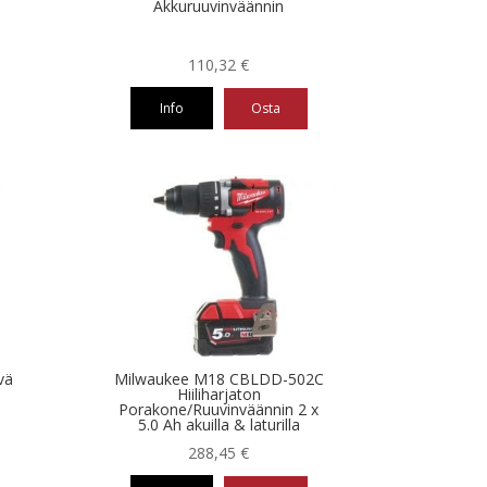
Akkuruuvinväännin
110,32
€
Info
Osta
vä
Milwaukee M18 CBLDD-502C
Hiiliharjaton
Porakone/Ruuvinväännin 2 x
5.0 Ah akuilla & laturilla
288,45
€