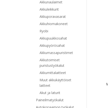
Akkunaulaimet
Akkuleikkurit
Akkuporavasarat
Akkuhiomakoneet
Ryobi
Akkupuukkosahat
Akkupyörösahat
Akkumassapuristimet
Akkutoimiset
puristustyökalut
Akkumittalaitteet
Muut akkukäyttöiset
M
laitteet
Akut ja laturit
Paineilmatyökalut
Autokorjaamon työkalut