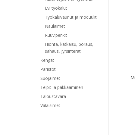
Lvi työkalut
Työkaluvaunut ja moduulit
Naulaimet
Ruuvipenkit
Hionta, katkaisu, poraus,
sahaus, jyrsinterät
Kengät
Paristot
Mi
Suojaimet
Teipit ja pakkaaminen
Taloustavara
Valaisimet