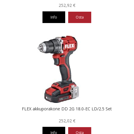
252,92
€
Info
Osta
FLEX akkuporakone DD 2G 18.0-EC LD/2.5 Set
252,02
€
Info
Osta