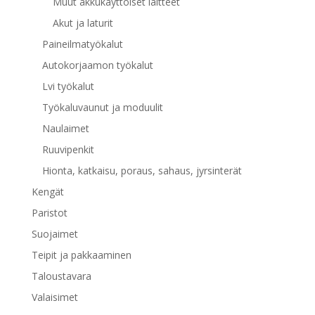
Muut akkukäyttöiset laitteet
Akut ja laturit
Paineilmatyökalut
Autokorjaamon työkalut
Lvi työkalut
Työkaluvaunut ja moduulit
Naulaimet
Ruuvipenkit
Hionta, katkaisu, poraus, sahaus, jyrsinterät
Kengät
Paristot
Suojaimet
Teipit ja pakkaaminen
Taloustavara
Valaisimet