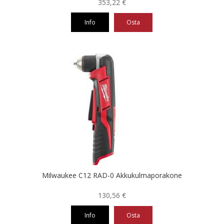
353,22
€
Info
Osta
Milwaukee C12 RAD-0 Akkukulmaporakone
130,56
€
Info
Osta