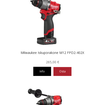
Milwaukee Iskuporakone M12 FPD2-402X
265,00
€
Info
Osta