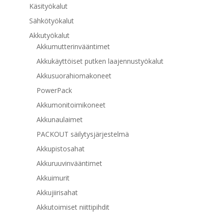
Käsityökalut
Sähkötyökalut
Akkutyökalut
Akkumutterinvääntimet
Akkukäyttöiset putken laajennustyökalut
Akkusuorahiomakoneet
PowerPack
Akkumonitoimikoneet
Akkunaulaimet
PACKOUT säilytysjärjestelmä
Akkupistosahat
Akkuruuvinvääntimet
Akkuimurit
Akkujiirisahat
Akkutoimiset niittipihdit