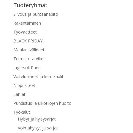
Tuoteryhmät
Siivous ja puhtaanapito
Rakentaminen
Työvaatteet
BLACK FRIDAY!
Maalausvälineet
Toimistotarvikeet
Ingersoll Rand
Voiteluaineet ja kemikaalit
Nippusiteet
Lahjat
Puhdistus ja ulkotilojen huolto
Työkalut
Hylsyt ja hylsysarjat
Voimahylsyt ja sarjat