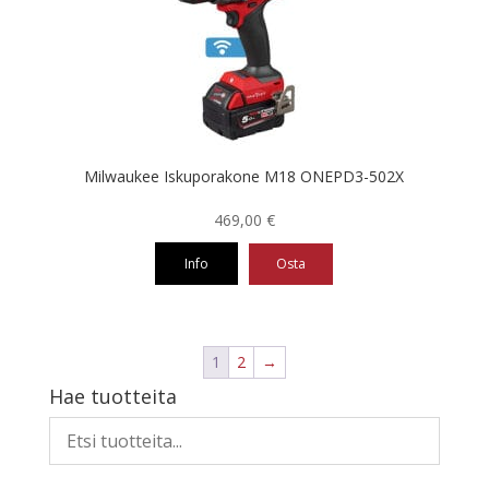
Milwaukee Iskuporakone M18 ONEPD3-502X
469,00
€
Info
Osta
1
2
→
Hae tuotteita