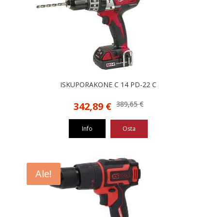
ISKUPORAKONE C 14 PD-22 C
Alkuperäinen
Nykyinen
389,65
€
342,89
€
hinta
hinta
oli:
on:
Info
Osta
389,65 €.
342,89 €.
Ale!