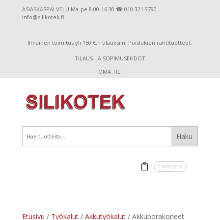
ASIASKASPALVELU Ma-pe 8.00-16.30 ☎ 010 321 9790
info@silikotek.fi
Ilmainen toimitus yli 150 €:n tilauksiin! Poislukien rahtituotteet.
TILAUS- JA SOPIMUSEHDOT
OMA TILI
0 kohdetta
Etusivu
/
Työkalut
/
Akkutyökalut
/ Akkuporakoneet