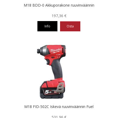
M18 BDD-0 Akkuporakone ruuvinväännin
197,36
€
Info
Osta
M18 FID-502C Iskevä ruuvinväännin Fuel
531,96
€