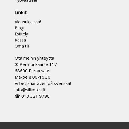
Työvaatteet
Linkit
Alennuksessa!
Blogi
Esittely
Kassa
Oma tili
Ota meihin yhteyttä
✉ Permonkaarre 117
68600 Pietarsaari
Ma-pe 8.00-16.30
Vi betjänar även på svenska!
info@silikotek.fi
☎ 010 321 9790