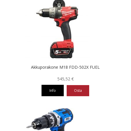
Akkuporakone M18 FDD-502X FUEL
545,52
€
Info
Osta