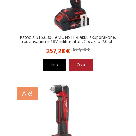
Kstools 515.6300 eMONSTER akkuiskuporakone,
ruuvinväännin 18V hiiliharjaton, 2 x akku 2,0 ah
Alkuperäinen
Nykyinen
694,08
€
257,28
€
hinta
hinta
oli:
on:
Info
Osta
694,08 €.
257,28 €.
Ale!