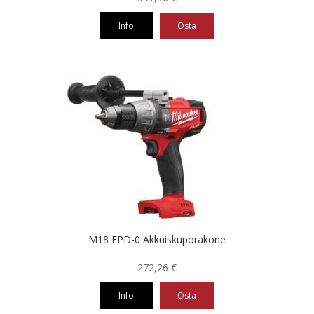
Info
Osta
M18 FPD-0 Akkuiskuporakone
272,26
€
Info
Osta