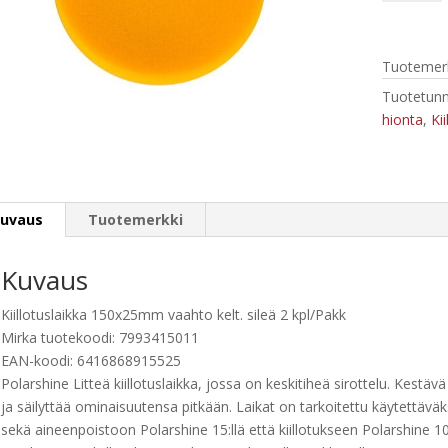
vaahto
kelt.
sileä
Tuotemerk
2
kpl-
Tuotetunn
pakk,
hionta
,
Kii
Mirka
79934150
määrä
uvaus
Tuotemerkki
Kuvaus
Kiillotuslaikka 150x25mm vaahto kelt. sileä 2 kpl/Pakk
Mirka tuotekoodi: 7993415011
EAN-koodi: 6416868915525
Polarshine Litteä kiillotuslaikka, jossa on keskitiheä sirottelu. Kest
ja säilyttää ominaisuutensa pitkään. Laikat on tarkoitettu käytettävä
sekä aineenpoistoon Polarshine 15:llä että kiillotukseen Polarshine 10:l