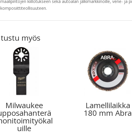
maalipintojen kiillotukseen sekä autoalan jälkimarkkinoille, vene- ja p
komposiittiteollisuuteen.
tustu myös
Milwaukee
Lamellilaikka
upposahanterä
180 mm Abra
onitoimityökal
uille