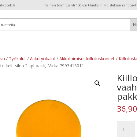
ikotek.fi
Ilmainen toimitus yli 150 €:n tilauksiin! Poislukien rahtituot
ivu
/
Työkalut
/
Akkutyökalut
/
Akkutoimiset kiillotuskoneet
/
Kiillotusl
to kelt. sileä 2 kpl-pakk, Mirka 7993415011
Kiil
vaaht
pakk
36,9
Kiillotusla
150x25m