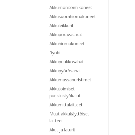
Akkumonitoimikoneet
Akkusuorahiomakoneet
Akkuleikkurit
Akkuporavasarat
Akkuhiomakoneet
Ryobi
Akkupuukkosahat
Akkupyörösahat
Akkumassapuristimet
Akkutoimiset
puristustyökalut
Akkumittalaitteet
Muut akkukäyttöiset
laitteet
Akut ja laturit