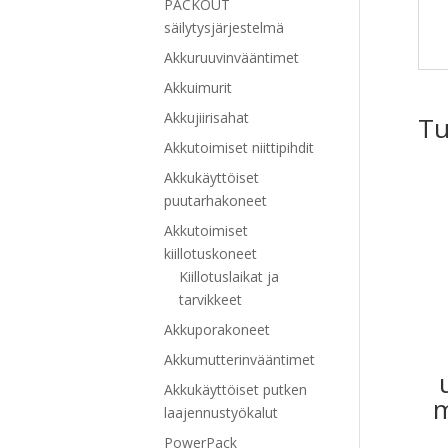
PACKOUT
säilytysjärjestelmä
Akkuruuvinvääntimet
Akkuimurit
Akkujiirisahat
Tu
Akkutoimiset niittipihdit
Akkukäyttöiset
puutarhakoneet
Akkutoimiset
kiillotuskoneet
Kiillotuslaikat ja
tarvikkeet
Akkuporakoneet
Akkumutterinvääntimet
Akkukäyttöiset putken
m
laajennustyökalut
PowerPack