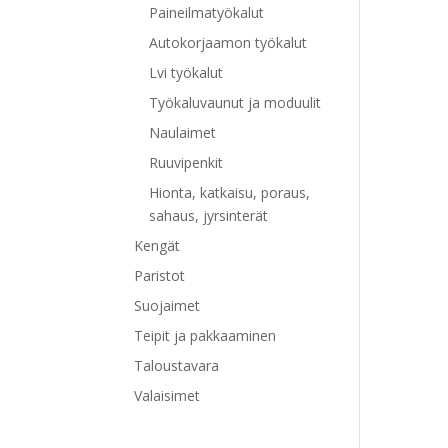
Paineilmatyökalut
Autokorjaamon työkalut
Lvi työkalut
Työkaluvaunut ja moduulit
Naulaimet
Ruuvipenkit
Hionta, katkaisu, poraus,
sahaus, jyrsinterät
Kengät
Paristot
Suojaimet
Teipit ja pakkaaminen
Taloustavara
Valaisimet