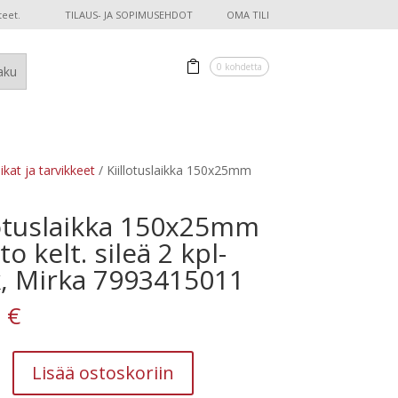
teet.
TILAUS- JA SOPIMUSEHDOT
OMA TILI
0 kohdetta
aikat ja tarvikkeet
/ Kiillotuslaikka 150x25mm
lotuslaikka 150x25mm
o kelt. sileä 2 kpl-
, Mirka 7993415011
0
€
ikka
Lisää ostoskoriin
m