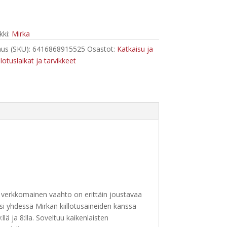
ki:
Mirka
us (SKU):
6416868915525
Osastot:
Katkaisu ja
llotuslaikat ja tarvikkeet
11
ävä verkkomainen vaahto on erittäin joustavaa
ksi yhdessä Mirkan kiillotusaineiden kanssa
lä ja 8:lla. Soveltuu kaikenlaisten