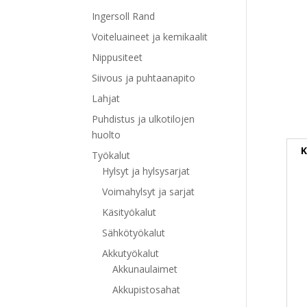
Ingersoll Rand
Voiteluaineet ja kemikaalit
Nippusiteet
Siivous ja puhtaanapito
Lahjat
Puhdistus ja ulkotilojen
huolto
K
Työkalut
Hylsyt ja hylsysarjat
Voimahylsyt ja sarjat
Käsityökalut
Sähkötyökalut
Akkutyökalut
Akkunaulaimet
Akkupistosahat