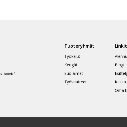
Tuoteryhmät
Linki
Työkalut
Alennu
Kengät
Blogi
Suojaimet
Esittel
likotek.fi
Työvaatteet
Kassa
Oma ti