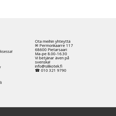
Ota meihin yhteyttä
t
✉ Permonkaarre 117
68600 Pietarsaari
ksessa!
Ma-pe 8.00-16.30
Vi betjänar även på
svenska!
info@silikotek.fi
y
☎ 010 321 9790
li